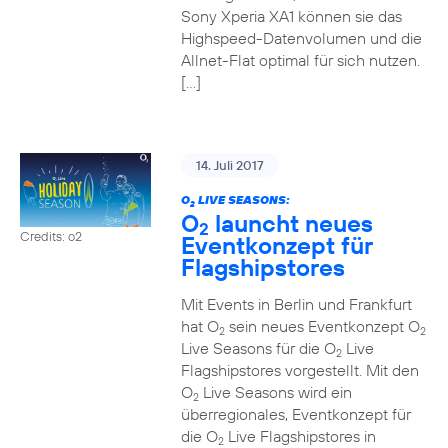
Sony Xperia XA1 können sie das
Highspeed-Datenvolumen und die
Allnet-Flat optimal für sich nutzen.
[…]
14. Juli 2017
O
LIVE SEASONS:
2
O
launcht neues
2
Credits: o2
Eventkonzept für
Flagshipstores
Mit Events in Berlin und Frankfurt
hat O
sein neues Eventkonzept O
2
2
Live Seasons für die O
Live
2
Flagshipstores vorgestellt. Mit den
O
Live Seasons wird ein
2
überregionales, Eventkonzept für
die O
Live Flagshipstores in
2