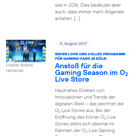
wie in 2016. Dies bedeutet aber
auch, dass immer mehr Altgeräte
anfallen. […]
11. August 2017
NEUER LOOK UND VOLLES PROGRAMM
FÜR GAMING-FANS IN KÖLN:
Anstoß für die
Credits: Roland
Gaming Season im O
Hentschel
2
Live Store
Hautnahes Erleben von
Innovationen und Trends der
digitalen Welt – das zeichnet die
O
Live Stores aus. Bei der
2
Eröffnung des Kölner O
Live
2
Stores dreht sich diesmal im
Rahmen der O
Live Gaming
2