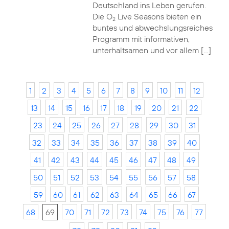
Deutschland ins Leben gerufen.
Die O
Live Seasons bieten ein
2
buntes und abwechslungsreiches
Programm mit informativen,
unterhaltsamen und vor allem […]
1
2
3
4
5
6
7
8
9
10
11
12
13
14
15
16
17
18
19
20
21
22
23
24
25
26
27
28
29
30
31
32
33
34
35
36
37
38
39
40
41
42
43
44
45
46
47
48
49
50
51
52
53
54
55
56
57
58
59
60
61
62
63
64
65
66
67
68
69
70
71
72
73
74
75
76
77