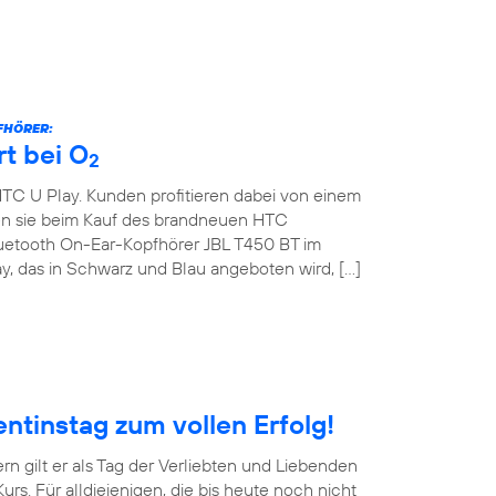
FHÖRER:
t bei O
2
HTC U Play. Kunden profitieren dabei von einem
ten sie beim Kauf des brandneuen HTC
uetooth On-Ear-Kopfhörer JBL T450 BT im
y, das in Schwarz und Blau angeboten wird, […]
ntinstag zum vollen Erfolg!
ern gilt er als Tag der Verliebten und Liebenden
rs. Für alldiejenigen, die bis heute noch nicht