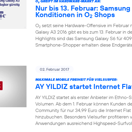
O
GREIFT IM HARDWARE-MARKT AN:
2
Nur bis 13. Februar: Samsung
Konditionen in O
Shops
2
O
setzt seine Hardware-Offensive im Februar
2
Galaxy A3 2016 gibt es bis zum 13. Februar in d
Highlights sind das Samsung Galaxy S6 für 409
Smartphone-Shopper erhalten diese Endgeräte
02. Februar 2017
MAXIMALE MOBILE FREIHEIT FÜR VIELSURFER:
AY YILDIZ startet Internet Fla
AY YILDIZ startet als erster Anbieter im Ethn
Volumen. Ab dem 1. Februar können Kunden der
Community für nur 34,99 Euro die Internet Flat 
hinzubuchen. Besonders Vielsurfer profitieren v
Anwendungen ausreichend Highspeed-Surfvolu