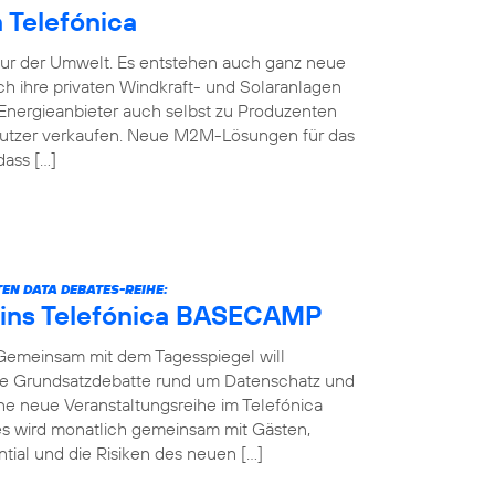
Telefónica
nur der Umwelt. Es entstehen auch ganz neue
h ihre privaten Windkraft- und Solaranlagen
Energieanbieter auch selbst zu Produzenten
Nutzer verkaufen. Neue M2M-Lösungen für das
dass […]
EN DATA DEBATES-REIHE:
 ins Telefónica BASECAMP
 Gemeinsam mit dem Tagesspiegel will
die Grundsatzdebatte rund um Datenschatz und
ine neue Veranstaltungsreihe im Telefónica
 wird monatlich gemeinsam mit Gästen,
ial und die Risiken des neuen […]