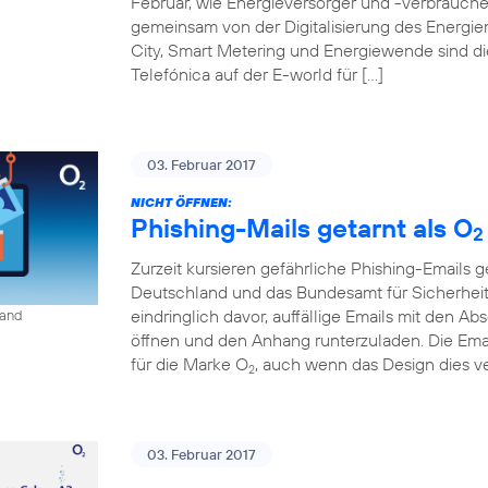
Februar, wie Energieversorger und -verbraucher
gemeinsam von der Digitalisierung des Energiem
City, Smart Metering und Energiewende sind d
Telefónica auf der E-world für […]
03. Februar 2017
NICHT ÖFFNEN:
Phishing-Mails getarnt als O
2
Zurzeit kursieren gefährliche Phishing-Emails g
Deutschland und das Bundesamt für Sicherheit 
eindringlich davor, auffällige Emails mit den A
land
öffnen und den Anhang runterzuladen. Die Ema
für die Marke O
, auch wenn das Design dies ve
2
03. Februar 2017