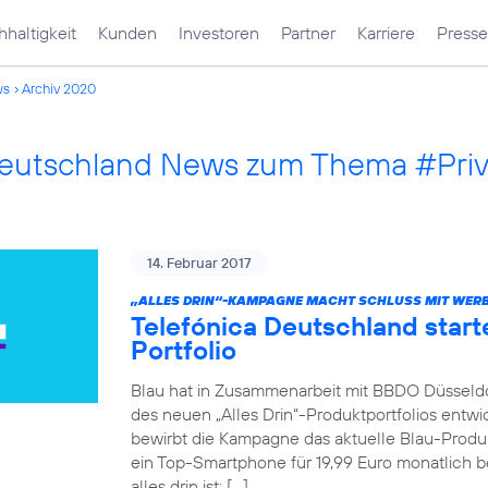
haltigkeit
Kunden
Investoren
Partner
Karriere
Presse
ws
Archiv 2020
Deutschland News zum Thema #Pri
14. Februar 2017
„ALLES DRIN“-KAMPAGNE MACHT SCHLUSS MIT WERB
Telefónica Deutschland star
Portfolio
Blau hat in Zusammenarbeit mit BBDO Düsseld
des neuen „Alles Drin“-Produktportfolios entwic
bewirbt die Kampagne das aktuelle Blau-Produkt
ein Top-Smartphone für 19,99 Euro monatlich be
alles drin ist: […]