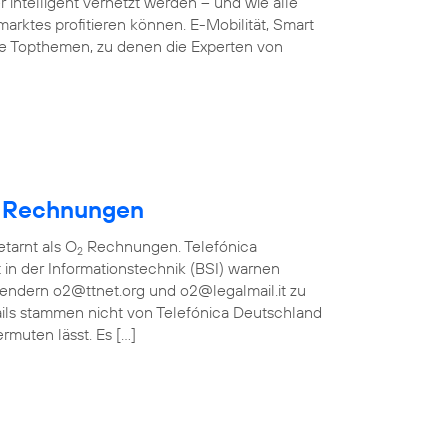
 intelligent vernetzt werden – und wie alle
arktes profitieren können. E-Mobilität, Smart
ie Topthemen, zu denen die Experten von
Rechnungen
etarnt als O
Rechnungen. Telefónica
2
in der Informationstechnik (BSI) warnen
bsendern o2@ttnet.org und o2@legalmail.it zu
ils stammen nicht von Telefónica Deutschland
rmuten lässt. Es […]