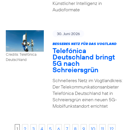
Künstlicher Intelligenz in
Audioformate
30. Juni 2026
BESSERES NETZ FÜR DAS VOGTLAND
Telefónica
Credits: Telefónica
Deutschland bringt
Deutschland
5G nach
Schreiersgrün
Schnelleres Netz im Vogtlandkreis:
Der Telekommunikationsanbieter
Telefónica Deutschland hat in
Schreiersgrün einen neuen 5G-
Mobilfunkstandort errichtet
1
2
3
4
5
6
7
8
9
10
11
12