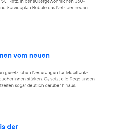
s 5G Netz. In der außergewöhnlichen 360-
nd Serviceplan Bubble das Netz der neuen
innen vom neuen
 an gesetzlichen Neuerungen für Mobilfunk-
aucher:innen stärken. O
setzt alle Regelungen
2
eiten sogar deutlich darüber hinaus.
is der