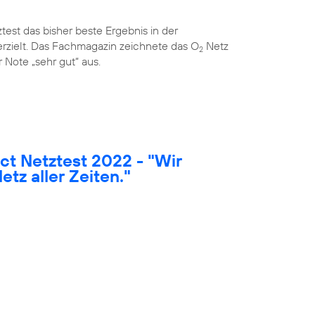
est das bisher beste Ergebnis in der
rzielt. Das Fachmagazin zeichnete das O
Netz
2
 Note „sehr gut“ aus.
t Netztest 2022 - "Wir
etz aller Zeiten."