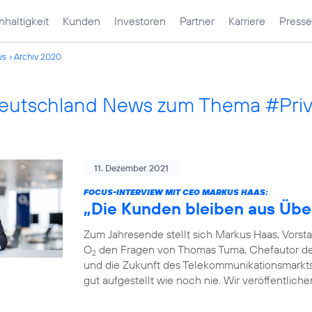
haltigkeit
Kunden
Investoren
Partner
Karriere
Presse
ws
Archiv 2020
Deutschland News zum Thema #Pri
11. Dezember 2021
FOCUS-INTERVIEW MIT CEO MARKUS HAAS:
„Die Kunden bleiben aus Übe
Zum Jahresende stellt sich Markus Haas, Vorst
O
den Fragen von Thomas Tuma, Chefautor des 
2
und die Zukunft des Telekommunikationsmarkts. F
gut aufgestellt wie noch nie. Wir veröffentlich