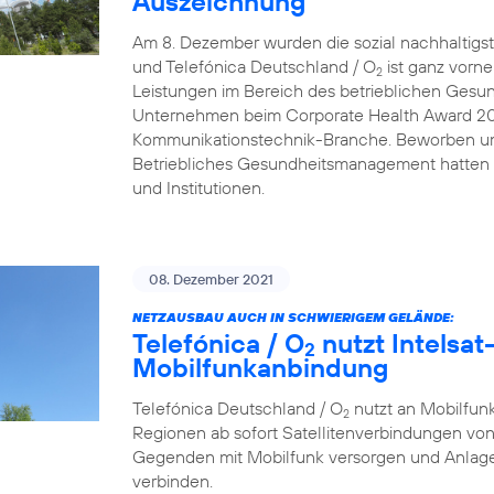
Auszeichnung
Am 8. Dezember wurden die sozial nachhaltigs
und Telefónica Deutschland / O
ist ganz vorn
2
Leistungen im Bereich des betrieblichen Gesu
Unternehmen beim Corporate Health Award 2021 
Kommunikationstechnik-Branche. Beworben um
Betriebliches Gesundheitsmanagement hatten
und Institutionen.
08. Dezember 2021
NETZAUSBAU AUCH IN SCHWIERIGEM GELÄNDE:
Telefónica / O
nutzt Intelsat-
2
Mobilfunkanbindung
Telefónica Deutschland / O
nutzt an Mobilfunk
2
Regionen ab sofort Satellitenverbindungen von
Gegenden mit Mobilfunk versorgen und Anlage
verbinden.