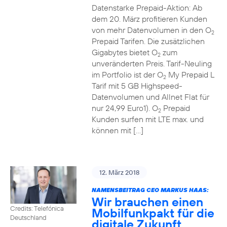
Datenstarke Prepaid-Aktion: Ab
dem 20. März profitieren Kunden
von mehr Datenvolumen in den O
2
Prepaid Tarifen. Die zusätzlichen
Gigabytes bietet O
zum
2
unveränderten Preis. Tarif-Neuling
im Portfolio ist der O
My Prepaid L
2
Tarif mit 5 GB Highspeed-
Datenvolumen und Allnet Flat für
nur 24,99 Euro1). O
Prepaid
2
Kunden surfen mit LTE max. und
können mit […]
12. März 2018
NAMENSBEITRAG CEO MARKUS HAAS:
Wir brauchen einen
Credits: Telefónica
Mobilfunkpakt für die
Deutschland
digitale Zukunft