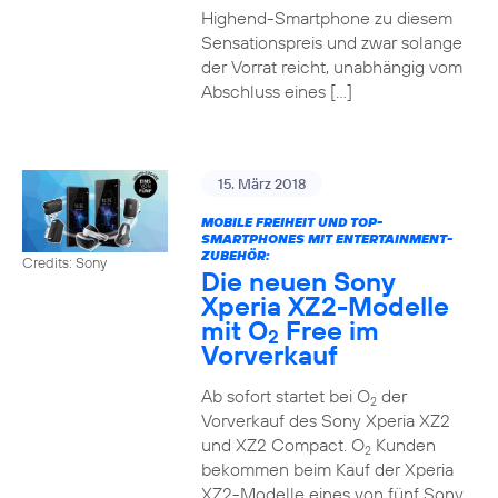
Highend-Smartphone zu diesem
Sensationspreis und zwar solange
der Vorrat reicht, unabhängig vom
Abschluss eines […]
15. März 2018
MOBILE FREIHEIT UND TOP-
SMARTPHONES MIT ENTERTAINMENT-
ZUBEHÖR:
Credits: Sony
Die neuen Sony
Xperia XZ2-Modelle
mit O
Free im
2
Vorverkauf
Ab sofort startet bei O
der
2
Vorverkauf des Sony Xperia XZ2
und XZ2 Compact. O
Kunden
2
bekommen beim Kauf der Xperia
XZ2-Modelle eines von fünf Sony