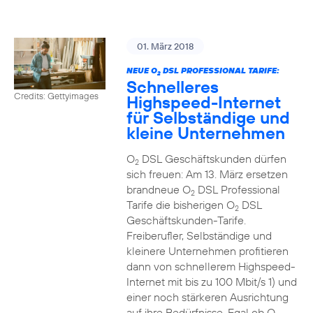
01. März 2018
NEUE O
DSL PROFESSIONAL TARIFE:
2
Schnelleres
Credits: Gettyimages
Highspeed-Internet
für Selbständige und
kleine Unternehmen
O
DSL Geschäftskunden dürfen
2
sich freuen: Am 13. März ersetzen
brandneue O
DSL Professional
2
Tarife die bisherigen O
DSL
2
Geschäftskunden-Tarife.
Freiberufler, Selbständige und
kleinere Unternehmen profitieren
dann von schnellerem Highspeed-
Internet mit bis zu 100 Mbit/s 1) und
einer noch stärkeren Ausrichtung
auf ihre Bedürfnisse. Egal ob O