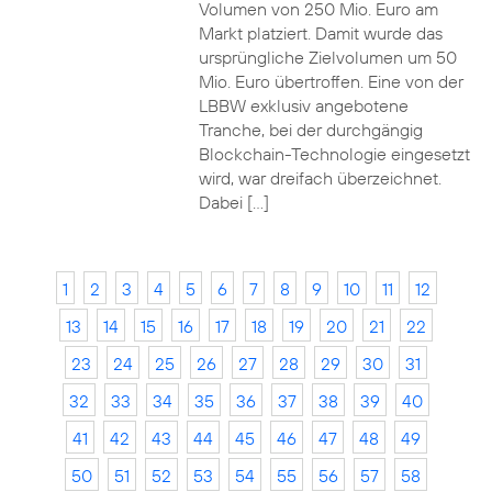
Volumen von 250 Mio. Euro am
Markt platziert. Damit wurde das
ursprüngliche Zielvolumen um 50
Mio. Euro übertroffen. Eine von der
LBBW exklusiv angebotene
Tranche, bei der durchgängig
Blockchain-Technologie eingesetzt
wird, war dreifach überzeichnet.
Dabei […]
1
2
3
4
5
6
7
8
9
10
11
12
13
14
15
16
17
18
19
20
21
22
23
24
25
26
27
28
29
30
31
32
33
34
35
36
37
38
39
40
41
42
43
44
45
46
47
48
49
50
51
52
53
54
55
56
57
58