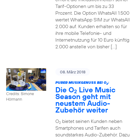
Tarif-Optionen um bis zu 33
Prozent. Die Option WhatsAll 1.500
wertet WhatsApp SIM zur WhatsAll
2.000 auf. Kunden erhalten so für
ihre mobile Telefonie- und
Internetnutzung für 10 Euro künftig
2.000 anstelle von bisher […]
08. März 2018
PURER MUSIKGENUSS BEI O
:
2
Die O
Live Music
2
Credits: Simone
Season geht mit
Hörmann
neustem Audio-
Zubehör weiter
O
bietet seinen Kunden neben
2
Smartphones und Tarifen auch
soundstarkes Audio-Zubehör. Dazu