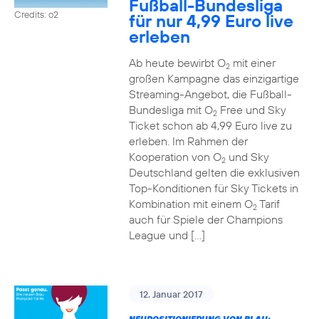
Fußball-Bundesliga
Credits: o2
für nur 4,99 Euro live
erleben
Ab heute bewirbt O
mit einer
2
großen Kampagne das einzigartige
Streaming-Angebot, die Fußball-
Bundesliga mit O
Free und Sky
2
Ticket schon ab 4,99 Euro live zu
erleben. Im Rahmen der
Kooperation von O
und Sky
2
Deutschland gelten die exklusiven
Top-Konditionen für Sky Tickets in
Kombination mit einem O
Tarif
2
auch für Spiele der Champions
League und […]
12. Januar 2017
NEUPOSITIONIERUNG VON BLAU: