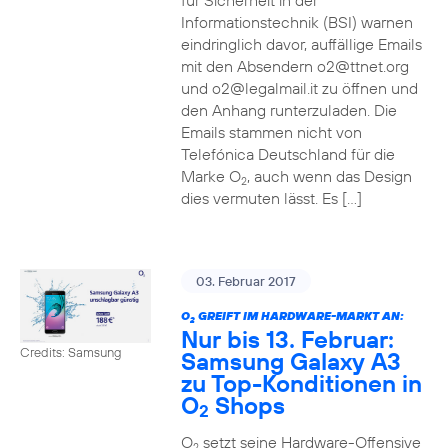
für Sicherheit in der
Informationstechnik (BSI) warnen
eindringlich davor, auffällige Emails
mit den Absendern o2@ttnet.org
und o2@legalmail.it zu öffnen und
den Anhang runterzuladen. Die
Emails stammen nicht von
Telefónica Deutschland für die
Marke O
, auch wenn das Design
2
dies vermuten lässt. Es […]
03. Februar 2017
O
GREIFT IM HARDWARE-MARKT AN:
2
Nur bis 13. Februar:
Credits: Samsung
Samsung Galaxy A3
zu Top-Konditionen in
O
Shops
2
O
setzt seine Hardware-Offensive
2