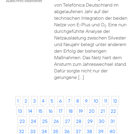
Ausschnitt bearbeitet
von Telefónica Deutschland im
abgelaufenen Jahr auf der
technischen Integration der beiden
Netze von E-Plus und O
. Eine nun
2
durchgeführte Analyse der
Netzauslastung zwischen Silvester
und Neujahr belegt unter anderem
den Erfolg der bisherigen
Maßnahmen. Das Netz hielt dem
Ansturm zum Jahreswechsel stand.
Dafür sorgte nicht nur der
gelungene […]
1
2
3
4
5
6
7
8
9
10
11
12
13
14
15
16
17
18
19
20
21
22
23
24
25
26
27
28
29
30
31
32
33
34
35
36
37
38
39
40