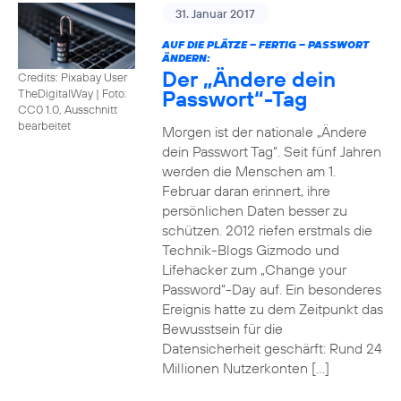
31. Januar 2017
AUF DIE PLÄTZE – FERTIG – PASSWORT
ÄNDERN:
Der „Ändere dein
Credits: Pixabay User
Passwort“-Tag
TheDigitalWay
|
Foto:
CC0 1.0, Ausschnitt
bearbeitet
Morgen ist der nationale „Ändere
dein Passwort Tag“. Seit fünf Jahren
werden die Menschen am 1.
Februar daran erinnert, ihre
persönlichen Daten besser zu
schützen. 2012 riefen erstmals die
Technik-Blogs Gizmodo und
Lifehacker zum „Change your
Password“-Day auf. Ein besonderes
Ereignis hatte zu dem Zeitpunkt das
Bewusstsein für die
Datensicherheit geschärft: Rund 24
Millionen Nutzerkonten […]