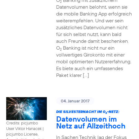
O
Banking mit zusätzlichem
2
Datenvolumen belohnt, wenn sie
die mobile Banking App erfolgreich
weiterempfehlen. Und wer sein
zusätzliches Datenvolumen nicht
für sich selbst nutzt, kann bald
auch Freunde damit beschenken.
O
Banking ist nicht nur ein
2
vollwertiges Girokonto mit einer
mobil optimierten Nutzererfahrung.
Es biete auch ein umfassendes
Paket klarer […]
04. Januar 2017
DIE SILVESTERNACHT IM O
-NETZ:
2
Datenvolumen im
Credits: picjumbo
Netz auf Allzeithoch
User Viktor Hanacek
|
picjumbo License,
In Sachen Technik lag der Fokus