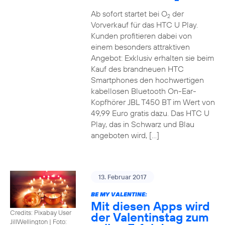
Ab sofort startet bei O
der
2
Vorverkauf für das HTC U Play.
Kunden profitieren dabei von
einem besonders attraktiven
Angebot: Exklusiv erhalten sie beim
Kauf des brandneuen HTC
Smartphones den hochwertigen
kabellosen Bluetooth On-Ear-
Kopfhörer JBL T450 BT im Wert von
49,99 Euro gratis dazu. Das HTC U
Play, das in Schwarz und Blau
angeboten wird, […]
13. Februar 2017
BE MY VALENTINE:
Mit diesen Apps wird
Credits: Pixabay User
der Valentinstag zum
JillWellington
|
Foto: