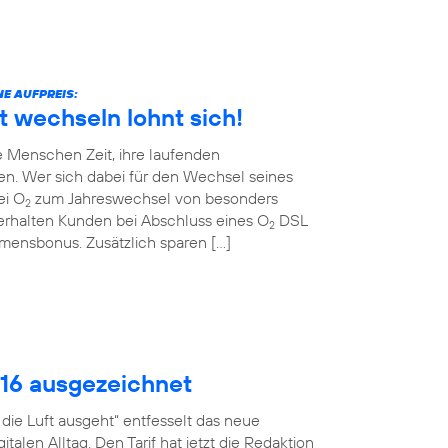
E AUFPREIS:
t wechseln lohnt sich!
 Menschen Zeit, ihre laufenden
en. Wer sich dabei für den Wechsel seines
ei O
zum Jahreswechsel von besonders
2
erhalten Kunden bei Abschluss eines O
DSL
2
ommensbonus. Zusätzlich sparen […]
016 ausgezeichnet
ie Luft ausgeht“ entfesselt das neue
talen Alltag. Den Tarif hat jetzt die Redaktion