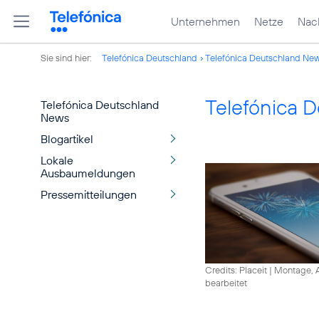
Unternehmen
Netze
Nach
Sie sind hier:
Telefónica Deutschland
Telefónica Deutschland Ne
Telefónica 
Telefónica Deutschland
News
Blogartikel
Lokale
Ausbaumeldungen
Pressemitteilungen
Credits: Placeit
|
Montage, A
bearbeitet