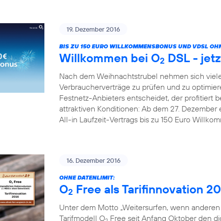
19. Dezember 2016
BIS ZU 150 EURO WILLKOMMENSBONUS UND VDSL OHN
Willkommen bei O
DSL - jetz
2
Nach dem Weihnachtstrubel nehmen sich viele
Verbraucherverträge zu prüfen und zu optimier
Festnetz-Anbieters entscheidet, der profitiert b
attraktiven Konditionen: Ab dem 27. Dezember 
All-in Laufzeit-Vertrags bis zu 150 Euro Willk
16. Dezember 2016
OHNE DATENLIMIT:
O
Free als Tarifinnovation 2
2
Unter dem Motto „Weitersurfen, wenn anderen d
Tarifmodell O
Free seit Anfang Oktober den digi
2