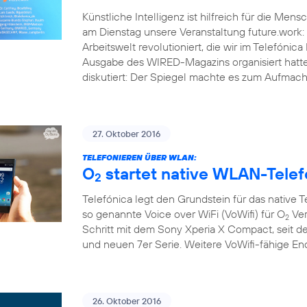
Künstliche Intelligenz ist hilfreich für die Men
am Dienstag unsere Veranstaltung future.work: 
Arbeitswelt revolutioniert, die wir im Telef
Ausgabe des WIRED-Magazins organisiert hatt
diskutiert: Der Spiegel machte es zum Aufmache
27. Oktober 2016
TELEFONIEREN ÜBER WLAN:
O
startet native WLAN-Telef
2
Telefónica legt den Grundstein für das native 
so genannte Voice over WiFi (VoWifi) für O
Ver
2
Schritt mit dem Sony Xperia X Compact, seit d
und neuen 7er Serie. Weitere VoWifi-fähige E
26. Oktober 2016