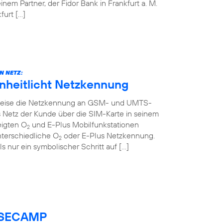
em Partner, der Fidor Bank in Frankfurt a. M.
urt […]
N NETZ:
inheitlicht Netzkennung
ttweise die Netzkennung an GSM- und UMTS-
 Netz der Kunde über die SIM-Karte in seinem
eigten O
und E-Plus Mobilfunkstationen
2
nterschiedliche O
oder E-Plus Netzkennung.
2
ls nur ein symbolischer Schritt auf […]
BASECAMP