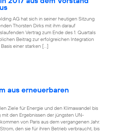
 in 2017 aus dem Vorstand
aus
lding AG hat sich in seiner heutigen Sitzung
nden Thorsten Dirks mit ihm darauf
slaufenden Vertrag zum Ende des 1. Quartals
ichen Beitrag zur erfolgreichen Integration
asis einer starken […]
om aus erneuerbaren
len Ziele für Energie und den Klimawandel bis
ng mit den Ergebnissen der jüngsten UN-
bkommen von Paris aus dem vergangenen Jahr.
rom, den sie für ihren Betrieb verbraucht, bis