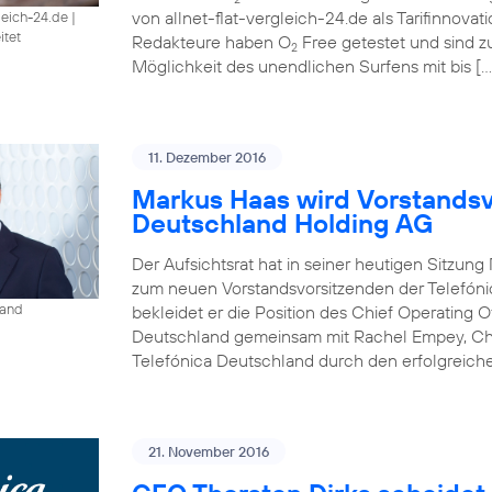
von allnet-flat-vergleich-24.de als Tarifinnova
gleich-24.de
|
itet
Redakteure haben O
Free getestet und sind 
2
Möglichkeit des unendlichen Surfens mit bis […
11. Dezember 2016
Markus Haas wird Vorstandsv
Deutschland Holding AG
Der Aufsichtsrat hat in seiner heutigen Sitzun
zum neuen Vorstandsvorsitzenden der Telefóni
land
bekleidet er die Position des Chief Operating O
Deutschland gemeinsam mit Rachel Empey, Chief
Telefónica Deutschland durch den erfolgreich
21. November 2016