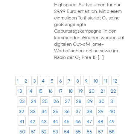
Highspeed-Surfvolumen für nur
29,99 Euro erhältlich. Mit diesem
einmaligen Tarif startet O
seine
2
groß angelegte
Geburtstagskampagne. In den
kommenden Wochen werden auf
digitalen Out-of-Home-
Werbeflächen, online sowie im
Radio der O
Free 15 […]
2
1
2
3
4
5
6
7
8
9
10
11
12
13
14
15
16
17
18
19
20
21
22
23
24
25
26
27
28
29
30
31
32
33
34
35
36
37
38
39
40
41
42
43
44
45
46
47
48
49
50
51
52
53
54
55
56
57
58