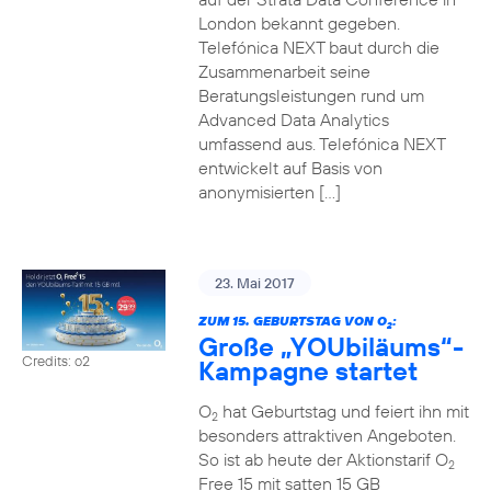
London bekannt gegeben.
Telefónica NEXT baut durch die
Zusammenarbeit seine
Beratungsleistungen rund um
Advanced Data Analytics
umfassend aus. Telefónica NEXT
entwickelt auf Basis von
anonymisierten […]
23. Mai 2017
ZUM 15. GEBURTSTAG VON O
:
2
Große „YOUbiläums“-
Credits: o2
Kampagne startet
O
hat Geburtstag und feiert ihn mit
2
besonders attraktiven Angeboten.
So ist ab heute der Aktionstarif O
2
Free 15 mit satten 15 GB