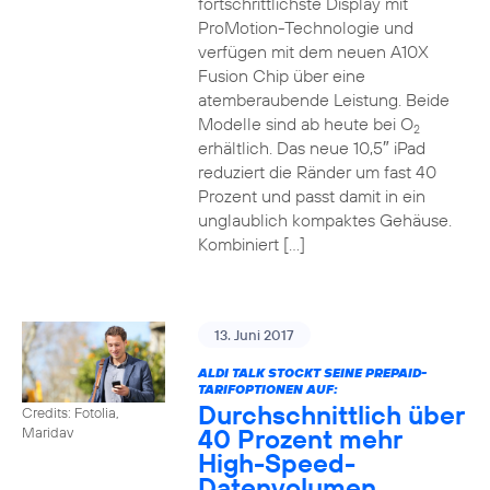
fortschrittlichste Display mit
ProMotion-Technologie und
verfügen mit dem neuen A10X
Fusion Chip über eine
atemberaubende Leistung. Beide
Modelle sind ab heute bei O
2
erhältlich. Das neue 10,5″ iPad
reduziert die Ränder um fast 40
Prozent und passt damit in ein
unglaublich kompaktes Gehäuse.
Kombiniert […]
13. Juni 2017
ALDI TALK STOCKT SEINE PREPAID-
TARIFOPTIONEN AUF:
Durchschnittlich über
Credits: Fotolia,
40 Prozent mehr
Maridav
High-Speed-
Datenvolumen