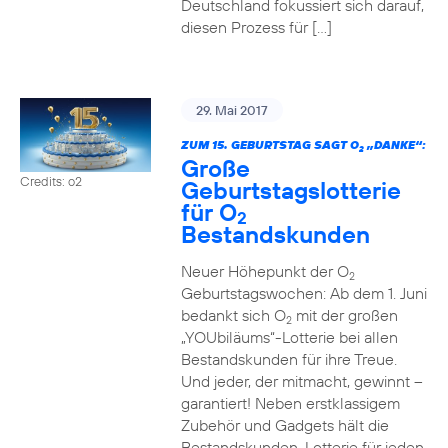
Deutschland fokussiert sich darauf,
diesen Prozess für […]
29. Mai 2017
ZUM 15. GEBURTSTAG SAGT O
„DANKE“:
2
Große
Credits: o2
Geburtstagslotterie
für O
2
Bestandskunden
Neuer Höhepunkt der O
2
Geburtstagswochen: Ab dem 1. Juni
bedankt sich O
mit der großen
2
„YOUbiläums“-Lotterie bei allen
Bestandskunden für ihre Treue.
Und jeder, der mitmacht, gewinnt –
garantiert! Neben erstklassigem
Zubehör und Gadgets hält die
Bestandskunden-Lotterie für jeden