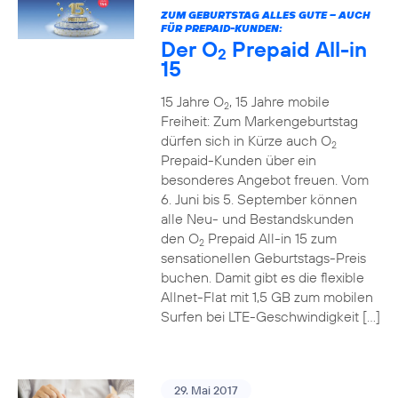
ZUM GEBURTSTAG ALLES GUTE – AUCH
FÜR PREPAID-KUNDEN:
Der O
Prepaid All-in
2
15
15 Jahre O
, 15 Jahre mobile
2
Freiheit: Zum Markengeburtstag
dürfen sich in Kürze auch O
2
Prepaid-Kunden über ein
besonderes Angebot freuen. Vom
6. Juni bis 5. September können
alle Neu- und Bestandskunden
den O
Prepaid All-in 15 zum
2
sensationellen Geburtstags-Preis
buchen. Damit gibt es die flexible
Allnet-Flat mit 1,5 GB zum mobilen
Surfen bei LTE-Geschwindigkeit […]
29. Mai 2017