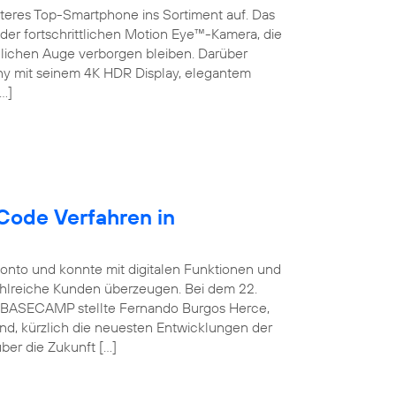
teres Top-Smartphone ins Sortiment auf. Das
der fortschrittlichen Motion Eye™-Kamera, die
chen Auge verborgen bleiben. Darüber
ny mit seinem 4K HDR Display, elegantem
…]
Code Verfahren in
konto und konnte mit digitalen Funktionen und
ahlreiche Kunden überzeugen. Bei dem 22.
ca BASECAMP stellte Fernando Burgos Herce,
and, kürzlich die neuesten Entwicklungen der
ber die Zukunft […]