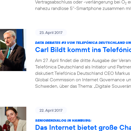
Vertragsabschluss oder -verlängerung bei O
er
2
nahezu randlose 5‘‘-Smartphone zusammen mit 
23. April 2017
DATA DEBATES
#3
VON TELEFÓNICA DEUTSCHLAND UN
Carl Bildt kommt ins Telef
Am 27. April findet die dritte Ausgabe der Vera
Telefónica Deutschland als Initiator und Partne
diskutiert Telefónica Deutschland CEO Markus 
Global Commission on Internet Governance un
Schweden, über das Thema: „Digitale Souveränit
22. April 2017
SENIORENDIALOG IN HAMBURG:
Das Internet bietet große C