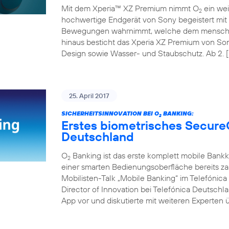
Mit dem Xperia™ XZ Premium nimmt O
ein wei
2
hochwertige Endgerät von Sony begeistert mit 
Bewegungen wahrnimmt, welche dem menschli
hinaus besticht das Xperia XZ Premium von So
Design sowie Wasser- und Staubschutz. Ab 2. [
25. April 2017
SICHERHEITSINNOVATION BEI O
BANKING:
2
Erstes biometrisches Secure
Deutschland
O
Banking ist das erste komplett mobile Bank
2
einer smarten Bedienungsoberfläche bereits z
Mobilisten-Talk „Mobile Banking“ im Telefóni
Director of Innovation bei Telefónica Deutschl
App vor und diskutierte mit weiteren Experten ü