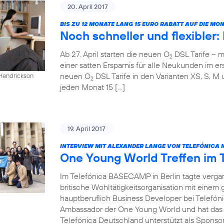
20. April 2017
BIS ZU 12 MONATE LANG 15 EURO RABATT AUF DIE M
Noch schneller und flexibler
Ab 27. April starten die neuen O
DSL Tarife – m
2
einer satten Ersparnis für alle Neukunden im ers
neuen O
DSL Tarife in den Varianten XS, S, M 
 Hendrickson
2
jeden Monat 15 […]
19. April 2017
INTERVIEW MIT ALEXANDER LANGE VON TELEFÓNICA 
One Young World Treffen im
Im Telefónica BASECAMP in Berlin tagte verg
britische Wohltätigkeitsorganisation mit einem
hauptberuflich Business Developer bei Telefóni
Ambassador der One Young World und hat das T
Telefónica Deutschland unterstützt als Sponsor 