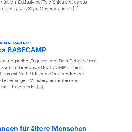
hältlich. Exklusiv bei Telefónica gibt es das
einem gratis Style Cover Stand im […]
D TAGESSPIEGEL:
ónica BASECAMP
nstaltungsreihe „Tagesspiegel Data Debates“ mit
r statt. Im Telefónica BASECAMP in Berlin
Haas mit Carl Bildt, dem Vorsitzenden der
d ehemaligen Ministerpräsidenten von
ät – Treiber oder […]
hancen für ältere Menschen