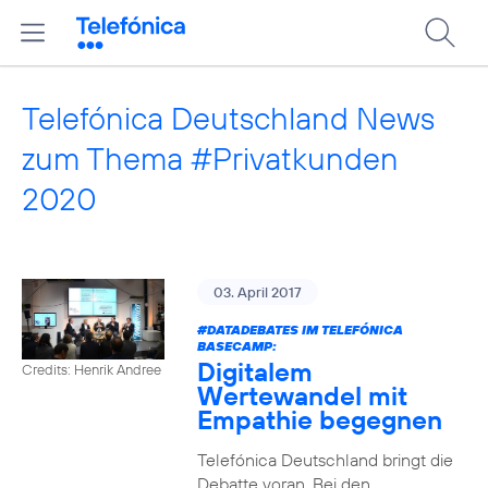
Telefónica Deutschland News
zum Thema #Privatkunden
2020
03. April 2017
#DATADEBATES
IM TELEFÓNICA
BASECAMP:
Digitalem
Credits: Henrik Andree
Wertewandel mit
Empathie begegnen
Telefónica Deutschland bringt die
Debatte voran. Bei den