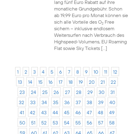
lang fünf Euro Rabatt auf ihre
monatliche Grundgebühr. Schon
ab 19,99 Euro pro Monat können sie
sich alle Vorteile des O
Free
2
sichern – inklusive endlosem
Weitersurfen nach Verbrauch des
Highspeed-Volumens, EU Roaming
Flat sowie Sky Tickets […]
1
2
3
4
5
6
7
8
9
10
11
12
13
14
15
16
17
18
19
20
21
22
23
24
25
26
27
28
29
30
31
32
33
34
35
36
37
38
39
40
41
42
43
44
45
46
47
48
49
50
51
52
53
54
55
56
57
58
59
60
61
62
63
64
65
66
67