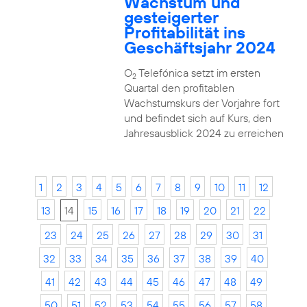
Wachstum und
gesteigerter
Profitabilität ins
Geschäftsjahr 2024
O
Telefónica setzt im ersten
2
Quartal den profitablen
Wachstumskurs der Vorjahre fort
und befindet sich auf Kurs, den
Jahresausblick 2024 zu erreichen
1
2
3
4
5
6
7
8
9
10
11
12
13
14
15
16
17
18
19
20
21
22
23
24
25
26
27
28
29
30
31
32
33
34
35
36
37
38
39
40
41
42
43
44
45
46
47
48
49
50
51
52
53
54
55
56
57
58