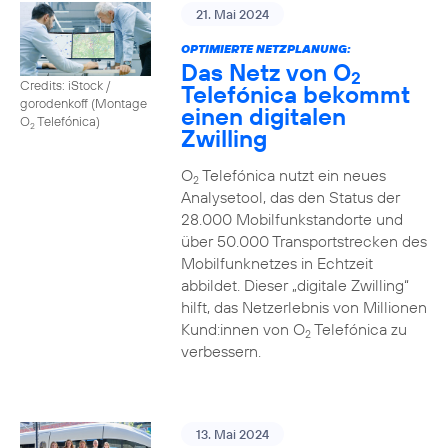
21. Mai 2024
OPTIMIERTE NETZPLANUNG:
Das Netz von O
2
Credits: iStock /
Telefónica bekommt
gorodenkoff (Montage
einen digitalen
O
Telefónica)
2
Zwilling
O
Telefónica nutzt ein neues
2
Analysetool, das den Status der
28.000 Mobilfunkstandorte und
über 50.000 Transportstrecken des
Mobilfunknetzes in Echtzeit
abbildet. Dieser „digitale Zwilling“
hilft, das Netzerlebnis von Millionen
Kund:innen von O
Telefónica zu
2
verbessern.
13. Mai 2024