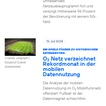
umfassendes
Netzausbauprogramm fort und
versorgt mittlerweile 96 Prozent
der Bevölkerung mit seinem 5G-
Netz.
15. Juli 2024
EM-SPIELE FÜHREN ZU HISTORISCHEM
DATENANSTIEG:
O
Netz verzeichnet
Credits: unsplash
|
2
Rekordmonat in der
Krzysztof Dubiel
(bearbeitet)
mobilen
Datennutzung
Die Analyse der mobilen
Datennutzung im O
Mobilfunknetz
2
offenbart: Fußball ist der
Datenmagnet schlechthin.