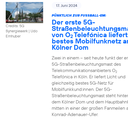
17. Juni 2024
PÜNKTLICH ZUR FUSSBALL-EM:
Der erste 5G-
Credits: 5G
Straßenbeleuchtungsm
Synergiewerk | Udo
von O
Telefónica liefert
2
Ernhuber
bestes Mobilfunknetz 
Kölner Dom
Zwei in einem – seit heute funkt der er
5G-Straßenbeleuchtungsmast des
Telekommunikationsanbieters O
2
Telefónica in Köln. Er liefert Licht und
gleichzeitig bestes 5G-Netz für
Mobilfunkkund:innen. Der 5G-
Straßenbeleuchtungsmast steht hinte
dem Kölner Dom und dem Hauptbahn
mitten in einer der großen Fanmeilen
Konrad-Adenauer-Ufer.