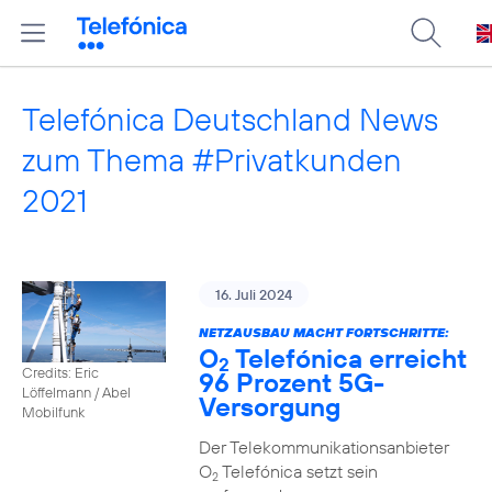
Telefónica Deutschland News
zum Thema #Privatkunden
2021
16. Juli 2024
NETZAUSBAU MACHT FORTSCHRITTE:
O
Telefónica erreicht
2
Credits: Eric
96 Prozent 5G-
Löffelmann / Abel
Versorgung
Mobilfunk
Der Telekommunikationsanbieter
O
Telefónica setzt sein
2