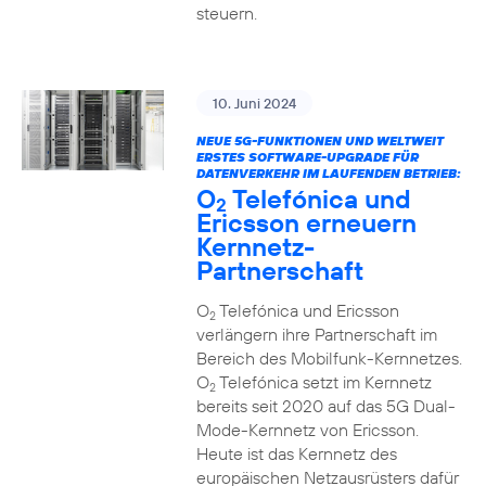
steuern.
10. Juni 2024
NEUE 5G-FUNKTIONEN UND WELTWEIT
ERSTES SOFTWARE-UPGRADE FÜR
DATENVERKEHR IM LAUFENDEN BETRIEB:
O
Telefónica und
2
Ericsson erneuern
Kernnetz-
Partnerschaft
O
Telefónica und Ericsson
2
verlängern ihre Partnerschaft im
Bereich des Mobilfunk-Kernnetzes.
O
Telefónica setzt im Kernnetz
2
bereits seit 2020 auf das 5G Dual-
Mode-Kernnetz von Ericsson.
Heute ist das Kernnetz des
europäischen Netzausrüsters dafür