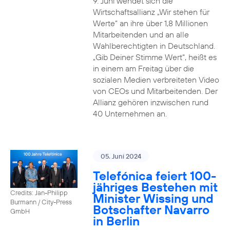
9. Juni wendet sich die
Wirtschaftsallianz „Wir stehen für
Werte“ an ihre über 1,8 Millionen
Mitarbeitenden und an alle
Wahlberechtigten in Deutschland.
„Gib Deiner Stimme Wert“, heißt es
in einem am Freitag über die
sozialen Medien verbreiteten Video
von CEOs und Mitarbeitenden. Der
Allianz gehören inzwischen rund
40 Unternehmen an.
05. Juni 2024
Telefónica feiert 100-
jähriges Bestehen mit
Credits: Jan-Philipp
Minister Wissing und
Burmann / City-Press
Botschafter Navarro
GmbH
in Berlin