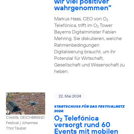
wir viel positiver
wahrgenommen“
Markus Haas, CEO von O
2
Telefónica, trifft im O
Tower
2
Bayerns Digitalminister Fabian
Mehring. Sie diskutieren, welche
Rahmenbedingungen
Digitalisierung braucht, um ihr
Potenzial für Wirtschaft,
Gesellschaft und Wissenschaft zu
heben.
22. Mai 2024
STARTSCHUSS FÜR DAS FESTIVALNETZ
2024:
O
Telefónica
Credits: DEICHBRAND
2
versorgt rund 60
Festival | Johannes
Thor Täuber
Events mit mobilen