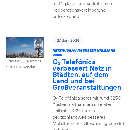
für Digitales und Verkehr eine
Kooperationsvereinbarung
unterzeichnet.
27. Juni 2024
NETZAUSBAU IM ERSTEN HALBJAHR
2024:
O
Telefónica
Credits: O
Telefónica
2
2
verbessert Netz in
/ Henning Koepke
Städten, auf dem
Land und bei
Großveranstaltungen
O
Telefónica sorgt mit rund 3250
2
Ausbaumaßnahmen im ersten
Halbjahr 2024 für ein
deutschlandweit besseres
Mobilfunknetz. Gleichzeitig bereitet
sich der