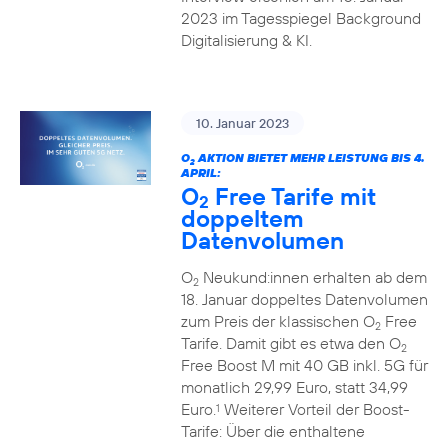
2023 im Tagesspiegel Background
Digitalisierung & KI.
10. Januar 2023
O
AKTION BIETET MEHR LEISTUNG BIS 4.
2
APRIL:
O
Free Tarife mit
2
doppeltem
Datenvolumen
O
Neukund:innen erhalten ab dem
2
18. Januar doppeltes Datenvolumen
zum Preis der klassischen O
Free
2
Tarife. Damit gibt es etwa den O
2
Free Boost M mit 40 GB inkl. 5G für
monatlich 29,99 Euro, statt 34,99
Euro.
Weiterer Vorteil der Boost-
1
Tarife: Über die enthaltene