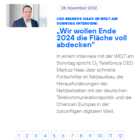
28. November 2022
CEO MARKUS HAAS IM WELT AM
SONNTAG INTERVIEW:
„Wir wollen Ende
2024 die Fläche voll
abdecken“
In einem Interview mit der WELT am
Sonntag spricht O
Telefónica CEO
2
Markus Haas über schnelle
Fortschritte im Netzausbau, die
Herausforderungen der
Netzbetreiber mit der deutschen
Telekommunikationspolitik und die
Chancen Europas in der
zukünftigen digitalen Welt.
1
2
3
4
5
6
7
8
9
10
11
12