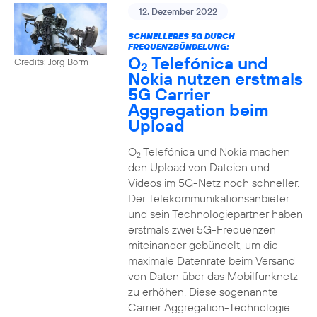
12. Dezember 2022
SCHNELLERES 5G DURCH
FREQUENZBÜNDELUNG:
O
Telefónica und
Credits: Jörg Borm
2
Nokia nutzen erstmals
5G Carrier
Aggregation beim
Upload
O
Telefónica und Nokia machen
2
den Upload von Dateien und
Videos im 5G-Netz noch schneller.
Der Telekommunikationsanbieter
und sein Technologiepartner haben
erstmals zwei 5G-Frequenzen
miteinander gebündelt, um die
maximale Datenrate beim Versand
von Daten über das Mobilfunknetz
zu erhöhen. Diese sogenannte
Carrier Aggregation-Technologie