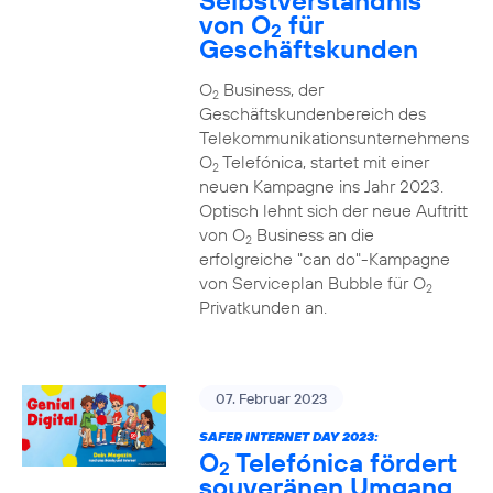
Selbstverständnis
von O
für
2
Geschäftskunden
O
Business, der
2
Geschäftskundenbereich des
Telekommunikationsunternehmens
O
Telefónica, startet mit einer
2
neuen Kampagne ins Jahr 2023.
Optisch lehnt sich der neue Auftritt
von O
Business an die
2
erfolgreiche "can do"-Kampagne
von Serviceplan Bubble für O
2
Privatkunden an.
07. Februar 2023
SAFER INTERNET DAY 2023:
O
Telefónica fördert
2
souveränen Umgang