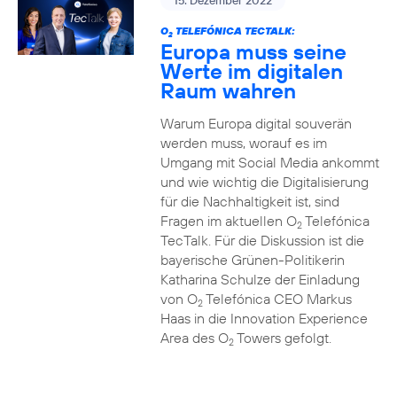
15. Dezember 2022
O
TELEFÓNICA TECTALK:
2
Europa muss seine
Werte im digitalen
Raum wahren
Warum Europa digital souverän
werden muss, worauf es im
Umgang mit Social Media ankommt
und wie wichtig die Digitalisierung
für die Nachhaltigkeit ist, sind
Fragen im aktuellen O
Telefónica
2
TecTalk. Für die Diskussion ist die
bayerische Grünen-Politikerin
Katharina Schulze der Einladung
von O
Telefónica CEO Markus
2
Haas in die Innovation Experience
Area des O
Towers gefolgt.
2