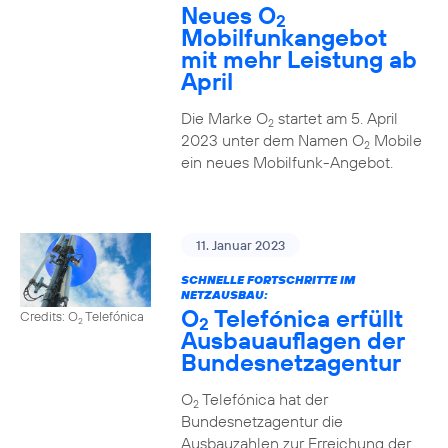
Neues O
2
Mobilfunkangebot
mit mehr Leistung ab
April
Die Marke O
startet am 5. April
2
2023 unter dem Namen O
Mobile
2
ein neues Mobilfunk-Angebot.
11. Januar 2023
SCHNELLE FORTSCHRITTE IM
NETZAUSBAU:
O
Telefónica erfüllt
Credits: O
Telefónica
2
2
Ausbauauflagen der
Bundesnetzagentur
O
Telefónica hat der
2
Bundesnetzagentur die
Ausbauzahlen zur Erreichung der