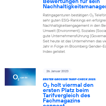
Bewertungen für sein
Nachhaltigkeitsmanag
Ratingagenturen bestätigen O
Telefón
2
sehr guten ESG-Rankings ein erfolgre
Nachhaltigkeitsengagement in den Be
Umwelt (Environment), Soziales (Socia
gute Unternehmensführung (Governa
Seit heute ist das Unternehmen das vi
Jahr in Folge im Bloomberg Gender-Eq
Index gelistet.
26. Januar 2023
ERSTER GROSSER TARIF-CHECK 2023:
O
holt viermal den
2
ersten Platz beim
Tarifvergleich des
Fachmagazins
connect