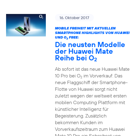
16. Oktober 2017
MOBILE FREIHEIT MIT AKTUELLEN
SMARTPHONE HIGHLIGHTS VON HUAWEI
UND O
FREE:
2
Die neusten Modelle
der Huawei Mate
Reihe bei O
2
Ab sofort ist das neue Huawei Mate
10 Pro bei O
im Vorverkauf: Das
2
neue Flaggschiff der Smartphone-
Flotte von Huawei sorgt nicht
zuletzt wegen der weltweit ersten
mobilen Computing Plattform mit
künstlicher Intelligenz für
Begeisterung. Zusätzlich
bekommen Kunden im
Vorverkaufszeitraum zum Huawei
Mate 10 Pro ein Schreibset von