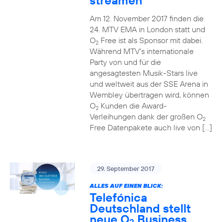
streamen
Am 12. November 2017 finden die
24. MTV EMA in London statt und
O
Free ist als Sponsor mit dabei.
2
Während MTV’s internationale
Party von und für die
angesagtesten Musik-Stars live
und weltweit aus der SSE Arena in
Wembley übertragen wird, können
O
Kunden die Award-
2
Verleihungen dank der großen O
2
Free Datenpakete auch live von […]
29. September 2017
ALLES AUF EINEN BLICK:
Telefónica
Deutschland stellt
neue O
Business
2