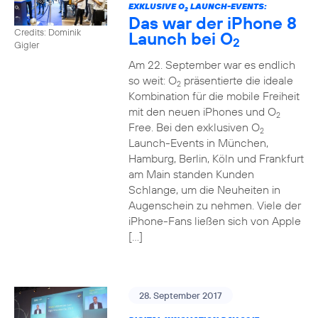
EXKLUSIVE O
LAUNCH-EVENTS:
2
Das war der iPhone 8
Credits: Dominik
Launch bei O
2
Gigler
Am 22. September war es endlich
so weit: O
präsentierte die ideale
2
Kombination für die mobile Freiheit
mit den neuen iPhones und O
2
Free. Bei den exklusiven O
2
Launch-Events in München,
Hamburg, Berlin, Köln und Frankfurt
am Main standen Kunden
Schlange, um die Neuheiten in
Augenschein zu nehmen. Viele der
iPhone-Fans ließen sich von Apple
[…]
28. September 2017