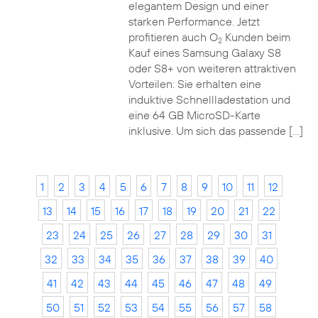
elegantem Design und einer
starken Performance. Jetzt
profitieren auch O
Kunden beim
2
Kauf eines Samsung Galaxy S8
oder S8+ von weiteren attraktiven
Vorteilen: Sie erhalten eine
induktive Schnellladestation und
eine 64 GB MicroSD-Karte
inklusive. Um sich das passende […]
1
2
3
4
5
6
7
8
9
10
11
12
13
14
15
16
17
18
19
20
21
22
23
24
25
26
27
28
29
30
31
32
33
34
35
36
37
38
39
40
41
42
43
44
45
46
47
48
49
50
51
52
53
54
55
56
57
58