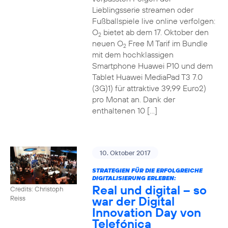
Lieblingsserie streamen oder
Fußballspiele live online verfolgen:
O
bietet ab dem 17. Oktober den
2
neuen O
Free M Tarif im Bundle
2
mit dem hochklassigen
Smartphone Huawei P10 und dem
Tablet Huawei MediaPad T3 7.0
(3G)1) für attraktive 39,99 Euro2)
pro Monat an. Dank der
enthaltenen 10 […]
10. Oktober 2017
STRATEGIEN FÜR DIE ERFOLGREICHE
DIGITALISIERUNG ERLEBEN:
Real und digital – so
Credits: Christoph
war der Digital
Reiss
Innovation Day von
Telefónica