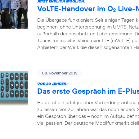
JETZT ENDLICH MÖGLICH:
VoLTE-Handover im O
Live-
2
Die Übergabe funktioniert: Seit einigen Tagen 
beginnen, ohne Unterbrechung im UMTS-Netz f
außerhalb der geschützten Laborumgebung. Du
Teams für mobiles Voice over LTE (mVoLTE) geh
Anbietern der Welt, die diesen sogenannten H
08. November 2013
VOR 20 JAHREN:
Das erste Gespräch im E-Plu
Heute ist ein erfolgreicher Verbindungsaufbau
zu lassen. Vor 20 Jahren war das noch anders. S
ein Gespräch über das – noch im Aufbau befindl
viel passiert: Der deutsche Mobilfunkmarkt bleib