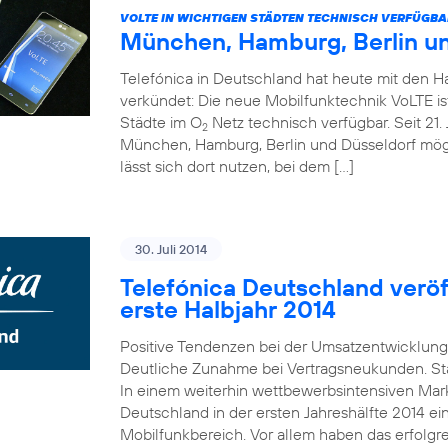
VOLTE IN WICHTIGEN STÄDTEN TECHNISCH VERFÜGBA
München, Hamburg, Berlin u
Telefónica in Deutschland hat heute mit den 
verkündet: Die neue Mobilfunktechnik VoLTE is
Städte im O
Netz technisch verfügbar. Seit 21. 
2
München, Hamburg, Berlin und Düsseldorf mö
lässt sich dort nutzen, bei dem […]
30. Juli 2014
Telefónica Deutschland veröff
erste Halbjahr 2014
Positive Tendenzen bei der Umsatzentwicklung
Deutliche Zunahme bei Vertragsneukunden. St
In einem weiterhin wettbewerbsintensiven Mark
Deutschland in der ersten Jahreshälfte 2014 e
Mobilfunkbereich. Vor allem haben das erfolgr