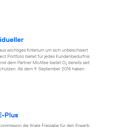
idueller
raus wichtiges Kriterium um sich unbeschwert
ect Portfolio bietet für jedes Kundenbedürfnis
mit dem Partner McAfee bietet O
bereits seit
2
 schützen. Ab dem 9. September 2014 haben
E-Plus
ommission die finale Freigabe für den Erwerb