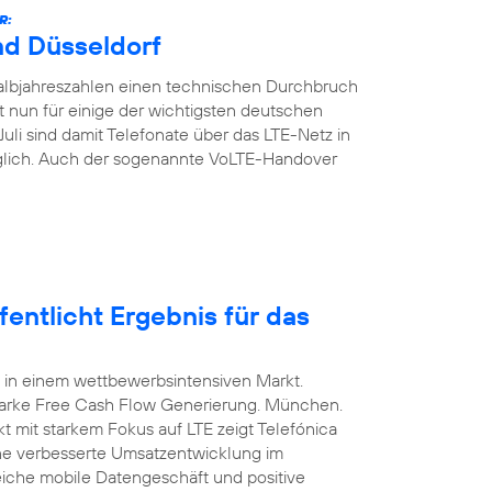
R:
nd Düsseldorf
Halbjahreszahlen einen technischen Durchbruch
t nun für einige der wichtigsten deutschen
Juli sind damit Telefonate über das LTE-Netz in
glich. Auch der sogenannte VoLTE-Handover
entlicht Ergebnis für das
 in einem wettbewerbsintensiven Markt.
arke Free Cash Flow Generierung. München.
t mit starkem Fokus auf LTE zeigt Telefónica
ine verbesserte Umsatzentwicklung im
eiche mobile Datengeschäft und positive