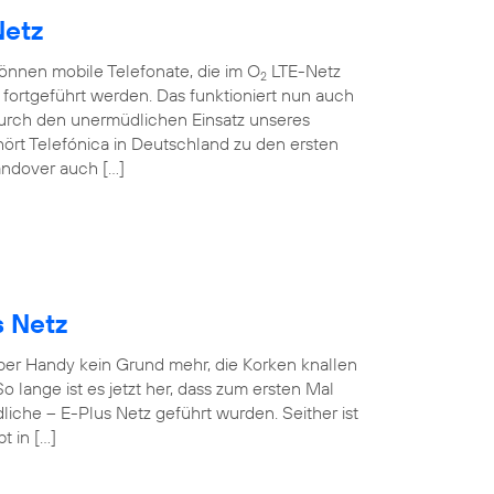
Netz
können mobile Telefonate, die im O
LTE-Netz
2
ortgeführt werden. Das funktioniert nun auch
rch den unermüdlichen Einsatz unseres
ört Telefónica in Deutschland zu den ersten
andover auch […]
s Netz
 per Handy kein Grund mehr, die Korken knallen
o lange ist es jetzt her, dass zum ersten Mal
iche – E-Plus Netz geführt wurden. Seither ist
t in […]