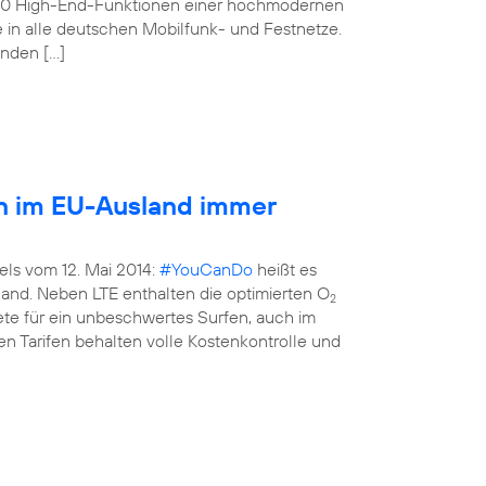
160 High-End-Funktionen einer hochmodernen
e in alle deutschen Mobilfunk- und Festnetze.
enden […]
en im EU-Ausland immer
els vom 12. Mai 2014:
#YouCanDo
heißt es
land. Neben LTE enthalten die optimierten O
2
kete für ein unbeschwertes Surfen, auch im
n Tarifen behalten volle Kostenkontrolle und