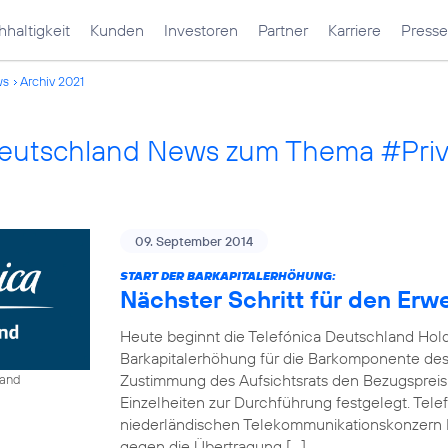
haltigkeit
Kunden
Investoren
Partner
Karriere
Presse
ws
Archiv 2021
Deutschland News zum Thema #Pri
09. September 2014
START DER BARKAPITALERHÖHUNG:
Nächster Schritt für den Erw
Heute beginnt die Telefónica Deutschland Hol
Barkapitalerhöhung für die Barkomponente des 
Zustimmung des Aufsichtsrats den Bezugspreis
land
Einzelheiten zur Durchführung festgelegt. Tel
niederländischen Telekommunikationskonzern 
gegen die Übertragung […]