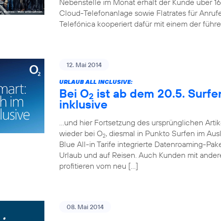
Nebenstelle im Monat erhält der Kunde über 
Cloud-Telefonanlage sowie Flatrates für Anruf
Telefónica kooperiert dafür mit einem der führ
12. Mai 2014
URLAUB ALL INCLUSIVE:
Bei O
ist ab dem 20.5. Surf
2
inklusive
…und hier Fortsetzung des ursprünglichen Artik
wieder bei O
, diesmal in Punkto Surfen im Aus
2
Blue All-in Tarife integrierte Datenroaming-Pa
Urlaub und auf Reisen. Auch Kunden mit andere
profitieren vom neu […]
08. Mai 2014