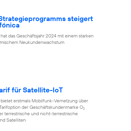
Strategieprogramms steigert
fónica
 hat das Geschäftsjahr 2024 mit einem starken
ynamischem Neukundenwachstum
rif für Satellite-IoT
 bietet erstmals Mobilfunk-Vernetzung über
oT”-Tarifoption der Geschäftskundenmarke O
2
r terrestrische und nicht-terrestrische
d Satelliten.