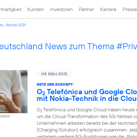
haltigkeit
Kunden
Investoren
Partner
Karriere
Presse
ws
Archiv 2021
Deutschland News zum Thema #Pri
04. März 2025
NETZ DER ZUKUNFT:
O
Telefónica und Google Cl
2
mit Nokia-Technik in die Clo
O
Telefónica und Google Cloud haben heute ei
2
um die Cloud-Transformation des 5G-Netzes v
Donson
Unternehmen arbeiten bereits bei der techni
(Charging Solution) erfolgreich zusammen. Jet
verlagern weitere 5G-Funktionen wie die „Polic