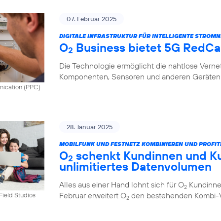
07. Februar 2025
DIGITALE INFRASTRUKTUR FÜR INTELLIGENTE STROMN
O
Business bietet 5G RedCap
2
Die Technologie ermöglicht die nahtlose Vern
Komponenten, Sensoren und anderen Geräten 
nication (PPC)
28. Januar 2025
MOBILFUNK UND FESTNETZ KOMBINIEREN UND PROFIT
O
schenkt Kundinnen und K
2
unlimitiertes Datenvolumen
Alles aus einer Hand lohnt sich für O
Kundinnen
2
Februar erweitert O
den bestehenden Kombi-Vo
tField Studios
2