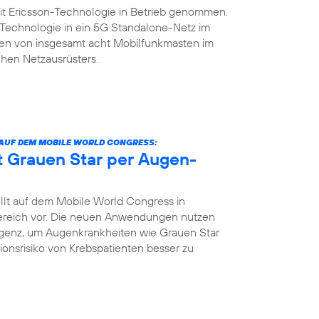
it Ericsson-Technologie in Betrieb genommen.
n-Technologie in ein 5G Standalone-Netz im
rsten von insgesamt acht Mobilfunkmasten im
hen Netzausrüsters.
 AUF DEM MOBILE WORLD CONGRESS:
nt Grauen Star per Augen-
llt auf dem Mobile World Congress in
bereich vor. Die neuen Anwendungen nutzen
igenz, um Augenkrankheiten wie Grauen Star
tionsrisiko von Krebspatienten besser zu