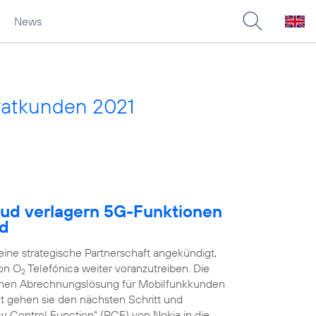
News
vatkunden 2021
oud verlagern 5G-Funktionen
ud
ne strategische Partnerschaft angekündigt,
on O
Telefónica weiter voranzutreiben. Die
2
schen Abrechnungslösung für Mobilfunkkunden
zt gehen sie den nächsten Schritt und
y Control Function“ (PCF) von Nokia in die