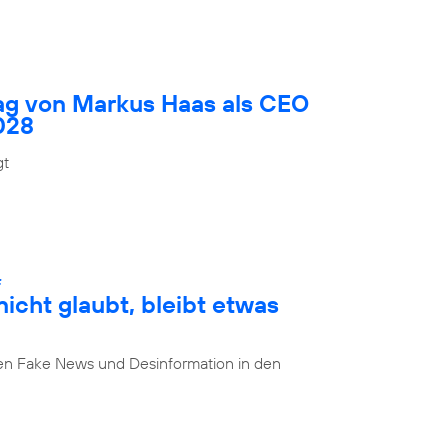
rag von Markus Haas als CEO
028
gt
:
cht glaubt, bleibt etwas
n Fake News und Desinformation in den