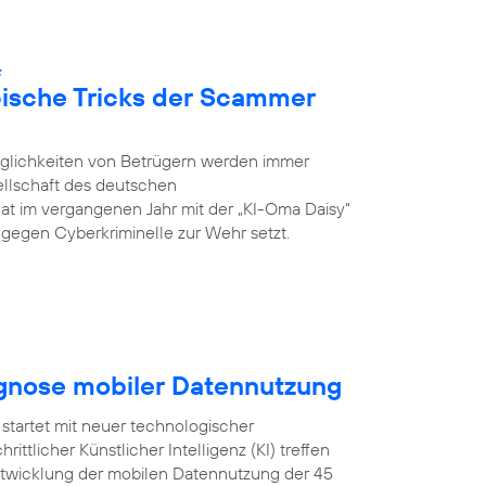
:
pische Tricks der Scammer
öglichkeiten von Betrügern werden immer
ellschaft des deutschen
hat im vergangenen Jahr mit der „KI-Oma Daisy“
ch gegen Cyberkriminelle zur Wehr setzt.
ognose mobiler Datennutzung
startet mit neuer technologischer
ittlicher Künstlicher Intelligenz (KI) treffen
Entwicklung der mobilen Datennutzung der 45