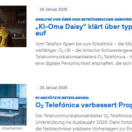
24. Januar 2025
ANALYSE VON ÜBER 1000 BETRÜGERISCHEN ANRUFEN
„KI-Oma Daisy“ klärt über ty
auf
Vom Telefon-Spam bis zum Enkeltrick – die M
vielfältiger. O
UK - die britische Schwesterges
2
Telekommunikationsanbieters O
Telefónica - 
2
eine digitale Persönlichkeit erschaffen, die si
23. Januar 2025
KI-GESTÜTZTE NETZPLANUNG:
O
Telefónica verbessert Pr
2
Der Telekommunikationsanbieter O
Telefónica 
2
Unterstützung ins Ausbaujahr 2025: Dank fortschr
die Netztechniker präzisere Vorhersagen zur 
ff, Waehatman