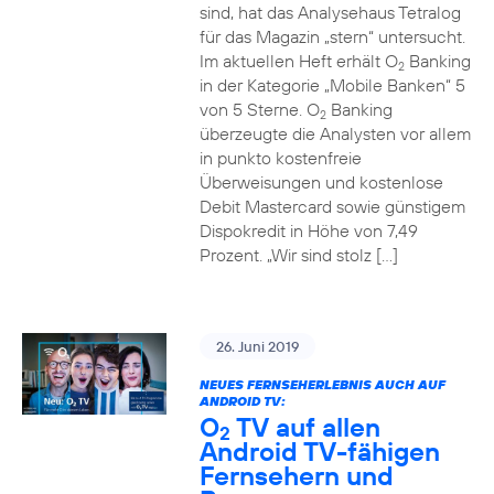
sind, hat das Analysehaus Tetralog
für das Magazin „stern“ untersucht.
Im aktuellen Heft erhält O
Banking
2
in der Kategorie „Mobile Banken“ 5
von 5 Sterne. O
Banking
2
überzeugte die Analysten vor allem
in punkto kostenfreie
Überweisungen und kostenlose
Debit Mastercard sowie günstigem
Dispokredit in Höhe von 7,49
Prozent. „Wir sind stolz […]
26. Juni 2019
NEUES FERNSEHERLEBNIS AUCH AUF
ANDROID TV:
O
TV auf allen
2
Android TV-fähigen
Fernsehern und