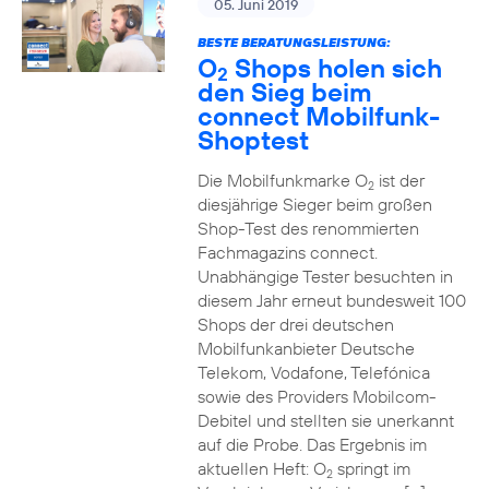
05. Juni 2019
BESTE BERATUNGSLEISTUNG:
O
Shops holen sich
2
den Sieg beim
connect Mobilfunk-
Shoptest
Die Mobilfunkmarke O
ist der
2
diesjährige Sieger beim großen
Shop-Test des renommierten
Fachmagazins connect.
Unabhängige Tester besuchten in
diesem Jahr erneut bundesweit 100
Shops der drei deutschen
Mobilfunkanbieter Deutsche
Telekom, Vodafone, Telefónica
sowie des Providers Mobilcom-
Debitel und stellten sie unerkannt
auf die Probe. Das Ergebnis im
aktuellen Heft: O
springt im
2