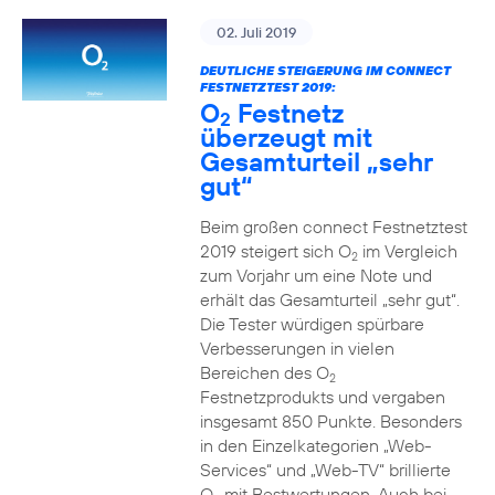
02. Juli 2019
DEUTLICHE STEIGERUNG IM CONNECT
FESTNETZTEST 2019:
O
Festnetz
2
überzeugt mit
Gesamturteil „sehr
gut“
Beim großen connect Festnetztest
2019 steigert sich O
im Vergleich
2
zum Vorjahr um eine Note und
erhält das Gesamturteil „sehr gut“.
Die Tester würdigen spürbare
Verbesserungen in vielen
Bereichen des O
2
Festnetzprodukts und vergaben
insgesamt 850 Punkte. Besonders
in den Einzelkategorien „Web-
Services“ und „Web-TV“ brillierte
O
mit Bestwertungen. Auch bei