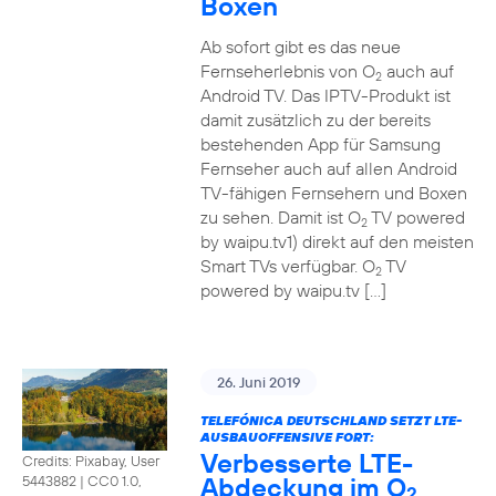
Boxen
Ab sofort gibt es das neue
Fernseherlebnis von O
auch auf
2
Android TV. Das IPTV-Produkt ist
damit zusätzlich zu der bereits
bestehenden App für Samsung
Fernseher auch auf allen Android
TV-fähigen Fernsehern und Boxen
zu sehen. Damit ist O
TV powered
2
by waipu.tv1) direkt auf den meisten
Smart TVs verfügbar. O
TV
2
powered by waipu.tv […]
26. Juni 2019
TELEFÓNICA DEUTSCHLAND SETZT LTE-
AUSBAUOFFENSIVE FORT:
Verbesserte LTE-
Credits: Pixabay, User
Abdeckung im O
5443882
|
CC0 1.0,
2