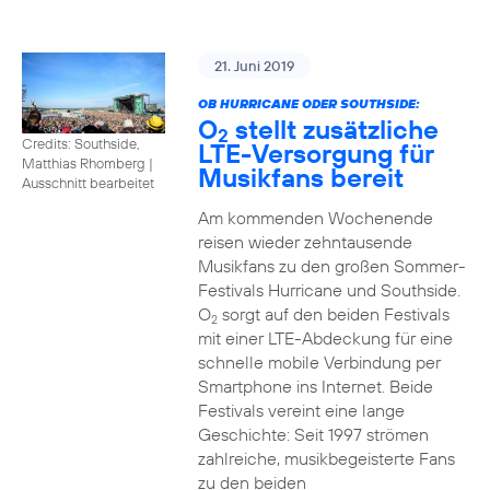
21. Juni 2019
OB HURRICANE ODER SOUTHSIDE:
O
stellt zusätzliche
2
Credits: Southside,
LTE-Versorgung für
Matthias Rhomberg
|
Musikfans bereit
Ausschnitt bearbeitet
Am kommenden Wochenende
reisen wieder zehntausende
Musikfans zu den großen Sommer-
Festivals Hurricane und Southside.
O
sorgt auf den beiden Festivals
2
mit einer LTE-Abdeckung für eine
schnelle mobile Verbindung per
Smartphone ins Internet. Beide
Festivals vereint eine lange
Geschichte: Seit 1997 strömen
zahlreiche, musikbegeisterte Fans
zu den beiden