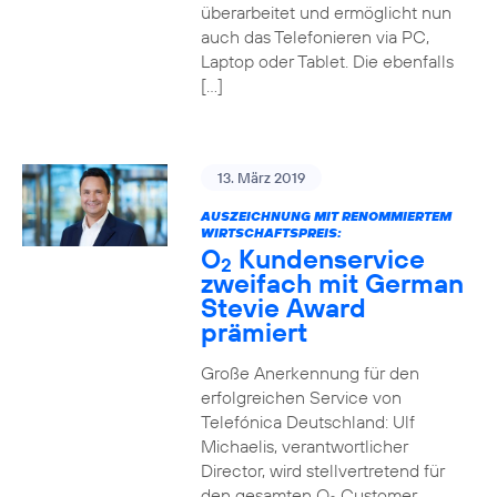
überarbeitet und ermöglicht nun
auch das Telefonieren via PC,
Laptop oder Tablet. Die ebenfalls
[…]
13. März 2019
AUSZEICHNUNG MIT RENOMMIERTEM
WIRTSCHAFTSPREIS:
O
Kundenservice
2
zweifach mit German
Stevie Award
prämiert
Große Anerkennung für den
erfolgreichen Service von
Telefónica Deutschland: Ulf
Michaelis, verantwortlicher
Director, wird stellvertretend für
den gesamten O
Customer