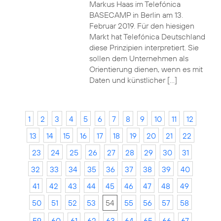
Markus Haas im Telefónica
BASECAMP in Berlin am 13.
Februar 2019. Für den hiesigen
Markt hat Telefónica Deutschland
diese Prinzipien interpretiert. Sie
sollen dem Unternehmen als
Orientierung dienen, wenn es mit
Daten und künstlicher […]
1
2
3
4
5
6
7
8
9
10
11
12
13
14
15
16
17
18
19
20
21
22
23
24
25
26
27
28
29
30
31
32
33
34
35
36
37
38
39
40
41
42
43
44
45
46
47
48
49
50
51
52
53
54
55
56
57
58
59
60
61
62
63
64
65
66
67