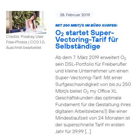
28. Februar 2019
MIT 250 MBIT/S IM BÜRO SURFEN:
O
startet Super-
2
Credits: Pixabay User
Vectoring-Tarif für
Free-Photos
|
CC0 1.0,
Selbständige
Auschnitt bearbeitet
Ab dem 7. März 2019 erweitert O
2
sein DSL-Portfolio für Freiberufler
und kleine Unternehmer um einen
Super-Vectoring-Tarif. Mit einer
Surfgeschwindigkeit von bis zu 250
Mbit/s bietet O
my Office XL
2
Geschäftskunden das optimale
Fundament für die Gestaltung ihres
digitalen Arbeitslebens.1) Bei einer
Mindestlaufzeit von 24 Monaten ist
der superschnelle Tarif im ersten
Jahr für 39,99 […]