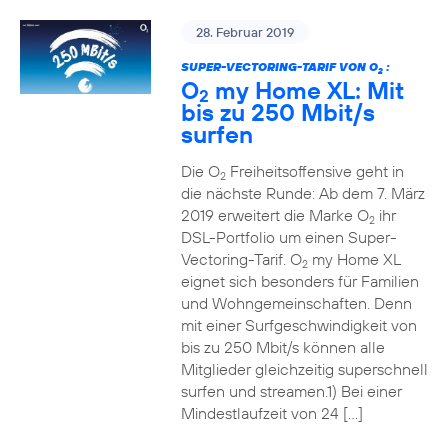
28. Februar 2019
SUPER-VECTORING-TARIF VON O
:
2
O
my Home XL: Mit
2
bis zu 250 Mbit/s
surfen
Die O
Freiheitsoffensive geht in
2
die nächste Runde: Ab dem 7. März
2019 erweitert die Marke O
ihr
2
DSL-Portfolio um einen Super-
Vectoring-Tarif. O
my Home XL
2
eignet sich besonders für Familien
und Wohngemeinschaften. Denn
mit einer Surfgeschwindigkeit von
bis zu 250 Mbit/s können alle
Mitglieder gleichzeitig superschnell
surfen und streamen.1) Bei einer
Mindestlaufzeit von 24 […]