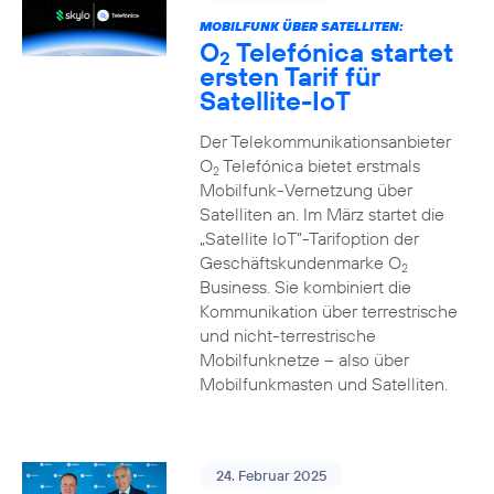
MOBILFUNK ÜBER SATELLITEN:
O
Telefónica startet
2
ersten Tarif für
Satellite-IoT
Der Telekommunikationsanbieter
O
Telefónica bietet erstmals
2
Mobilfunk-Vernetzung über
Satelliten an. Im März startet die
„Satellite IoT”-Tarifoption der
Geschäftskundenmarke O
2
Business. Sie kombiniert die
Kommunikation über terrestrische
und nicht-terrestrische
Mobilfunknetze – also über
Mobilfunkmasten und Satelliten.
24. Februar 2025