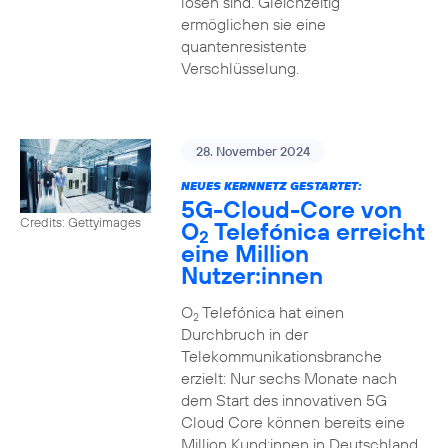
lösen sind. Gleichzeitig
ermöglichen sie eine
quantenresistente
Verschlüsselung.
28. November 2024
NEUES KERNNETZ GESTARTET:
5G-Cloud-Core von
Credits: Gettyimages
O
Telefónica erreicht
2
eine Million
Nutzer:innen
O
Telefónica hat einen
2
Durchbruch in der
Telekommunikationsbranche
erzielt: Nur sechs Monate nach
dem Start des innovativen 5G
Cloud Core können bereits eine
Million Kund:innen in Deutschland