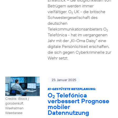
Enkeltrick – die Möglichkeiten von
Betrügern werden immer
vielfältiger. O
UK - die britische
2
Schwestergesellschaft des
deutschen
Telekommunikationsanbieters O
2
Telefónica - hat im vergangenen
Jahr mit der „KI-Oma Daisy“ eine
digitale Persönlichkeit erschaffen,
die sich gegen Cyberkriminelle zur
Wehr setzt.
23. Januar 2025
KI-GESTÜTZTE NETZPLANUNG:
O
Telefónica
2
Credits: iStock /
verbessert Prognose
gorodenkoff,
mobiler
Waehatman
Datennutzung
Waedarase