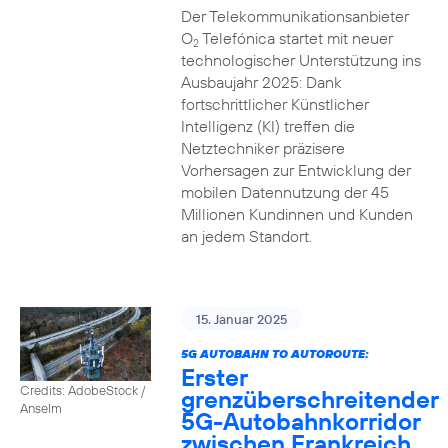
Der Telekommunikationsanbieter
O
Telefónica startet mit neuer
2
technologischer Unterstützung ins
Ausbaujahr 2025: Dank
fortschrittlicher Künstlicher
Intelligenz (KI) treffen die
Netztechniker präzisere
Vorhersagen zur Entwicklung der
mobilen Datennutzung der 45
Millionen Kundinnen und Kunden
an jedem Standort.
15. Januar 2025
5G AUTOBAHN TO AUTOROUTE:
Erster
Credits: AdobeStock /
grenzüberschreitender
Anselm
5G-Autobahnkorridor
zwischen Frankreich