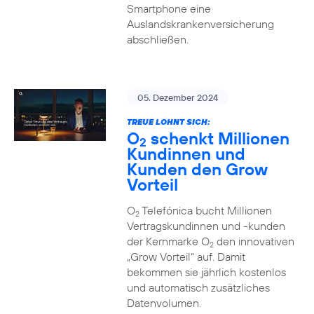
Smartphone eine
Auslandskrankenversicherung
abschließen.
05. Dezember 2024
TREUE LOHNT SICH:
O
schenkt Millionen
2
Kundinnen und
Kunden den Grow
Vorteil
O
Telefónica bucht Millionen
2
Vertragskundinnen und -kunden
der Kernmarke O
den innovativen
2
„Grow Vorteil“ auf. Damit
bekommen sie jährlich kostenlos
und automatisch zusätzliches
Datenvolumen.