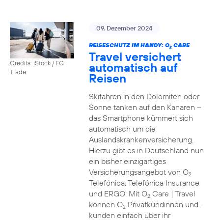
09. Dezember 2024
REISESCHUTZ IM HANDY: O
CARE
2
Travel versichert
Credits: iStock / FG
automatisch auf
Trade
Reisen
Skifahren in den Dolomiten oder
Sonne tanken auf den Kanaren –
das Smartphone kümmert sich
automatisch um die
Auslandskrankenversicherung.
Hierzu gibt es in Deutschland nun
ein bisher einzigartiges
Versicherungsangebot von O
2
Telefónica, Telefónica Insurance
und ERGO: Mit O
Care | Travel
2
können O
Privatkundinnen und -
2
kunden einfach über ihr