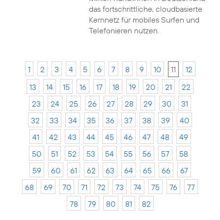
das fortschrittliche, cloudbasierte
Kernnetz für mobiles Surfen und
Telefonieren nutzen.
1
2
3
4
5
6
7
8
9
10
11
12
13
14
15
16
17
18
19
20
21
22
23
24
25
26
27
28
29
30
31
32
33
34
35
36
37
38
39
40
41
42
43
44
45
46
47
48
49
50
51
52
53
54
55
56
57
58
59
60
61
62
63
64
65
66
67
68
69
70
71
72
73
74
75
76
77
78
79
80
81
82