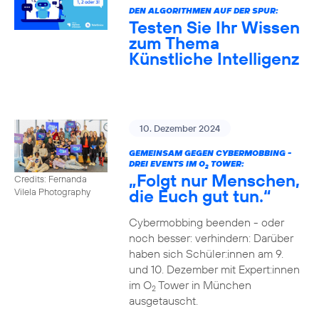
DEN ALGORITHMEN AUF DER SPUR:
Testen Sie Ihr Wissen
zum Thema
Künstliche Intelligenz
10. Dezember 2024
GEMEINSAM GEGEN CYBERMOBBING -
DREI EVENTS IM O
TOWER:
2
„Folgt nur Menschen,
Credits: Fernanda
die Euch gut tun.“
Vilela Photography
Cybermobbing beenden - oder
noch besser: verhindern: Darüber
haben sich Schüler:innen am 9.
und 10. Dezember mit Expert:innen
im O
Tower in München
2
ausgetauscht.