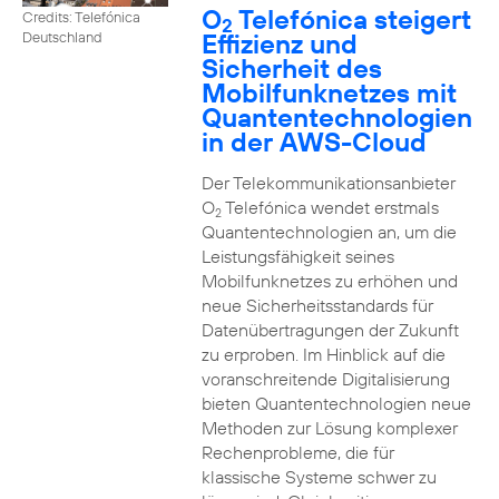
O
Telefónica steigert
Credits: Telefónica
2
Effizienz und
Deutschland
Sicherheit des
Mobilfunknetzes mit
Quantentechnologien
in der AWS-Cloud
Der Telekommunikationsanbieter
O
Telefónica wendet erstmals
2
Quantentechnologien an, um die
Leistungsfähigkeit seines
Mobilfunknetzes zu erhöhen und
neue Sicherheitsstandards für
Datenübertragungen der Zukunft
zu erproben. Im Hinblick auf die
voranschreitende Digitalisierung
bieten Quantentechnologien neue
Methoden zur Lösung komplexer
Rechenprobleme, die für
klassische Systeme schwer zu