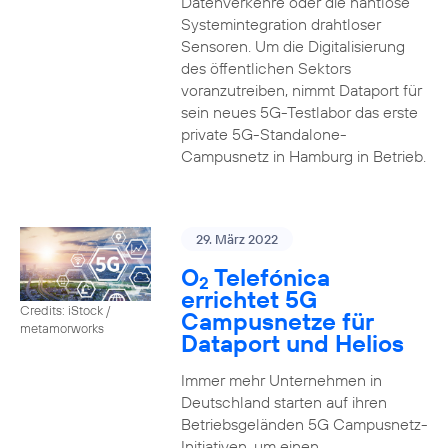
Datenverkehre oder die nahtlose
Systemintegration drahtloser
Sensoren. Um die Digitalisierung
des öffentlichen Sektors
voranzutreiben, nimmt Dataport für
sein neues 5G-Testlabor das erste
private 5G-Standalone-
Campusnetz in Hamburg in Betrieb.
29. März 2022
O
Telefónica
2
errichtet 5G
Credits: iStock /
Campusnetze für
metamorworks
Dataport und Helios
Immer mehr Unternehmen in
Deutschland starten auf ihren
Betriebsgeländen 5G Campusnetz-
Initiativen, um einen