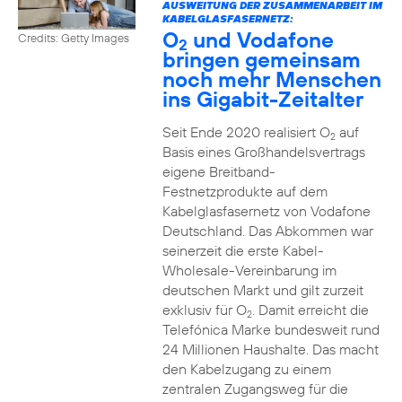
AUSWEITUNG DER ZUSAMMENARBEIT IM
KABELGLASFASERNETZ:
O
und Vodafone
Credits: Getty Images
2
bringen gemeinsam
noch mehr Menschen
ins Gigabit-Zeitalter
Seit Ende 2020 realisiert O
auf
2
Basis eines Großhandelsvertrags
eigene Breitband-
Festnetzprodukte auf dem
Kabelglasfasernetz von Vodafone
Deutschland. Das Abkommen war
seinerzeit die erste Kabel-
Wholesale-Vereinbarung im
deutschen Markt und gilt zurzeit
exklusiv für O
. Damit erreicht die
2
Telefónica Marke bundesweit rund
24 Millionen Haushalte. Das macht
den Kabelzugang zu einem
zentralen Zugangsweg für die