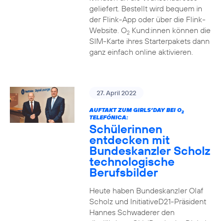
geliefert. Bestellt wird bequem in
der Flink-App oder über die Flink-
Website. O
Kund:innen können die
2
SIM-Karte ihres Starterpakets dann
ganz einfach online aktivieren.
27. April 2022
AUFTAKT ZUM GIRLS’DAY BEI O
2
TELEFÓNICA:
Schülerinnen
entdecken mit
Bundeskanzler Scholz
technologische
Berufsbilder
Heute haben Bundeskanzler Olaf
Scholz und InitiativeD21-Präsident
Hannes Schwaderer den