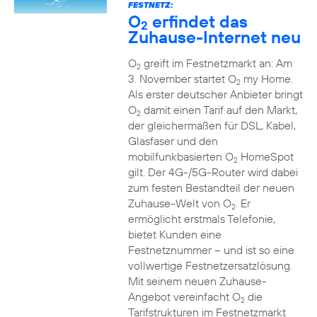
FESTNETZ:
O
erfindet das
2
Zuhause-Internet neu
O
greift im Festnetzmarkt an: Am
2
3. November startet O
my Home.
2
Als erster deutscher Anbieter bringt
O
damit einen Tarif auf den Markt,
2
der gleichermaßen für DSL, Kabel,
Glasfaser und den
mobilfunkbasierten O
HomeSpot
2
gilt. Der 4G-/5G-Router wird dabei
zum festen Bestandteil der neuen
Zuhause-Welt von O
. Er
2
ermöglicht erstmals Telefonie,
bietet Kunden eine
Festnetznummer – und ist so eine
vollwertige Festnetzersatzlösung.
Mit seinem neuen Zuhause-
Angebot vereinfacht O
die
2
Tarifstrukturen im Festnetzmarkt