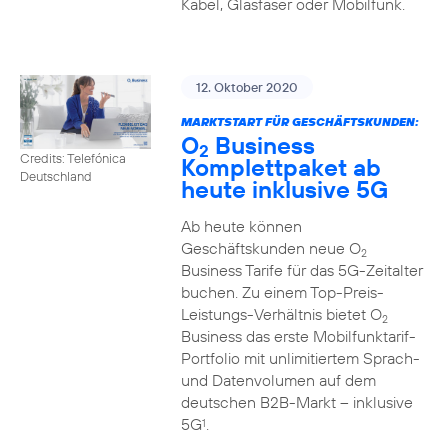
Kabel, Glasfaser oder Mobilfunk.
12. Oktober 2020
MARKTSTART FÜR GESCHÄFTSKUNDEN:
O
Business
2
Credits: Telefónica
Komplettpaket ab
Deutschland
heute inklusive 5G
Ab heute können
Geschäftskunden neue O
2
Business Tarife für das 5G-Zeitalter
buchen. Zu einem Top-Preis-
Leistungs-Verhältnis bietet O
2
Business das erste Mobilfunktarif-
Portfolio mit unlimitiertem Sprach-
und Datenvolumen auf dem
deutschen B2B-Markt – inklusive
5G
.
1