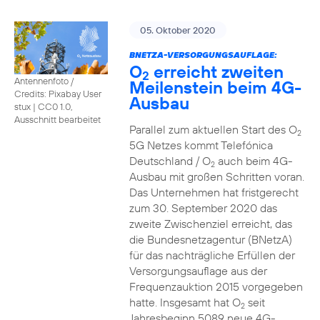
05. Oktober 2020
BNETZA-VERSORGUNGSAUFLAGE:
O
erreicht zweiten
2
Antennenfoto /
Meilenstein beim 4G-
Credits: Pixabay User
Ausbau
stux
|
CC0 1.0,
Ausschnitt bearbeitet
Parallel zum aktuellen Start des O
2
5G Netzes kommt Telefónica
Deutschland / O
auch beim 4G-
2
Ausbau mit großen Schritten voran.
Das Unternehmen hat fristgerecht
zum 30. September 2020 das
zweite Zwischenziel erreicht, das
die Bundesnetzagentur (BNetzA)
für das nachträgliche Erfüllen der
Versorgungsauflage aus der
Frequenzauktion 2015 vorgegeben
hatte. Insgesamt hat O
seit
2
Jahresbeginn 5089 neue 4G-