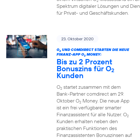
2
Spektrum digitaler Lösungen und Dien
für Privat- und Geschäftskunden.
23. Oktober 2020
O
UND COMDIRECT STARTEN DIE NEUE
2
FINANZ-APP O
MONEY:
2
Bis zu 2 Prozent
Bonuszins für O
2
Kunden
O
startet zusammen mit dem
2
Bank-Partner comdirect am 29.
Oktober O
Money. Die neue App
2
ist ein frei verfügbarer smarter
Finanzassistent für alle Nutzer. O
2
Kunden erhalten neben den
praktischen Funktionen des
Finanzassistenten Bonuszinsen auf