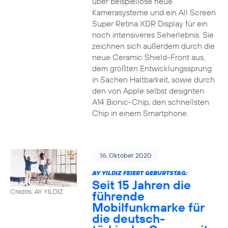
über beispiellose neue
Kamerasysteme und ein All Screen
Super Retina XDR Display für ein
noch intensiveres Seherlebnis. Sie
zeichnen sich außerdem durch die
neue Ceramic Shield-Front aus,
dem größten Entwicklungssprung
in Sachen Haltbarkeit, sowie durch
den von Apple selbst designten
A14 Bionic-Chip, den schnellsten
Chip in einem Smartphone.
16. Oktober 2020
AY YILDIZ FEIERT GEBURTSTAG:
Seit 15 Jahren die
Credits: AY YILDIZ
führende
Mobilfunkmarke für
die deutsch-