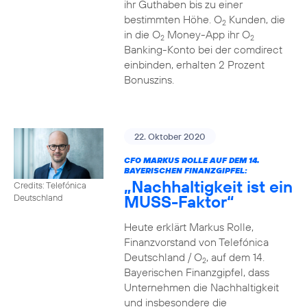
ihr Guthaben bis zu einer
bestimmten Höhe. O
Kunden, die
2
in die O
Money-App ihr O
2
2
Banking-Konto bei der comdirect
einbinden, erhalten 2 Prozent
Bonuszins.
22. Oktober 2020
CFO MARKUS ROLLE AUF DEM 14.
BAYERISCHEN FINANZGIPFEL:
„Nachhaltigkeit ist ein
Credits: Telefónica
MUSS-Faktor“
Deutschland
Heute erklärt Markus Rolle,
Finanzvorstand von Telefónica
Deutschland / O
, auf dem 14.
2
Bayerischen Finanzgipfel, dass
Unternehmen die Nachhaltigkeit
und insbesondere die