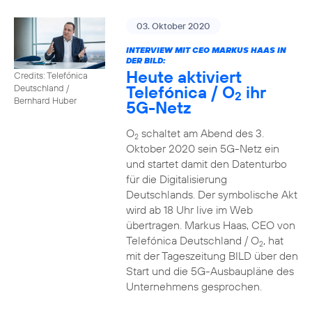
03. Oktober 2020
INTERVIEW MIT CEO MARKUS HAAS IN
DER BILD:
Heute aktiviert
Credits: Telefónica
Telefónica / O
ihr
Deutschland /
2
Bernhard Huber
5G-Netz
O
schaltet am Abend des 3.
2
Oktober 2020 sein 5G-Netz ein
und startet damit den Datenturbo
für die Digitalisierung
Deutschlands. Der symbolische Akt
wird ab 18 Uhr live im Web
übertragen. Markus Haas, CEO von
Telefónica Deutschland / O
, hat
2
mit der Tageszeitung BILD über den
Start und die 5G-Ausbaupläne des
Unternehmens gesprochen.