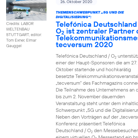
26. Oktober 2020
THEMENSCHWERPUNKT „5G UND DIE
DIGITALISIERUNG“:
Telefónica Deutschland
Credits: LABOR
O
ist zentraler Partner 
WELTENBAU
2
STUTTGART, editor:
Telekommunikationsme
Tom Exner, Elmar
tecversum 2020
Gauggel
Telefónica Deutschland / O
unterstütz
2
einer der Haupt-Sponsoren die am 27.
Oktober startende und hochkarätig
besetzte Telekommunikationsveransta
„tecversum“ des Fachmagazins connec
Die Teilnahme des Unternehmens an 
bis zum 2. November dauernden
Veranstaltung steht unter dem inhaltl
Schwerpunkt „5G und die Digitalisieru
Neben den Vorträgen auf der „tecver
Konferenz präsentiert Telefónica
Deutschland / O
den Messebesucher
2
einem virtuellen O
Messestand ein br