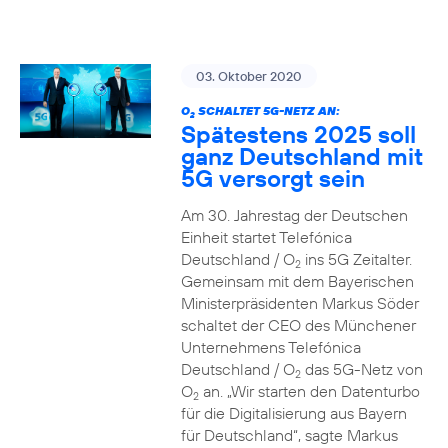
03. Oktober 2020
O
SCHALTET 5G-NETZ AN:
2
Spätestens 2025 soll
ganz Deutschland mit
5G versorgt sein
Am 30. Jahrestag der Deutschen
Einheit startet Telefónica
Deutschland / O
ins 5G Zeitalter.
2
Gemeinsam mit dem Bayerischen
Ministerpräsidenten Markus Söder
schaltet der CEO des Münchener
Unternehmens Telefónica
Deutschland / O
das 5G-Netz von
2
O
an. „Wir starten den Datenturbo
2
für die Digitalisierung aus Bayern
für Deutschland“, sagte Markus