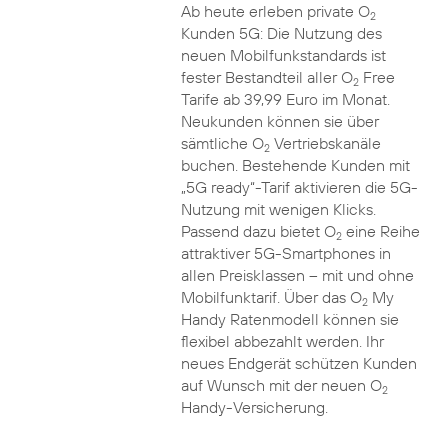
Ab heute erleben private O
2
Kunden 5G: Die Nutzung des
neuen Mobilfunkstandards ist
fester Bestandteil aller O
Free
2
Tarife ab 39,99 Euro im Monat.
Neukunden können sie über
sämtliche O
Vertriebskanäle
2
buchen. Bestehende Kunden mit
„5G ready“-Tarif aktivieren die 5G-
Nutzung mit wenigen Klicks.
Passend dazu bietet O
eine Reihe
2
attraktiver 5G-Smartphones in
allen Preisklassen – mit und ohne
Mobilfunktarif. Über das O
My
2
Handy Ratenmodell können sie
flexibel abbezahlt werden. Ihr
neues Endgerät schützen Kunden
auf Wunsch mit der neuen O
2
Handy-Versicherung.