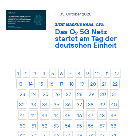
03. Oktober 2020
ZITAT MARKUS HAAS, CEO:
Das O
5G Netz
2
startet am Tag der
deutschen Einheit
1
2
3
4
5
6
7
8
9
10
11
12
13
14
15
16
17
18
19
20
21
22
23
24
25
26
27
28
29
30
31
32
33
34
35
36
37
38
39
40
41
42
43
44
45
46
47
48
49
50
51
52
53
54
55
56
57
58