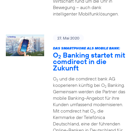
Wirtschaft rund um die Uhr in
Bewegung – auch dank
intelligenter Mobilfunklösungen.
27. Mai 2020
DAS SMARTPHONE ALS MOBILE BANK:
O
Banking startet mit
2
comdirect in die
Zukunft
O
und die comdirect bank AG
2
kooperieren künftig bei O
Banking.
2
Gemeinsam werden die Partner das
mobile Banking-Angebot für ihre
Kunden umfassend modernisieren.
Mit comdirect hat O
, die
2
Kernmarke der Telefónica
Deutschland, eine der führenden
Online-Banken in Deutschland für