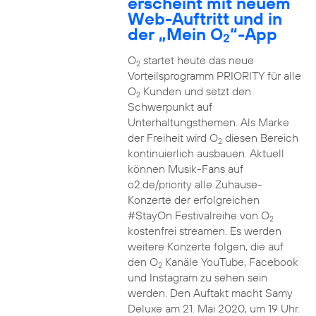
erscheint mit neuem
Web-Auftritt und in
der „Mein O
“-App
2
O
startet heute das neue
2
Vorteilsprogramm PRIORITY für alle
O
Kunden und setzt den
2
Schwerpunkt auf
Unterhaltungsthemen. Als Marke
der Freiheit wird O
diesen Bereich
2
kontinuierlich ausbauen. Aktuell
können Musik-Fans auf
o2.de/priority alle Zuhause-
Konzerte der erfolgreichen
#StayOn Festivalreihe von O
2
kostenfrei streamen. Es werden
weitere Konzerte folgen, die auf
den O
Kanäle YouTube, Facebook
2
und Instagram zu sehen sein
werden. Den Auftakt macht Samy
Deluxe am 21. Mai 2020, um 19 Uhr.