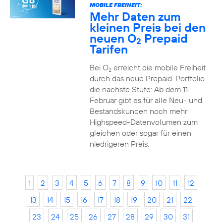
MOBILE FREIHEIT:
Mehr Daten zum
kleinen Preis bei den
neuen O
Prepaid
2
Tarifen
Bei O
erreicht die mobile Freiheit
2
durch das neue Prepaid-Portfolio
die nächste Stufe: Ab dem 11.
Februar gibt es für alle Neu- und
Bestandskunden noch mehr
Highspeed-Datenvolumen zum
gleichen oder sogar für einen
niedrigeren Preis.
1
2
3
4
5
6
7
8
9
10
11
12
13
14
15
16
17
18
19
20
21
22
23
24
25
26
27
28
29
30
31