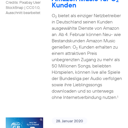
2
Credits: Pixabay User
Kunden
StockSnap
|
CC0 1.0,
Ausschnitt bearbeitet
O
bietet als einziger Netzbetreiber
2
in Deutschland seinen Kunden
ausgewählte Dienste von Amazon
an. Ab 4. Februar können Neu- wie
Bestandskunden Amazon Music
genießen: O
Kunden erhalten zu
2
einem attraktiven Preis
unbegrenzten Zugang zu mehr als
50 Millionen Songs, beliebten
Hörspielen, können live alle Spiele
der Bundesliga per Audio verfolgen
sowie ihre Lieblingssongs
downloaden und so unterwegs
ohne Internetverbindung nutzen.
1
28. Januar 2020