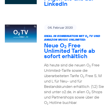
LinkedIn
04. Februar 2020
IDEAL IN KOMBINATION MIT O
TV UND
2
AMAZON MUSIC UNLIMITED:
Neue O
Free
2
Unlimited Tarife ab
sofort erhältlich
Ab heute sind die neuen O
Free
2
Unlimited-Tarife sowie die
überarbeiteten Tarife O
Free S, M
2
und L für Neu- und für
Bestandskunden erhältlich. (1,2) Sie
sind unter o2.de, in allen O
Shops
2
und Partnershops sowie über die
O
Hotline buchbar.
2