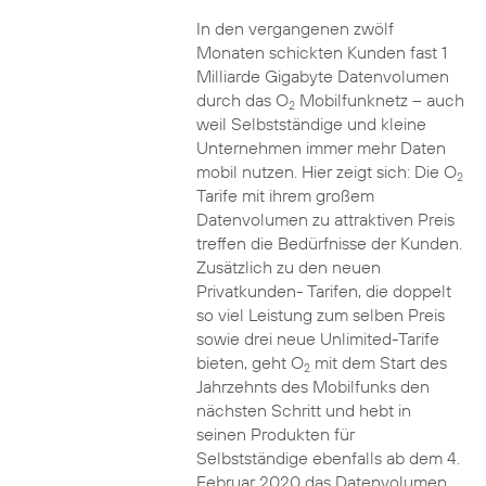
In den vergangenen zwölf
Monaten schickten Kunden fast 1
Milliarde Gigabyte Datenvolumen
durch das O
Mobilfunknetz – auch
2
weil Selbstständige und kleine
Unternehmen immer mehr Daten
mobil nutzen. Hier zeigt sich: Die O
2
Tarife mit ihrem großem
Datenvolumen zu attraktiven Preis
treffen die Bedürfnisse der Kunden.
Zusätzlich zu den neuen
Privatkunden- Tarifen, die doppelt
so viel Leistung zum selben Preis
sowie drei neue Unlimited-Tarife
bieten, geht O
mit dem Start des
2
Jahrzehnts des Mobilfunks den
nächsten Schritt und hebt in
seinen Produkten für
Selbstständige ebenfalls ab dem 4.
Februar 2020 das Datenvolumen