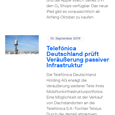
und die Apple Watch Series 5 in
den O
Shops verfügbar. Das neue
2
iPad gibt es voraussichtlich ab
Anfang Oktober zu kaufen.
10. September 2019
Telefónica
Deutschland prüft
Veräußerung passiver
Infrastruktur
Die Telefónica Deutschland
Holding AG erwägt die
Veräußerung weiterer Teile ihres
Mobilfunkinfrastrukturportfolios.
Eine Möglichkeit ist der Verkauf
von Dachstandorten an die
Telefónica S.A.-Tochter Telxius.
Durch die derzeit attraktiven