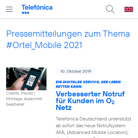
Pressemitteilungen zum Thema
#Ortel_Mobile 2021
10. Oktober 2019
EIN DIGITALER SERVICE, DER LEBEN
RETTEN KANN:
Verbesserter Notruf
Credits: Placeit
|
für Kunden im O
Montage, Ausschnitt
2
bearbeitet
Netz
Telefónica Deutschland unterstützt
ab sofort das neue Notrufsystem
AML (Advanced Mobile Location),