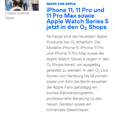
NEUES VON APPLE:
iPhone 11, 11 Pro und
Credits: Dominik
11 Pro Max sowie
Gigler
Apple Watch Series 5
jetzt in den O
Shops
2
Ab heute sind die neuesten Apple
Produkte bei O
erhältlich: Die
2
Modelle iPhone 11, iPhone 11 Pro
und iPhone 11 Pro Max sowie die
Apple Watch Series 5 liegen in den
O
Shops bereit, um ausgiebig
2
getestet zu werden. In den O
Live
2
Stores von Hamburg bis München
sowie von Köln bis Berlin erwartet
die Apple Fans ganztägig ein
buntes Rahmenprogramm,
professionelle Beratung zu den
neuen Geräten sowie ein
lohnendes Gewinnspiel.