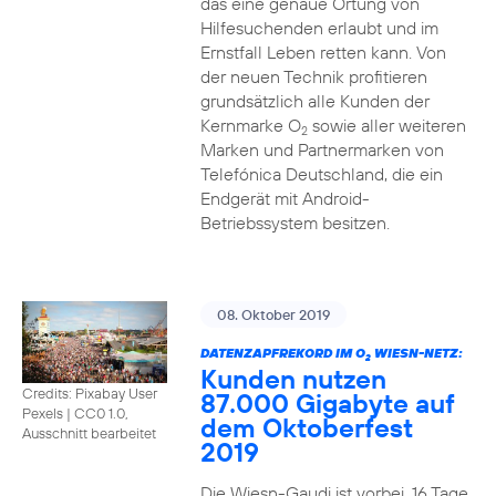
das eine genaue Ortung von
Hilfesuchenden erlaubt und im
Ernstfall Leben retten kann. Von
der neuen Technik profitieren
grundsätzlich alle Kunden der
Kernmarke O
sowie aller weiteren
2
Marken und Partnermarken von
Telefónica Deutschland, die ein
Endgerät mit Android-
Betriebssystem besitzen.
08. Oktober 2019
DATENZAPFREKORD IM O
WIESN-NETZ:
2
Kunden nutzen
Credits: Pixabay User
87.000 Gigabyte auf
Pexels
|
CC0 1.0,
dem Oktoberfest
Ausschnitt bearbeitet
2019
Die Wiesn-Gaudi ist vorbei. 16 Tage