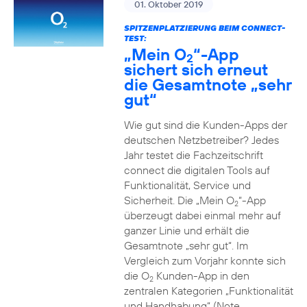
01. Oktober 2019
SPITZENPLATZIERUNG BEIM CONNECT-
TEST:
„Mein O
“-App
2
sichert sich erneut
die Gesamtnote „sehr
gut“
Wie gut sind die Kunden-Apps der
deutschen Netzbetreiber? Jedes
Jahr testet die Fachzeitschrift
connect die digitalen Tools auf
Funktionalität, Service und
Sicherheit. Die „Mein O
“-App
2
überzeugt dabei einmal mehr auf
ganzer Linie und erhält die
Gesamtnote „sehr gut“. Im
Vergleich zum Vorjahr konnte sich
die O
Kunden-App in den
2
zentralen Kategorien „Funktionalität
und Handhabung“ (Note