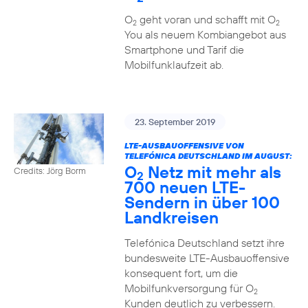
O
geht voran und schafft mit O
2
2
You als neuem Kombiangebot aus
Smartphone und Tarif die
Mobilfunklaufzeit ab.
23. September 2019
LTE-AUSBAUOFFENSIVE VON
TELEFÓNICA DEUTSCHLAND IM AUGUST:
O
Netz mit mehr als
Credits: Jörg Borm
2
700 neuen LTE-
Sendern in über 100
Landkreisen
Telefónica Deutschland setzt ihre
bundesweite LTE-Ausbauoffensive
konsequent fort, um die
Mobilfunkversorgung für O
2
Kunden deutlich zu verbessern.