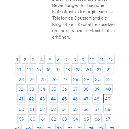
Bewertungen für bauliche
Netzinfrastruktur ergibt sich für
Telefónica Deutschland die
Möglichkeit, Kapital freizusetzen,
um ihre finanzielle Flexibilität zu
erhöhen.
1
2
3
4
5
6
7
8
9
10
11
12
13
14
15
16
17
18
19
20
21
22
23
24
25
26
27
28
29
30
31
32
33
34
35
36
37
38
39
40
41
42
43
44
45
46
47
48
49
50
51
52
53
54
55
56
57
58
59
60
61
62
63
64
65
66
67
68
69
70
71
72
73
74
75
76
77