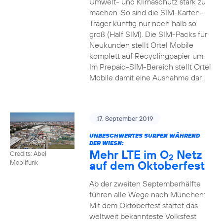
Umwelt- und Klimaschutz stark zu
machen. So sind die SIM-Karten-
Träger künftig nur noch halb so
groß (Half SIM). Die SIM-Packs für
Neukunden stellt Ortel Mobile
komplett auf Recyclingpapier um.
Im Prepaid-SIM-Bereich stellt Ortel
Mobile damit eine Ausnahme dar.
17. September 2019
UNBESCHWERTES SURFEN WÄHREND
DER WIESN:
Mehr LTE im O
Netz
Credits: Abel
2
auf dem Oktoberfest
Mobilfunk
Ab der zweiten Septemberhälfte
führen alle Wege nach München:
Mit dem Oktoberfest startet das
weltweit bekannteste Volksfest