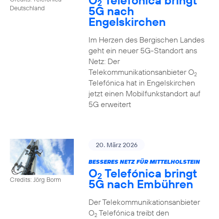
O
Telefónica bringt
2
5G nach
Deutschland
Engelskirchen
Im Herzen des Bergischen Landes
geht ein neuer 5G-Standort ans
Netz: Der
Telekommunikationsanbieter O
2
Telefónica hat in Engelskirchen
jetzt einen Mobilfunkstandort auf
5G erweitert
20. März 2026
BESSERES NETZ FÜR MITTELHOLSTEIN
O
Telefónica bringt
2
Credits: Jörg Borm
5G nach Embühren
Der Telekommunikationsanbieter
O
Telefónica treibt den
2