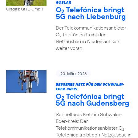
GOSLAR
O
Telefónica bringt
Credits: GfTD GmbH
2
5G nach Liebenburg
Der Telekommunikationsanbieter
O
Telefónica treibt den
2
Netzausbau in Niedersachsen
weiter voran
20. März 2026
BESSERES NETZ FÜR DEN SCHWALM-
EDER-KREIS
O
Telefónica bringt
2
5G nach Gudensberg
Schnelleres Netz im Schwalm-
Eder-Kreis: Der
Telekommunikationsanbieter O
2
Telefónica treibt den Netzausbau in