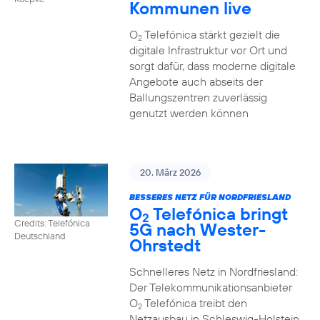
Kommunen live
O
Telefónica stärkt gezielt die
2
digitale Infrastruktur vor Ort und
sorgt dafür, dass moderne digitale
Angebote auch abseits der
Ballungszentren zuverlässig
genutzt werden können
20. März 2026
BESSERES NETZ FÜR NORDFRIESLAND
O
Telefónica bringt
2
Credits: Telefónica
5G nach Wester-
Deutschland
Ohrstedt
Schnelleres Netz in Nordfriesland:
Der Telekommunikationsanbieter
O
Telefónica treibt den
2
Netzausbau in Schleswig-Holstein