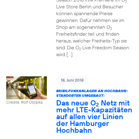
2
Live Store Berlin und Besucher
können spannende Preise
gewinnen. Dafür nehmen sie im
Shop am sogenannten O
2
Freiheitsfinder teil und finden
heraus, welcher Freiheits-Typ sie
sind. Die O
Live Freedom Season
2
wird […]
18. Juni 2018
MOBILFUNKANLAGEN AN HOCHBAHN-
STANDORTEN UMGEBAUT:
Das neue O
Netz mit
Credits: Rolf Otzipka
2
mehr LTE-Kapazitäten
auf allen vier Linien
der Hamburger
Hochbahn