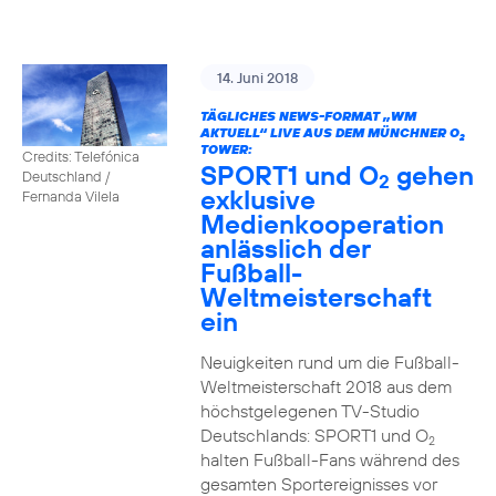
14. Juni 2018
TÄGLICHES NEWS-FORMAT „WM
AKTUELL“ LIVE AUS DEM MÜNCHNER O
2
TOWER:
Credits: Telefónica
SPORT1 und O
gehen
Deutschland /
2
exklusive
Fernanda Vilela
Medienkooperation
anlässlich der
Fußball-
Weltmeisterschaft
ein
Neuigkeiten rund um die Fußball-
Weltmeisterschaft 2018 aus dem
höchstgelegenen TV-Studio
Deutschlands: SPORT1 und O
2
halten Fußball-Fans während des
gesamten Sportereignisses vor