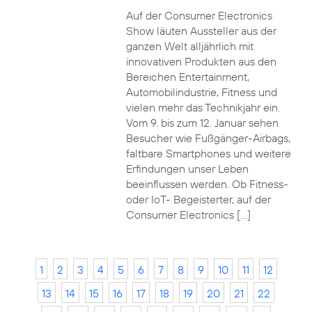
Auf der Consumer Electronics
Show läuten Aussteller aus der
ganzen Welt alljährlich mit
innovativen Produkten aus den
Bereichen Entertainment,
Automobilindustrie, Fitness und
vielen mehr das Technikjahr ein.
Vom 9. bis zum 12. Januar sehen
Besucher wie Fußgänger-Airbags,
faltbare Smartphones und weitere
Erfindungen unser Leben
beeinflussen werden. Ob Fitness-
oder IoT- Begeisterter, auf der
Consumer Electronics […]
1
2
3
4
5
6
7
8
9
10
11
12
13
14
15
16
17
18
19
20
21
22