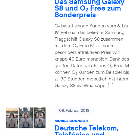
Das Samsung Galaxy
S8 und O
Free zum
2
Sonderpreis
O
bietet seinen Kunden vom 6. bis
2
19. Februar das beliebte Samsung
Flaggschiff Galaxy S8 zusammen
mit dem O
Free M zu einem
2
besonders attraktiven Preis von
knapp 40 Euro monatlich. Dank des
großen Datenpakets des O
Free M
2
können O
Kunden zum Beispiel bis
2
zu 30 Stunden monatlich mit ihrem
Galaxy S8 via WhatsApp, […]
08. Februar 2018
MOBILE CONNECT:
Deutsche Telekom,
Telefónica und