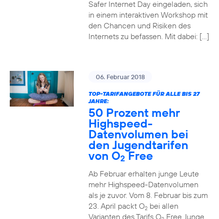
Safer Internet Day eingeladen, sich
in einem interaktiven Workshop mit
den Chancen und Risiken des
Internets zu befassen. Mit dabei: […]
06. Februar 2018
TOP-TARIFANGEBOTE FÜR ALLE BIS 27
JAHRE:
50 Prozent mehr
Highspeed-
Datenvolumen bei
den Jugendtarifen
von O
Free
2
Ab Februar erhalten junge Leute
mehr Highspeed-Datenvolumen
als je zuvor. Vom 8. Februar bis zum
23. April packt O
bei allen
2
Varianten des Tarifs O
Free Junge