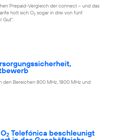
ichen Prepaid-Vergleich der connect – und das
rife holt sich O
sogar in drei von fünf
2
r Gut“.
rsorgungssicherheit,
ttbewerb
 in den Bereichen 800 MHz, 1800 MHz und
 O
Telefónica beschleunigt
2
rt in das Geschäftsjahr