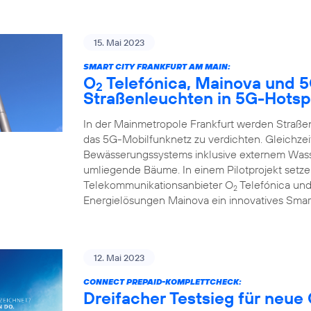
15. Mai 2023
SMART CITY FRANKFURT AM MAIN:
O
Telefónica, Mainova und 
2
Straßenleuchten in 5G-Hotsp
In der Mainmetropole Frankfurt werden Straß
das 5G-Mobilfunknetz zu verdichten. Gleichzeit
Bewässerungssystems inklusive externem Wasse
umliegende Bäume. In einem Pilotprojekt set
Telekommunikationsanbieter O
Telefónica und
2
Energielösungen Mainova ein innovatives Smar
12. Mai 2023
CONNECT PREPAID-KOMPLETTCHECK:
Dreifacher Testsieg für neue