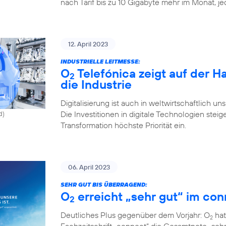
nach Tarif bis zu 10 Gigabyte mehr im Monat, j
12. April 2023
INDUSTRIELLE LEITMESSE:
O
Telefónica zeigt auf der 
2
die Industrie
Digitalisierung ist auch in weltwirtschaftlich u
Die Investitionen in digitale Technologien st
d)
Transformation höchste Priorität ein.
06. April 2023
SEHR GUT BIS ÜBERRAGEND:
O
erreicht „sehr gut“ im con
2
Deutliches Plus gegenüber dem Vorjahr: O
hat
2