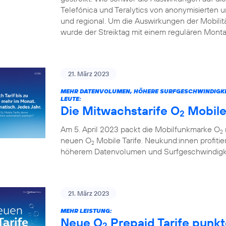
Telefónica und Teralytics von anonymisierten
und regional. Um die Auswirkungen der Mobilitä
wurde der Streiktag mit einem regulären Monta
21. März 2023
MEHR DATENVOLUMEN, HÖHERE SURFGESCHWINDIGKEITE
LEUTE:
Die Mitwachstarife O
Mobile
2
Am 5. April 2023 packt die Mobilfunkmarke O
2
neuen O
Mobile Tarife. Neukund:innen profitie
2
höherem Datenvolumen und Surfgeschwindigkei
21. März 2023
MEHR LEISTUNG:
Neue O
Prepaid Tarife punk
2