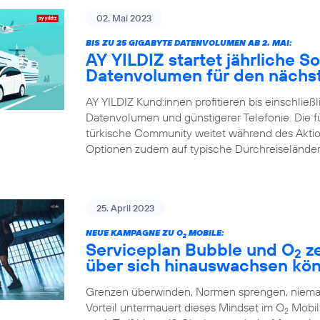
02. Mai 2023
BIS ZU 25 GIGABYTE DATENVOLUMEN AB 2. MAI:
AY YILDIZ startet jährliche 
Datenvolumen für den nächst
AY YILDIZ Kund:innen profitieren bis einschließ
Datenvolumen und günstigerer Telefonie. Die 
türkische Community weitet während des Aktions
Optionen zudem auf typische Durchreiseländer
25. April 2023
NEUE KAMPAGNE ZU O
MOBILE:
2
Serviceplan Bubble und O
ze
2
über sich hinauswachsen kö
Grenzen überwinden, Normen sprengen, niemals
Vorteil untermauert dieses Mindset im O
Mobilf
2