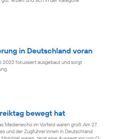
gut“ erzielt und sich in der Kategorie
ierung in Deutschland voran
l 2023 fokussiert ausgebaut und sorgt
ung.
eiktag bewegt hat
das Medienecho im Vorfeld waren groß: Am 27.
tes und der Zugführer:innen in Deutschland
 Mobilität waren, zeigt eine Auswertung von O