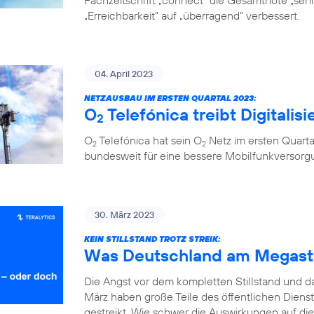
Fachzeitschrift „connect“ die Gesamtnote „sehr 
„Erreichbarkeit“ auf „überragend“ verbessert.
04. April 2023
NETZAUSBAU IM ERSTEN QUARTAL 2023:
O
Telefónica treibt Digitalis
2
O
Telefónica hat sein O
Netz im ersten Quarta
2
2
bundesweit für eine bessere Mobilfunkversorg
30. März 2023
KEIN STILLSTAND TROTZ STREIK:
Was Deutschland am Megastr
Die Angst vor dem kompletten Stillstand und 
März haben große Teile des öffentlichen Diens
gestreikt. Wie schwer die Auswirkungen auf die