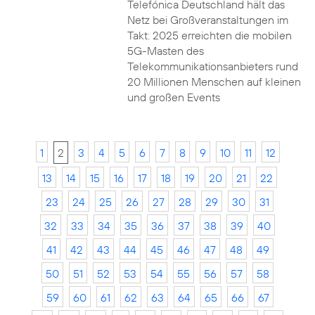
Telefónica Deutschland hält das
Netz bei Großveranstaltungen im
Takt: 2025 erreichten die mobilen
5G-Masten des
Telekommunikationsanbieters rund
20 Millionen Menschen auf kleinen
und großen Events
1
2
3
4
5
6
7
8
9
10
11
12
13
14
15
16
17
18
19
20
21
22
23
24
25
26
27
28
29
30
31
32
33
34
35
36
37
38
39
40
41
42
43
44
45
46
47
48
49
50
51
52
53
54
55
56
57
58
59
60
61
62
63
64
65
66
67