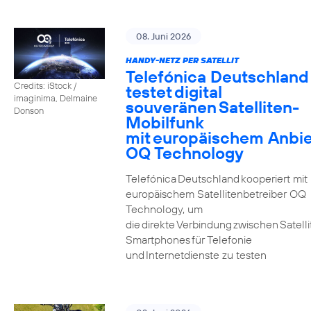
08. Juni 2026
HANDY-NETZ PER SATELLIT
Telefónica Deutschland
Credits: iStock /
testet digital
imaginima, Delmaine
souveränen Satelliten-
Donson
Mobilfunk
mit europäischem Anbie
OQ Technology
Telefónica Deutschland kooperiert mit
europäischem Satellitenbetreiber OQ
Technology, um
die direkte Verbindung zwischen Satell
Smartphones für Telefonie
und Internetdienste zu testen