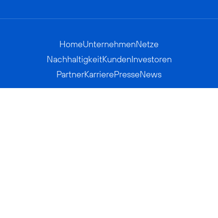
Home
Unternehmen
Netze
Nachhaltigkeit
Kunden
Investoren
Partner
Karriere
Presse
News
Privatkunden
Geschäftskunden
Worldwide
BASECAMP
AGB
Kontakt
ElektroG / BattG
Datenschutz
Hinweisgeberverfahren
Jugendschutz
Barrierefreiheit
Impressum