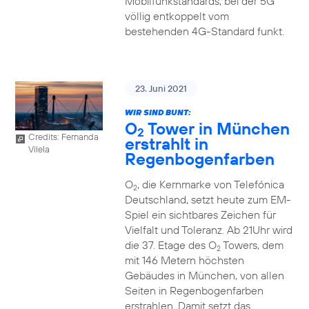
Mobilfunkstandards, bei der 5G
völlig entkoppelt vom
bestehenden 4G-Standard funkt.
23. Juni 2021
WIR SIND BUNT:
O
Tower in München
2
Credits: Fernanda
erstrahlt in
Vilela
Regenbogenfarben
O
, die Kernmarke von Telefónica
2
Deutschland, setzt heute zum EM-
Spiel ein sichtbares Zeichen für
Vielfalt und Toleranz. Ab 21Uhr wird
die 37. Etage des O
Towers, dem
2
mit 146 Metern höchsten
Gebäudes in München, von allen
Seiten in Regenbogenfarben
erstrahlen. Damit setzt das