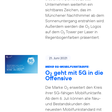
Unternehmen weiterhin ein
sichtbares Zeichen, das im
Münchener Nachthimmel ab dem
Sonnenuntergang erstrahlen wird.
Außerdem werden die O
Logos
2
auf dem O
Tower per Laser in
2
Regenbogenfarben präsentiert.
21. Juni 2021
MEHR 5G-MOBILFUNKTARIFE:
O
geht mit 5G in die
2
Offensive
Die Marke O
erweitert den Kreis
2
ihrer 5G-fähigen Mobilfunktarife.
Ab dem 6. Juli können alle Neu-
und Bestandskunden den
neuesten Mobilfunkstandard mit