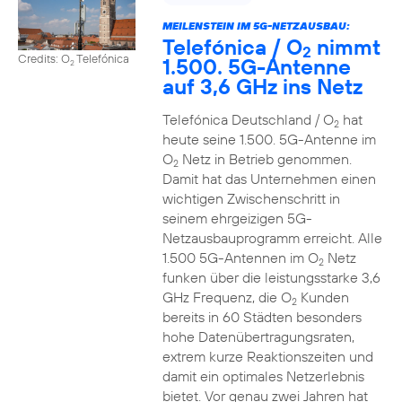
MEILENSTEIN IM 5G-NETZAUSBAU:
Telefónica / O
nimmt
2
Credits: O
Telefónica
1.500. 5G-Antenne
2
auf 3,6 GHz ins Netz
Telefónica Deutschland / O
hat
2
heute seine 1.500. 5G-Antenne im
O
Netz in Betrieb genommen.
2
Damit hat das Unternehmen einen
wichtigen Zwischenschritt in
seinem ehrgeizigen 5G-
Netzausbauprogramm erreicht. Alle
1.500 5G-Antennen im O
Netz
2
funken über die leistungsstarke 3,6
GHz Frequenz, die O
Kunden
2
bereits in 60 Städten besonders
hohe Datenübertragungsraten,
extrem kurze Reaktionszeiten und
damit ein optimales Netzerlebnis
bietet. Vor genau zwei Jahren hat