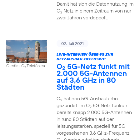
Damit hat sich die Datennutzung im
O
Netz in einem Zeitraum von nur
2
zwei Jahren verdoppelt.
02. Juli 2021
LIVE-INTERVIEW ÜBER 5G ZUR
NETZAUSBAU-OFFENSIVE:
O
5G-Netz funkt mit
Credits: O
Telefónica
2
2
2.000 5G-Antennen
auf 3,6 GHz in 80
Städten
O
hat den 5G-Ausbauturbo
2
gezündet: Im O
5G Netz funken
2
bereits knapp 2.000 5G-Antennen
in rund 80 Städten auf der
leistungsstarken, speziell für 5G
vorgesehenen 3,6 GHz-Frequenz.
O
Kunden erhalten dadurch