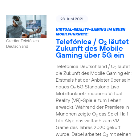
28. Juni 2021
VIRTUAL-REALITY-GAMING IM NEUEN
MOBILFUNKNETZ:
Telefónica / O
läutet
Credits: Telefónica
2
Zukunft des Mobile
Deutschland
Gaming über 5G ein
Telefónica Deutschland / O
läutet
2
die Zukunft des Mobile Gaming ein:
Erstmals hat der Anbieter über sein
neues O
5G Standalone Live-
2
Mobilfunknetz moderne Virtual
Reality (VR)-Spiele zum Leben
erweckt. Während der Premiere in
München zeigte O
das Spiel Half
2
Life Alyx, das vielfach zum VR-
Game des Jahres 2020 gekürt
wurde. Dabei arbeitet O
mit seinen
2