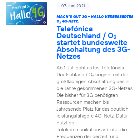
07. Juni 2021
MACH’S GUT 3G – HALLO VERBESSERTES
O
4G-NETZ:
2
Telefónica
Deutschland / O
2
startet bundesweite
Abschaltung des 3G-
Netzes
Ab 1. Juli geht es los: Telefónica
Deutschland / O
beginnt mit der
2
großflächigen Abschaltung des in
die Jahre gekommenen 3G-Netzes.
Die bisher für 3G benötigten
Ressourcen machen bis
Jahresende Platz für das deutlich
leistungsfähigere 4G-Netz. Dafür
nutzt der
Telekommunikationsanbieter die
Frequenzen der derzeit rund