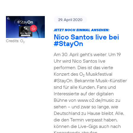
29. April 2020
JETZT NOCH EINMAL ANSEHEN:
Nico Santos live bei
Credits: O
#StayOn
2
Am 30. April geht’s weiter: Um 19
Uhr wird Nico Santos live
performen. Dies ist das vierte
Konzert des O
Musikfestival
2
#StayOn. Bekannte Musik-Künstler
sind für alle Kunden, Fans und
Interessierte auf der digitalen
Bühne von www.o2.de/music zu
sehen – und zwar so lange, wie
Deutschland zu Hause bleibt. Alle,
die den Termin verpasst haben,
können die Live-Gigs auch nach
Konzertende abrufen.