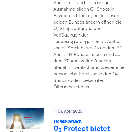
Shops für Kunden – einzige
Ausnahme bilden O
Shops in
2
Bayern und Thüringen. In diesen
beiden Bundesländern öffnen die
O
Shops aufgrund der
2
Verfügungen der
Landesregierungen eine Woche
später. Somit bietet O
ab dem 20.
2
April in 14 Bundesländern und ab
dem 27. April vollumfänglich
überall in Deutschland wieder eine
persönliche Beratung in den O
2
Shops zu den bekannten
Öffnungszeiten an.
09. April 2020
SICHER ONLINE:
O
Protect bietet
2
Credits: O