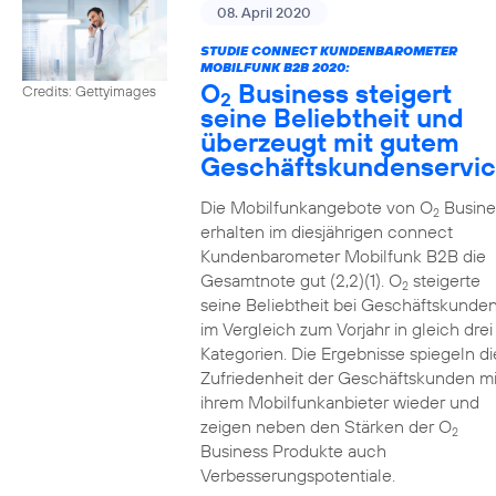
08. April 2020
STUDIE CONNECT KUNDENBAROMETER
MOBILFUNK B2B 2020:
O
Business steigert
Credits: Gettyimages
2
seine Beliebtheit und
überzeugt mit gutem
Geschäftskundenservi
Die Mobilfunkangebote von O
Busine
2
erhalten im diesjährigen connect
Kundenbarometer Mobilfunk B2B die
Gesamtnote gut (2,2)(1). O
steigerte
2
seine Beliebtheit bei Geschäftskunde
im Vergleich zum Vorjahr in gleich drei
Kategorien. Die Ergebnisse spiegeln di
Zufriedenheit der Geschäftskunden mi
ihrem Mobilfunkanbieter wieder und
zeigen neben den Stärken der O
2
Business Produkte auch
Verbesserungspotentiale.