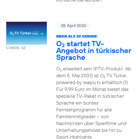
28. April 2020
MEHR ALS 30 SENDER:
O
startet TV-
2
Credits: o2
Angebot in türkischer
Sprache
O
erweitert sein IPTV-Produkt: Ab
2
dem 5. Mai 2020 ist O
TV Türkei
2
powered by waipu.tv erhältlich.(1)
Für 9,99 Euro im Monat bietet das
spezielle TV-Paket in türkischer
Sprache ein buntes
Fernsehprogramm für alle
Familienmitglieder – von
Nachrichten über Spielfilme und
Unterhaltungsshows bis hin zu
Sport-Highlights.