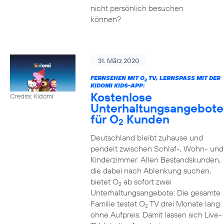
nicht persönlich besuchen
können?
31. März 2020
FERNSEHEN MIT O
TV, LERNSPASS MIT DER K
2
IDOMI KIDS-APP:
Kostenlose
Credits: Kidomi
Unterhaltungsangebote
für O
Kunden
2
Deutschland bleibt zuhause und
pendelt zwischen Schlaf-, Wohn- und
Kinderzimmer. Allen Bestandskunden,
die dabei nach Ablenkung suchen,
bietet O
ab sofort zwei
2
Unterhaltungsangebote: Die gesamte
Familie testet O
TV drei Monate lang
2
ohne Aufpreis: Damit lassen sich Live-