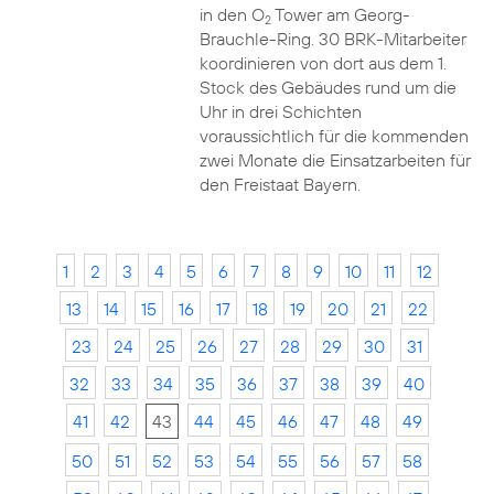
in den O
Tower am Georg-
2
Brauchle-Ring. 30 BRK-Mitarbeiter
koordinieren von dort aus dem 1.
Stock des Gebäudes rund um die
Uhr in drei Schichten
voraussichtlich für die kommenden
zwei Monate die Einsatzarbeiten für
den Freistaat Bayern.
1
2
3
4
5
6
7
8
9
10
11
12
13
14
15
16
17
18
19
20
21
22
23
24
25
26
27
28
29
30
31
32
33
34
35
36
37
38
39
40
41
42
43
44
45
46
47
48
49
50
51
52
53
54
55
56
57
58