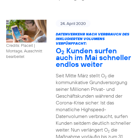
24. April 2020
DATENVERKEHR NACH VERBRAUCH DES
INKLUDIERTEN VOLUMENS
VERFÜNFFACHT:
Credits: Placeit
|
O
Kunden surfen
Montage, Ausschnitt
2
auch im Mai schneller
bearbeitet
endlos weiter
Seit Mitte März stellt O
die
2
kommunikative Grundversorgung
seiner Millionen Privat- und
Geschäftskunden während der
Corona-Krise sicher: Ist das
monatliche Highspeed-
Datenvolumen verbraucht, surfen
Kunden seitdem deutlich schneller
weiter. Nun verlängert O
die
2
Maßnahme vorläufig bis zum 31.