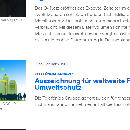
Das O
Netz eröffnet das Exabyte-Zeitalter im
2
zwölf Monaten schickten Kunden fast 1 Millia
Mobilfunknetz. Das entspricht rund einem Exab
akasih0
|
CC0
verbraucht. Mit diesem Datenvolumen könnte m
Musik streamen. Im Wettbewerbsvergleich ist 
es um die mobile Datennutzung in Deutschland
22. Januar 2020
TELEFÓNICA GRUPPE:
Auszeichnung für weltweite F
Umweltschutz
Die Telefónica Gruppe gehört zu den führende
multinationale Unternehmen erhält die Bestnote
|
CC0 1.0,
et