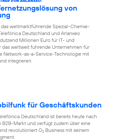
TNER VON ARLANXEO:
Vernetzungslösung von
rung
ft das weltmarktführende Spezial-Chemie-
Telefónica Deutschland und Arlanxeo
dutzend Millionen Euro für IT- und
für das weltweit führende Unternehmen für
te Network-as-a-Service-Technologie mit
und integrieren.
obilfunk für Geschäftskunden
efónica Deutschland ist bereits heute nach
 B2B-Markt und verfügt zudem über eine
nd revolutioniert O
Business mit seinem
2
egment.