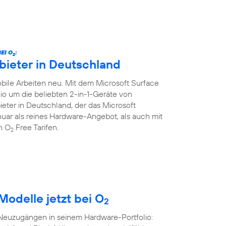
EI O
:
2
bieter in Deutschland
ile Arbeiten neu. Mit dem Microsoft Surface
lio um die beliebten 2-in-1-Geräte von
ieter in Deutschland, der das Microsoft
Januar als reines Hardware-Angebot, als auch mit
en O
Free Tarifen.
2
Modelle jetzt bei O
2
 Neuzugängen in seinem Hardware-Portfolio: