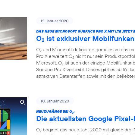
13. Januar 2020
DAS NEUE MICROSOFT SURFACE PRO X MIT LTE JETZT B
O
ist exklusiver Mobilfunkan
2
O
und Microsoft definieren gemeinsam das mob
2
Pro X erweitert O
nicht nur sein Produktportfo
2
Microsoft. O
ist auch der einzige Mobilfunkanb
2
Surface Pro X vertreibt. Dieses gibt es ab 16. 
attraktiven Datentarifen sowie mit den beliebt
10. Januar 2020
NEUZUGÄNGE BEI O
:
2
Die aktuellsten Google Pixel-
O
beginnt das neue Jahr 2020 mit gleich drei
2