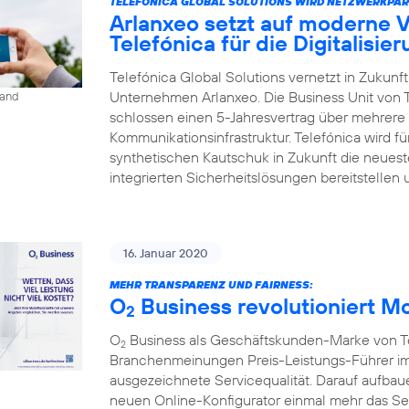
TELEFÓNICA GLOBAL SOLUTIONS WIRD NETZWERKPAR
Arlanxeo setzt auf moderne 
Telefónica für die Digitalisie
Telefónica Global Solutions vernetzt in Zukun
Unternehmen Arlanxeo. Die Business Unit von 
land
schlossen einen 5-Jahresvertrag über mehrere 
Kommunikationsinfrastruktur. Telefónica wird 
synthetischen Kautschuk in Zukunft die neues
integrierten Sicherheitslösungen bereitstellen 
16. Januar 2020
MEHR TRANSPARENZ UND FAIRNESS:
O
Business revolutioniert M
2
O
Business als Geschäftskunden-Marke von Tel
2
Branchenmeinungen Preis-Leistungs-Führer im
ausgezeichnete Servicequalität. Darauf aufbaue
neuen Online-Konfigurator einmal mehr das S