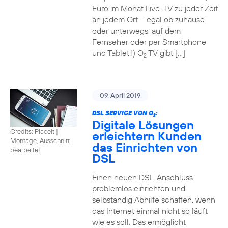
Euro im Monat Live-TV zu jeder Zeit
an jedem Ort – egal ob zuhause
oder unterwegs, auf dem
Fernseher oder per Smartphone
und Tablet.1) O
TV gibt […]
2
09. April 2019
DSL SERVICE VON O
:
2
Digitale Lösungen
Credits: Placeit
|
erleichtern Kunden
Montage, Ausschnitt
das Einrichten von
bearbeitet
DSL
Einen neuen DSL-Anschluss
problemlos einrichten und
selbständig Abhilfe schaffen, wenn
das Internet einmal nicht so läuft
wie es soll: Das ermöglicht