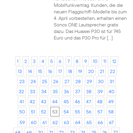
Mobilfunkvertrag. Kunden, die die
neuen Flaggschiff-Modelle bis zum
4. April vorbestellen, erhalten einen
Sonos ONE Lautsprecher gratis
dazu. Das Huawei P30 ist für 745
Euro und das P30 Pro für […]
1
2
3
4
5
6
7
8
9
10
11
12
13
14
15
16
17
18
19
20
21
22
23
24
25
26
27
28
29
30
31
32
33
34
35
36
37
38
39
40
41
42
43
44
45
46
47
48
49
50
51
52
53
54
55
56
57
58
59
60
61
62
63
64
65
66
67
68
69
70
71
72
73
74
75
76
77