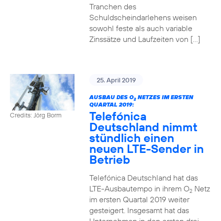
Tranchen des
Schuldscheindarlehens weisen
sowohl feste als auch variable
Zinssätze und Laufzeiten von […]
25. April 2019
AUSBAU DES O
NETZES IM ERSTEN
2
QUARTAL 2019:
Telefónica
Credits: Jörg Borm
Deutschland nimmt
stündlich einen
neuen LTE-Sender in
Betrieb
Telefónica Deutschland hat das
LTE-Ausbautempo in ihrem O
Netz
2
im ersten Quartal 2019 weiter
gesteigert. Insgesamt hat das