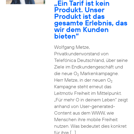
„Ein Tarif ist kein
Produkt. Unser
Produkt ist das
gesamte Erlebnis, das
wir dem Kunden
bieten“
Wolfgang Metze,
Privatkundenvorstand von
Telefónica Deutschland, über seine
Ziele im Endkundengeschäft und
die neue O
Markenkampagne.
2
Herr Metze, in der neuen O
2
Kampagne steht erneut das
Leitmotiv Freiheit im Mittelpunkt.
„Für mehr O in deinem Leben“ zeigt
anhand von User-generated-
Content aus dem WWW, wie
Menschen ihre mobile Freiheit
nutzen. Was bedeutet dies konkret
für ihre […]