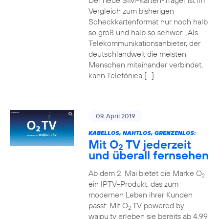
Der neue SIM-Karten-Träger ist im
Vergleich zum bisherigen
Scheckkartenformat nur noch halb
so groß und halb so schwer. „Als
Telekommunikationsanbieter, der
deutschlandweit die meisten
Menschen miteinander verbindet,
kann Telefónica […]
09. April 2019
KABELLOS, NAHTLOS, GRENZENLOS:
Mit O
TV jederzeit
2
und überall fernsehen
Ab dem 2. Mai bietet die Marke O
2
ein IPTV-Produkt, das zum
modernen Leben ihrer Kunden
passt: Mit O
TV powered by
2
waipu.tv erleben sie bereits ab 4,99