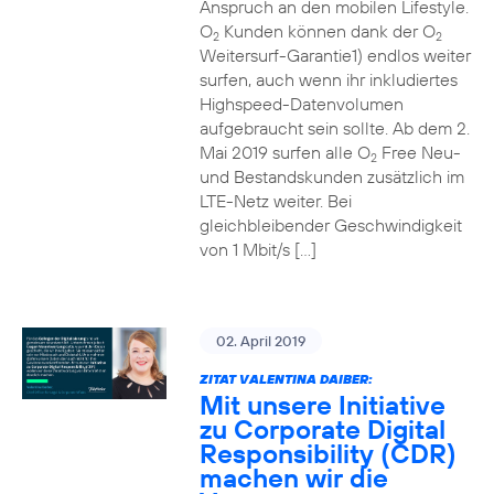
Anspruch an den mobilen Lifestyle.
O
Kunden können dank der O
2
2
Weitersurf-Garantie1) endlos weiter
surfen, auch wenn ihr inkludiertes
Highspeed-Datenvolumen
aufgebraucht sein sollte. Ab dem 2.
Mai 2019 surfen alle O
Free Neu-
2
und Bestandskunden zusätzlich im
LTE-Netz weiter. Bei
gleichbleibender Geschwindigkeit
von 1 Mbit/s […]
02. April 2019
ZITAT VALENTINA DAIBER:
Mit unsere Initiative
zu Corporate Digital
Responsibility (CDR)
machen wir die