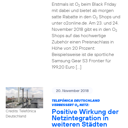
Erstmals ist O
beim Black Friday
2
mit dabei und bietet ab morgen
satte Rabatte in den O
Shops und
2
unter o2online.de. Am 23. und 24.
November 2018 gibt es in den O
2
Shops auf das hochwertige
Zubehör einen Preisnachlass in
Höhe von 20 Prozent:
Beispielsweise ist die sportliche
Samsung Gear S3 Frontier für
199,20 Euro […]
20. November 2018
TELEFÓNICA DEUTSCHLAND
VERBESSERT O
NETZ:
2
Positive Wirkung der
Credits: Telefónica
Netzintegration in
Deutschland
weiteren Städten