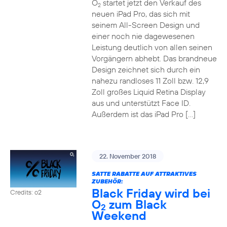
O
startet jetzt den Verkauf des
2
neuen iPad Pro, das sich mit
seinem All-Screen Design und
einer noch nie dagewesenen
Leistung deutlich von allen seinen
Vorgängern abhebt. Das brandneue
Design zeichnet sich durch ein
nahezu randloses 11 Zoll bzw. 12,9
Zoll großes Liquid Retina Display
aus und unterstützt Face ID.
Außerdem ist das iPad Pro […]
22. November 2018
SATTE RABATTE AUF ATTRAKTIVES
ZUBEHÖR:
Black Friday wird bei
Credits: o2
O
zum Black
2
Weekend