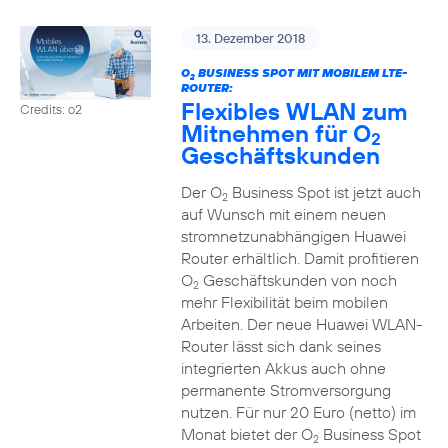
13. Dezember 2018
O
BUSINESS SPOT MIT MOBILEM LTE-
2
ROUTER:
Flexibles WLAN zum
Credits: o2
Mitnehmen für O
2
Geschäftskunden
Der O
Business Spot ist jetzt auch
2
auf Wunsch mit einem neuen
stromnetzunabhängigen Huawei
Router erhältlich. Damit profitieren
O
Geschäftskunden von noch
2
mehr Flexibilität beim mobilen
Arbeiten. Der neue Huawei WLAN-
Router lässt sich dank seines
integrierten Akkus auch ohne
permanente Stromversorgung
nutzen. Für nur 20 Euro (netto) im
Monat bietet der O
Business Spot
2