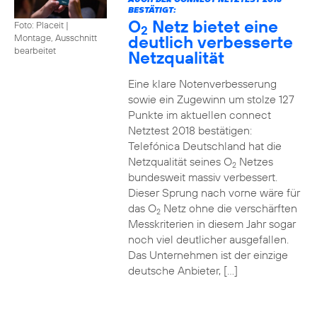
BESTÄTIGT:
O
Netz bietet eine
Foto: Placeit
|
2
deutlich verbesserte
Montage, Ausschnitt
bearbeitet
Netzqualität
Eine klare Notenverbesserung
sowie ein Zugewinn um stolze 127
Punkte im aktuellen connect
Netztest 2018 bestätigen:
Telefónica Deutschland hat die
Netzqualität seines O
Netzes
2
bundesweit massiv verbessert.
Dieser Sprung nach vorne wäre für
das O
Netz ohne die verschärften
2
Messkriterien in diesem Jahr sogar
noch viel deutlicher ausgefallen.
Das Unternehmen ist der einzige
deutsche Anbieter, […]