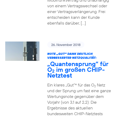
Mobilfunkvertrag und unabhängig
von einem Vertragswechsel oder
einer Vertragsverlängerung. Frei
entscheiden kann der Kunde
ebenfalls darüber, […]
26. November 2018
NOTE „GUT“ DANK DEUTLICH
VERBESSERTER NETZQUALITÄT:
„Quantensprung“ für
O
im großen CHIP-
2
Netztest
Ein klares „Gut“* für das O
Netz
2
und der Sprung um fast eine ganze
Wertungsnote gegenüber dem
Vorjahr (von 3,1 auf 2,2): Die
Ergebnisse des aktuellen
bundesweiten CHIP-Netztests