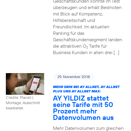
Geschäftskunden konnte im Test
überzeugen und erhält Bestnoten
mit Blick auf Kompetenz,
Hilfsbereitschaft und
Freundlichkeit. Im aktuellen
Ranking für das
Geschäftskundensegment landen
die attraktiven O
Tarife für
2
Business Kunden in allen drei […]
29. November 2018
MEHR DRIN BEI AY ALLNET, AY ALLNET
PLUS UND AY ALLNET MAX:
AY YILDIZ stattet
Credits: Placeit
|
seine Tarife mit 50
Montage, Ausschnitt
bearbeitet
Prozent mehr
Datenvolumen aus
Mehr Datenvolumen zum gleichen