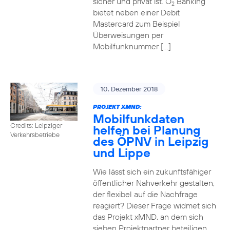
sicher und privat ist. O
Banking
2
bietet neben einer Debit
Mastercard zum Beispiel
Überweisungen per
Mobilfunknummer […]
10. Dezember 2018
PROJEKT XMND:
Mobilfunkdaten
Credits: Leipziger
helfen bei Planung
Verkehrsbetriebe
des ÖPNV in Leipzig
und Lippe
Wie lässt sich ein zukunftsfähiger
öffentlicher Nahverkehr gestalten,
der flexibel auf die Nachfrage
reagiert? Dieser Frage widmet sich
das Projekt xMND, an dem sich
sieben Projektpartner beteiligen.