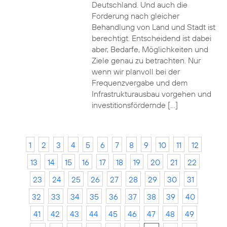
Deutschland. Und auch die
Forderung nach gleicher
Behandlung von Land und Stadt ist
berechtigt. Entscheidend ist dabei
aber, Bedarfe, Möglichkeiten und
Ziele genau zu betrachten. Nur
wenn wir planvoll bei der
Frequenzvergabe und dem
Infrastrukturausbau vorgehen und
investitionsfördernde […]
1
2
3
4
5
6
7
8
9
10
11
12
13
14
15
16
17
18
19
20
21
22
23
24
25
26
27
28
29
30
31
32
33
34
35
36
37
38
39
40
41
42
43
44
45
46
47
48
49