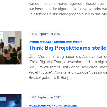
Kunden mit einer hervorragenden Sprachqualität
nur innerhalb der eigenen Netze verwendet w
Telefónica Deutschland jedoch auch in das Mob
08. September 2017
„THINK BIG PRO“ ABSCHLUSS-PITCH:
Think Big Projektteams stelle
Über Monate hinweg haben die Absolventen de
„Think Big“ viel Energie investiert und ihre digi
wie „CrowdProtect“, mit der bei sexuellen Übe
Projekt „cube“. „Your take on Europe“, das jun
Brüssel geben will. Bei […]
06. September 2017
MOBILE FREIHEIT FÜR O
KUNDEN:
2