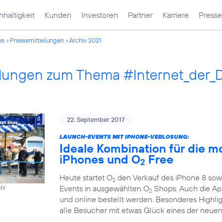
haltigkeit
Kunden
Investoren
Partner
Karriere
Presse
ws
Pressemitteilungen
Archiv 2021
ilungen zum Thema #Internet_der_
22. September 2017
LAUNCH-EVENTS MIT IPHONE-VERLOSUNG:
Ideale Kombination für die m
iPhones und O
Free
2
Heute startet O
den Verkauf des iPhone 8 sowi
2
Events in ausgewählten O
Shops. Auch die App
HY
2
und online bestellt werden. Besonderes Highli
alle Besucher mit etwas Glück eines der neuen