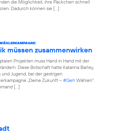
den die Möglichkeit, ihre Päckchen schnell
olen. Dadurch können sie […]
STWÄHLERKAMPAGNE:
tik müssen zusammenwirken
italen Projekten muss Hand in Hand mit der
erändern. Diese Botschaft hatte Katarina Barley,
n und Jugend, bei der gestrigen
hlerkampagne „Deine Zukunft –
#Geh
Wählen“.
jemand […]
adt