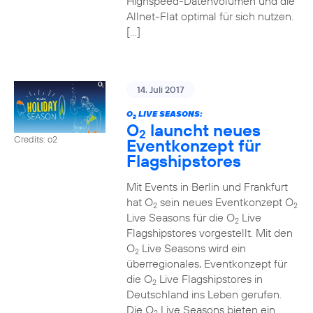
Highspeed-Datenvolumen und die
Allnet-Flat optimal für sich nutzen.
[…]
14. Juli 2017
O
LIVE SEASONS:
2
O
launcht neues
2
Credits: o2
Eventkonzept für
Flagshipstores
Mit Events in Berlin und Frankfurt
hat O
sein neues Eventkonzept O
2
2
Live Seasons für die O
Live
2
Flagshipstores vorgestellt. Mit den
O
Live Seasons wird ein
2
überregionales, Eventkonzept für
die O
Live Flagshipstores in
2
Deutschland ins Leben gerufen.
Die O
Live Seasons bieten ein