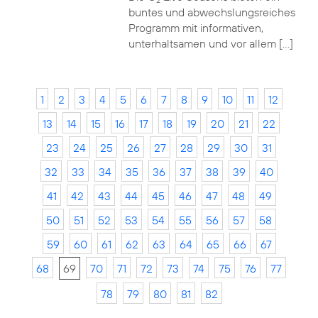
2
buntes und abwechslungsreiches
Programm mit informativen,
unterhaltsamen und vor allem […]
1
2
3
4
5
6
7
8
9
10
11
12
13
14
15
16
17
18
19
20
21
22
23
24
25
26
27
28
29
30
31
32
33
34
35
36
37
38
39
40
41
42
43
44
45
46
47
48
49
50
51
52
53
54
55
56
57
58
59
60
61
62
63
64
65
66
67
68
69
70
71
72
73
74
75
76
77
78
79
80
81
82