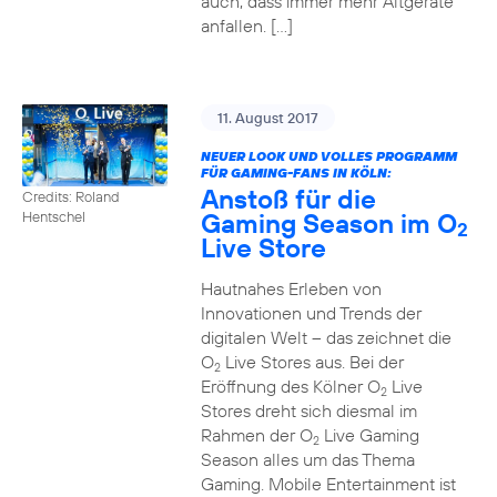
auch, dass immer mehr Altgeräte
anfallen. […]
11. August 2017
NEUER LOOK UND VOLLES PROGRAMM
FÜR GAMING-FANS IN KÖLN:
Anstoß für die
Credits: Roland
Gaming Season im O
Hentschel
2
Live Store
Hautnahes Erleben von
Innovationen und Trends der
digitalen Welt – das zeichnet die
O
Live Stores aus. Bei der
2
Eröffnung des Kölner O
Live
2
Stores dreht sich diesmal im
Rahmen der O
Live Gaming
2
Season alles um das Thema
Gaming. Mobile Entertainment ist