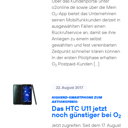
Über das Kundenportal unter
o2online.de sowie über die Mein
O
-App bietet das Unternehmen
2
seinen Mobilfunkkunden derzeit in
ausgewählten Fällen einen
Rückrufservice an, damit sie ihre
Anliegen zu einem selbst
gewählten und fest vereinbarten
Zeitpunkt schneller klären können.
In der ersten Pilotphase erhalten
O
Postpaid-Kunden […]
2
22. August 2017
HIGHEND-SMARTPHONE ZUM
AKTIONSPREIS:
Das HTC U11 jetzt
noch günstiger bei O
2
Jetzt zugreifen: Seit dem 17. August