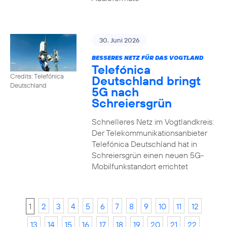
30. Juni 2026
BESSERES NETZ FÜR DAS VOGTLAND
Telefónica
Credits: Telefónica
Deutschland bringt
Deutschland
5G nach
Schreiersgrün
Schnelleres Netz im Vogtlandkreis:
Der Telekommunikationsanbieter
Telefónica Deutschland hat in
Schreiersgrün einen neuen 5G-
Mobilfunkstandort errichtet
1
2
3
4
5
6
7
8
9
10
11
12
13
14
15
16
17
18
19
20
21
22