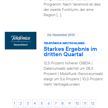
Programm. Nach Versmold ist dies
der zweite Funkturm, der eine
Region […]
06. November 2012
TELEFÓNICA DEUTSCHLAND:
Starkes Ergebnis im
dritten Quartal
12,5 Prozent höherer OIBDA |
Datenumsatz wächst um 28,3
Prozent | Mobilfunk-Serviceumsatz
steigt um 5,6 Prozent | 10,3 Prozent
mehr Vertragskunden
1
2
3
4
5
6
7
8
9
10
11
12