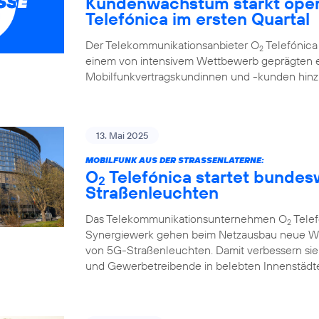
Kundenwachstum stärkt oper
Telefónica im ersten Quartal
Der Telekommunikationsanbieter O
Telefónica 
2
einem von intensivem Wettbewerb geprägten e
Mobilfunkvertragskundinnen und -kunden hi
13. Mai 2025
MOBILFUNK AUS DER STRASSENLATERNE:
O
Telefónica startet bunde
2
Straßenleuchten
Das Telekommunikationsunternehmen O
Telef
2
Synergiewerk gehen beim Netzausbau neue W
von 5G-Straßenleuchten. Damit verbessern sie
und Gewerbetreibende in belebten Innenstädte