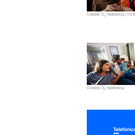
Credits: O
Telefónica / Till
2
Credits: O
Telefónica
2