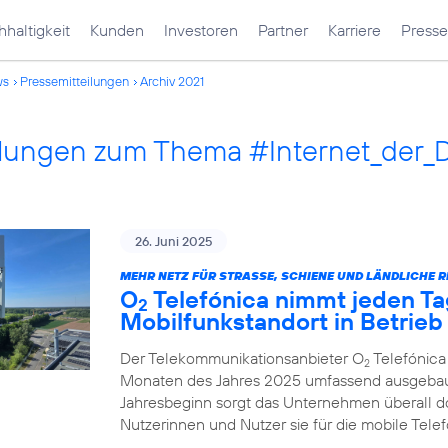
haltigkeit
Kunden
Investoren
Partner
Karriere
Presse
ws
Pressemitteilungen
Archiv 2021
ilungen zum Thema #Internet_der_
26. Juni 2025
MEHR NETZ FÜR STRASSE, SCHIENE UND LÄNDLICHE R
O
Telefónica nimmt jeden Ta
2
Mobilfunkstandort in Betrieb
Der Telekommunikationsanbieter O
Telefónica
2
Monaten des Jahres 2025 umfassend ausgebau
Jahresbeginn sorgt das Unternehmen überall d
Nutzerinnen und Nutzer sie für die mobile Tel