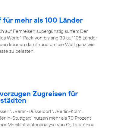
f für mehr als 100 Länder
h auf Fernreisen supergünstig surfen: Der
us World“-Pack von bislang 33 auf 105 Länder
en können damit rund um die Welt ganz wie
sse zu belasten.
vorzugen Zugreisen für
städten
sen”, „Berlin-Düsseldorf”, „Berlin-Köln”,
erlin-Stuttgart“ nutzen mehr als 70 Prozent
iner Mobilitätsdatenanalyse von O
Telefónica.
2