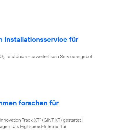
 Installationsservice für
 O
Telefónica – erweitert sein Serviceangebot.
2
hmen forschen für
nnovation Track XT“ (GINT XT) gestartet |
lagen fürs Highspeed-Internet für