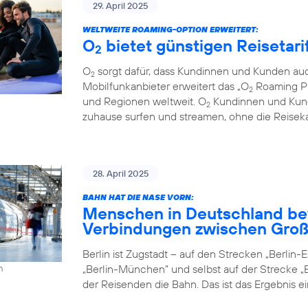
29. April 2025
WELTWEITE ROAMING-OPTION ERWEITERT:
O
bietet günstigen Reisetari
2
O
sorgt dafür, dass Kundinnen und Kunden auc
2
Mobilfunkanbieter erweitert das „O
Roaming Pl
2
und Regionen weltweit. O
Kundinnen und Kund
2
zuhause surfen und streamen, ohne die Reiseka
28. April 2025
BAHN HAT DIE NASE VORN:
Menschen in Deutschland be
Verbindungen zwischen Groß
Berlin ist Zugstadt – auf den Strecken „Berlin-Es
„Berlin-München” und selbst auf der Strecke „B
h
der Reisenden die Bahn. Das ist das Ergebnis e