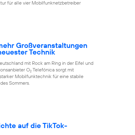
ur für alle vier Mobilfunknetzbetreiber
 mehr Großveranstaltungen
neuester Technik
eutschland mit Rock am Ring in der Eifel und
ionsanbieter O
Telefónica sorgt mit
2
arker Mobilfunktechnik für eine stabile
 des Sommers.
hte auf die TikTok-