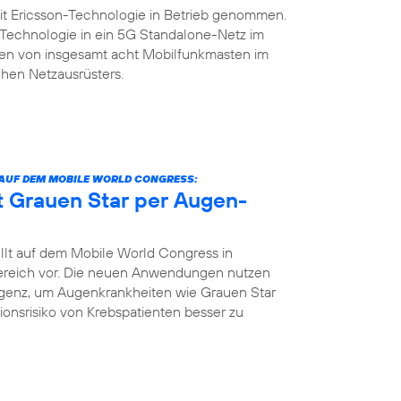
it Ericsson-Technologie in Betrieb genommen.
n-Technologie in ein 5G Standalone-Netz im
rsten von insgesamt acht Mobilfunkmasten im
hen Netzausrüsters.
 AUF DEM MOBILE WORLD CONGRESS:
nt Grauen Star per Augen-
llt auf dem Mobile World Congress in
bereich vor. Die neuen Anwendungen nutzen
igenz, um Augenkrankheiten wie Grauen Star
tionsrisiko von Krebspatienten besser zu