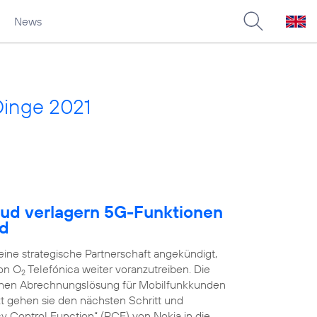
News
Dinge 2021
oud verlagern 5G-Funktionen
ud
ne strategische Partnerschaft angekündigt,
on O
Telefónica weiter voranzutreiben. Die
2
schen Abrechnungslösung für Mobilfunkkunden
zt gehen sie den nächsten Schritt und
y Control Function“ (PCF) von Nokia in die