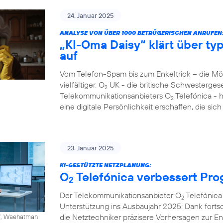
24. Januar 2025
ANALYSE VON ÜBER 1000 BETRÜGERISCHEN ANRUFEN
„KI-Oma Daisy“ klärt über ty
auf
Vom Telefon-Spam bis zum Enkeltrick – die M
vielfältiger. O
UK - die britische Schwesterges
2
Telekommunikationsanbieters O
Telefónica - 
2
eine digitale Persönlichkeit erschaffen, die si
23. Januar 2025
KI-GESTÜTZTE NETZPLANUNG:
O
Telefónica verbessert Pr
2
Der Telekommunikationsanbieter O
Telefónica 
2
Unterstützung ins Ausbaujahr 2025: Dank fortschr
die Netztechniker präzisere Vorhersagen zur 
ff, Waehatman