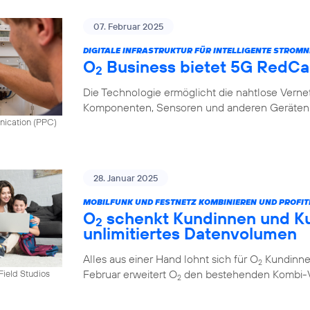
07. Februar 2025
DIGITALE INFRASTRUKTUR FÜR INTELLIGENTE STROMN
O
Business bietet 5G RedCap
2
Die Technologie ermöglicht die nahtlose Vern
Komponenten, Sensoren und anderen Geräten 
nication (PPC)
28. Januar 2025
MOBILFUNK UND FESTNETZ KOMBINIEREN UND PROFIT
O
schenkt Kundinnen und K
2
unlimitiertes Datenvolumen
Alles aus einer Hand lohnt sich für O
Kundinnen
2
Februar erweitert O
den bestehenden Kombi-Vo
tField Studios
2