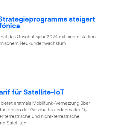
Strategieprogramms steigert
fónica
 hat das Geschäftsjahr 2024 mit einem starken
ynamischem Neukundenwachstum
rif für Satellite-IoT
 bietet erstmals Mobilfunk-Vernetzung über
oT”-Tarifoption der Geschäftskundenmarke O
2
r terrestrische und nicht-terrestrische
d Satelliten.