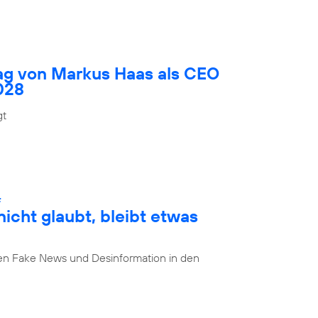
rag von Markus Haas als CEO
028
gt
:
cht glaubt, bleibt etwas
n Fake News und Desinformation in den