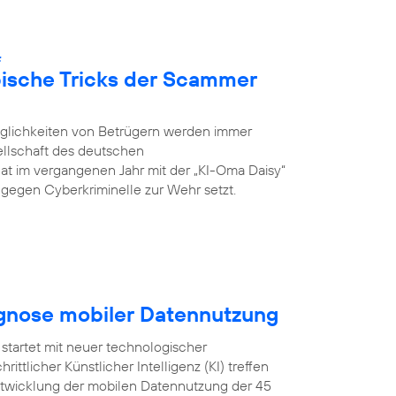
:
pische Tricks der Scammer
öglichkeiten von Betrügern werden immer
ellschaft des deutschen
hat im vergangenen Jahr mit der „KI-Oma Daisy“
ch gegen Cyberkriminelle zur Wehr setzt.
ognose mobiler Datennutzung
startet mit neuer technologischer
ittlicher Künstlicher Intelligenz (KI) treffen
Entwicklung der mobilen Datennutzung der 45