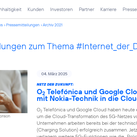
haltigkeit
Kunden
Investoren
Partner
Karriere
Presse
ws
Pressemitteilungen
Archiv 2021
ilungen zum Thema #Internet_der_
04. März 2025
NETZ DER ZUKUNFT:
O
Telefónica und Google Cl
2
mit Nokia-Technik in die Clo
O
Telefónica und Google Cloud haben heute ei
2
um die Cloud-Transformation des 5G-Netzes v
Donson
Unternehmen arbeiten bereits bei der techni
(Charging Solution) erfolgreich zusammen. Jet
verlagern weitere 5G-Funktionen wie die „Polic