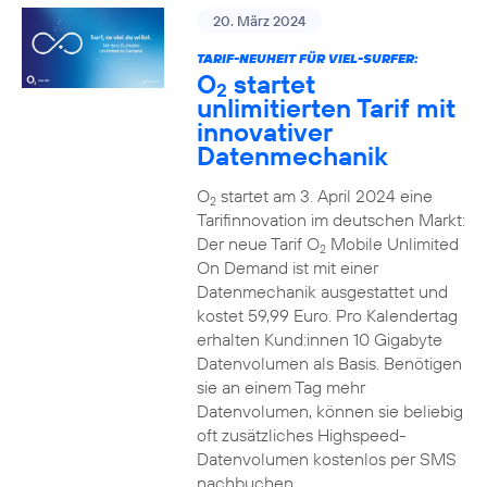
20. März 2024
TARIF-NEUHEIT FÜR VIEL-SURFER:
O
startet
2
unlimitierten Tarif mit
innovativer
Datenmechanik
O
startet am 3. April 2024 eine
2
Tarifinnovation im deutschen Markt:
Der neue Tarif O
Mobile Unlimited
2
On Demand ist mit einer
Datenmechanik ausgestattet und
kostet 59,99 Euro. Pro Kalendertag
erhalten Kund:innen 10 Gigabyte
Datenvolumen als Basis. Benötigen
sie an einem Tag mehr
Datenvolumen, können sie beliebig
oft zusätzliches Highspeed-
Datenvolumen kostenlos per SMS
nachbuchen.