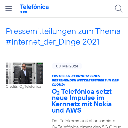
Pressemitteilungen zum Thema
#Internet_der_Dinge 2021
08. Mai 2024
ERSTES 5G-KERNNETZ EINES
BESTEHENDEN NETZBETREIBERS IN DER
CLOUD:
Credits: O
Telefónica
2
O
Telefónica setzt
2
neue Impulse im
Kernnetz mit Nokia
und AWS
Der Telekommunikationsanbieter
O
Telefónica nimmt den 5G Cloud