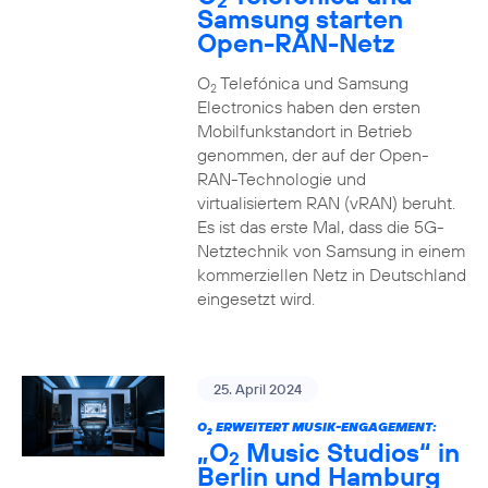
2
Samsung starten
Open-RAN-Netz
O
Telefónica und Samsung
2
Electronics haben den ersten
Mobilfunkstandort in Betrieb
genommen, der auf der Open-
RAN-Technologie und
virtualisiertem RAN (vRAN) beruht.
Es ist das erste Mal, dass die 5G-
Netztechnik von Samsung in einem
kommerziellen Netz in Deutschland
eingesetzt wird.
25. April 2024
O
ERWEITERT MUSIK-ENGAGEMENT:
2
„O
Music Studios“ in
2
Berlin und Hamburg