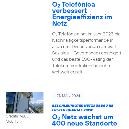
O
Telefónica
2
verbessert
Energieeffizienz im
Netz
O
Telefónica hat im Jahr 2023 die
2
Nachhaltigkeitsperformance in
allen drei Dimensionen (Umwelt –
Soziales – Governance) gesteigert
und das beste ESG-Rating der
Telekommunikationsbranche
weltweit erzielt.
27. März 2024
BESCHLEUNIGTER NETZAUSBAU IM
ERSTEN QUARTAL 2024:
O
Netz wächst um
Credits: ABEL
2
400 neue Standorte
Mobilfunk