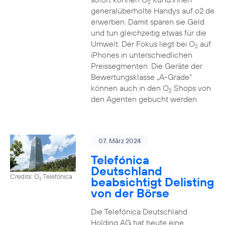
2
generalüberholte Handys auf o2.de
erwerben. Damit sparen sie Geld
und tun gleichzeitig etwas für die
Umwelt. Der Fokus liegt bei O
auf
2
iPhones in unterschiedlichen
Preissegmenten. Die Geräte der
Bewertungsklasse „A-Grade“
können auch in den O
Shops von
2
den Agenten gebucht werden.
07. März 2024
Telefónica
Deutschland
Credits: O
Telefónica
beabsichtigt Delisting
2
von der Börse
Die Telefónica Deutschland
Holding AG hat heute eine