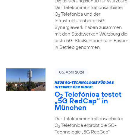
Digitalisierungsschub für Würzburg:
Der Telekommunikationsanbieter
O
Telefónica und der
2
Infrastrukturanbieter 5G
Synergiewerk haben zusammen
mit den Stadtwerken Würzburg die
erste 5G-Straßenleuchte in Bayern
in Betrieb genommen.
05. April 2024
NEUE 5G-TECHNOLOGIE FÜR DAS
INTERNET DER DINGE:
O
Telefónica testet
2
„5G RedCap“ in
München
Der Telekommunikationsanbieter
O
Telefónica erprobt die 5G-
2
Technologie „5G RedCap“