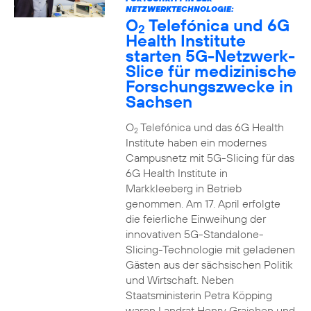
NETZWERKTECHNOLOGIE:
O
Telefónica und 6G
2
Health Institute
starten 5G-Netzwerk-
Slice für medizinische
Forschungszwecke in
Sachsen
O
Telefónica und das 6G Health
2
Institute haben ein modernes
Campusnetz mit 5G-Slicing für das
6G Health Institute in
Markkleeberg in Betrieb
genommen. Am 17. April erfolgte
die feierliche Einweihung der
innovativen 5G-Standalone-
Slicing-Technologie mit geladenen
Gästen aus der sächsischen Politik
und Wirtschaft. Neben
Staatsministerin Petra Köpping
waren Landrat Henry Graichen und