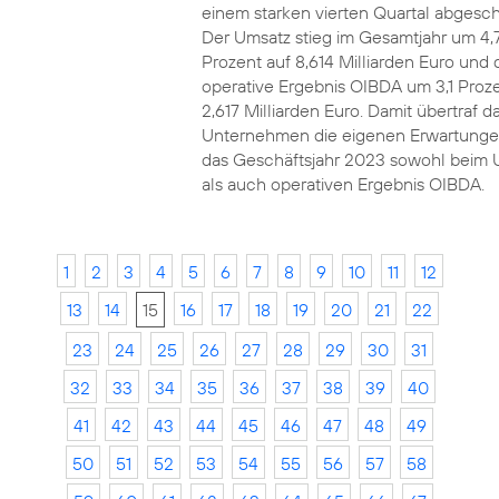
einem starken vierten Quartal abgesch
Der Umsatz stieg im Gesamtjahr um 4,
Prozent auf 8,614 Milliarden Euro und 
operative Ergebnis OIBDA um 3,1 Proze
2,617 Milliarden Euro. Damit übertraf d
Unternehmen die eigenen Erwartunge
das Geschäftsjahr 2023 sowohl beim 
als auch operativen Ergebnis OIBDA.
1
2
3
4
5
6
7
8
9
10
11
12
13
14
15
16
17
18
19
20
21
22
23
24
25
26
27
28
29
30
31
32
33
34
35
36
37
38
39
40
41
42
43
44
45
46
47
48
49
50
51
52
53
54
55
56
57
58