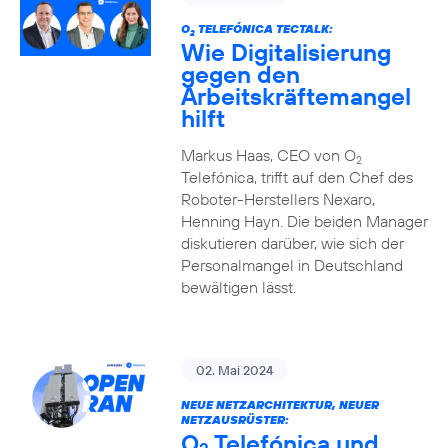
O
TELEFÓNICA TECTALK:
2
Wie Digitalisierung
gegen den
Arbeitskräftemangel
hilft
Markus Haas, CEO von O
2
Telefónica, trifft auf den Chef des
Roboter-Herstellers Nexaro,
Henning Hayn. Die beiden Manager
diskutieren darüber, wie sich der
Personalmangel in Deutschland
bewältigen lässt.
02. Mai 2024
NEUE NETZARCHITEKTUR, NEUER
NETZAUSRÜSTER:
O
Telefónica und