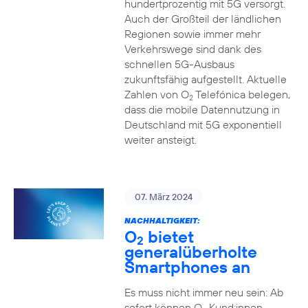
hundertprozentig mit 5G versorgt.
Auch der Großteil der ländlichen
Regionen sowie immer mehr
Verkehrswege sind dank des
schnellen 5G-Ausbaus
zukunftsfähig aufgestellt. Aktuelle
Zahlen von O
Telefónica belegen,
2
dass die mobile Datennutzung in
Deutschland mit 5G exponentiell
weiter ansteigt.
07. März 2024
NACHHALTIGKEIT:
O
bietet
2
generalüberholte
Smartphones an
Es muss nicht immer neu sein: Ab
sofort können O
Kund:innen