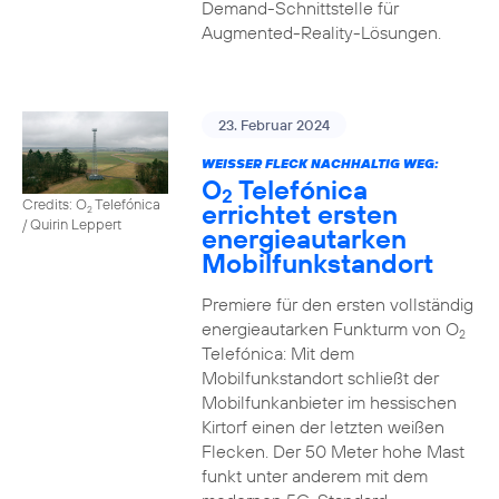
Demand-Schnittstelle für
Augmented-Reality-Lösungen.
23. Februar 2024
WEISSER FLECK NACHHALTIG WEG:
O
Telefónica
2
Credits: O
Telefónica
errichtet ersten
2
/ Quirin Leppert
energieautarken
Mobilfunkstandort
Premiere für den ersten vollständig
energieautarken Funkturm von O
2
Telefónica: Mit dem
Mobilfunkstandort schließt der
Mobilfunkanbieter im hessischen
Kirtorf einen der letzten weißen
Flecken. Der 50 Meter hohe Mast
funkt unter anderem mit dem