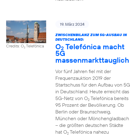
19. März 2024
ZWISCHENBILANZ ZUM 5G-AUSBAU IN
DEUTSCHLAND:
O
Telefónica macht
Credits: O
Telefónica
2
2
5G
massenmarkttauglich
Vor fünf Jahren fiel mit der
Frequenzauktion 2019 der
Startschuss für den Aufbau von 5G
in Deutschland. Heute erreicht das
5G-Netz von O
Telefónica bereits
2
95 Prozent der Bevölkerung. Ob
Berlin oder Braunschweig,
München oder Mönchengladbach
– die größten deutschen Städte
hat O
Telefónica nahezu
2