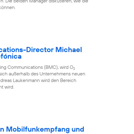
h. Die beiden Manager diskutieren, wie die
 können.
ations-Director Michael
fónica
eting Communications (BMC), wird O
2
 sich außerhalb des Unternehmens neuen
ndreas Laukenmann wird den Bereich
t wird.
en Mobilfunkempfang und