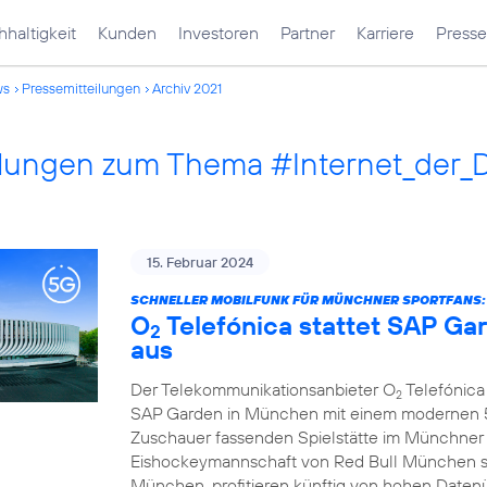
haltigkeit
Kunden
Investoren
Partner
Karriere
Presse
ws
Pressemitteilungen
Archiv 2021
ilungen zum Thema #Internet_der_
15. Februar 2024
SCHNELLER MOBILFUNK FÜR MÜNCHNER SPORTFANS:
O
Telefónica stattet SAP G
2
aus
Der Telekommunikationsanbieter O
Telefónica 
2
SAP Garden in München mit einem modernen 5G
Zuschauer fassenden Spielstätte im Münchner
Eishockeymannschaft von Red Bull München s
München, profitieren künftig von hohen Daten