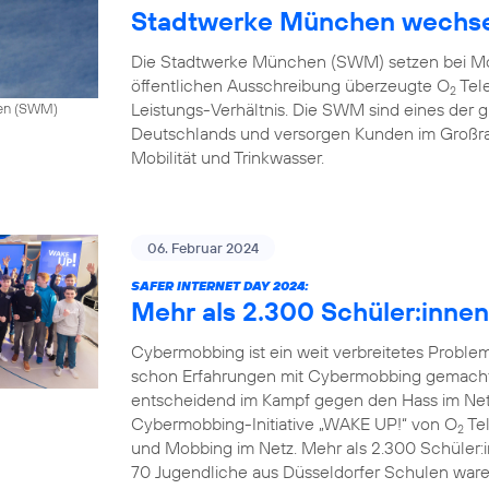
Stadtwerke München wechse
Die Stadtwerke München (SWM) setzen bei Mo
öffentlichen Ausschreibung überzeugte O
Tele
2
Leistungs-Verhältnis. Die SWM sind eines de
hen (SWM)
Deutschlands und versorgen Kunden im Großr
Mobilität und Trinkwasser.
06. Februar 2024
SAFER INTERNET DAY 2024:
Mehr als 2.300 Schüler:inne
Cybermobbing ist ein weit verbreitetes Probl
schon Erfahrungen mit Cybermobbing gemacht.
entscheidend im Kampf gegen den Hass im Netz.
Cybermobbing-Initiative „WAKE UP!“ von O
Tel
2
und Mobbing im Netz. Mehr als 2.300 Schüler:
70 Jugendliche aus Düsseldorfer Schulen waren