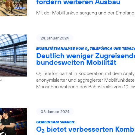
fordern weiteren Ausbau
Mit der Mobilfunkversorgung und der Empfangsq
24. Januar 2024
MOBILITÄTSANALYSE VON O
TELEFÓNICA UND TERALY
2
Deutlich weniger Zugreisend
bundesweiten Mobilität
O
Telefónica hat in Kooperation mit dem Analys
2
anonymisierter und aggregierter Mobilfunkdaten 
ull
Menschen während des Bahnstreiks vom 10. bis 
08. Januar 2024
GEMEINSAM SPAREN:
O
bietet verbesserten Kombi-
2