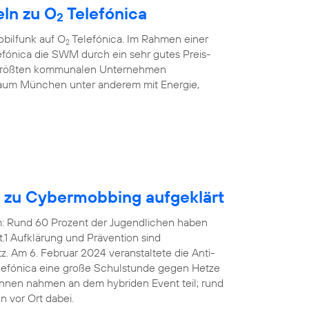
ln zu O
Telefónica
2
bilfunk auf O
Telefónica. Im Rahmen einer
2
fónica die SWM durch ein sehr gutes Preis-
r größten kommunalen Unternehmen
aum München unter anderem mit Energie,
n zu Cybermobbing aufgeklärt
em: Rund 60 Prozent der Jugendlichen haben
1 Aufklärung und Prävention sind
 Am 6. Februar 2024 veranstaltete die Anti-
efónica eine große Schulstunde gegen Hetze
innen nahmen an dem hybriden Event teil; rund
 vor Ort dabei.