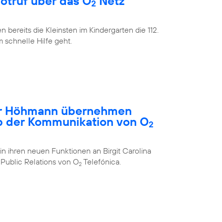
Notruf über das O
Netz
2
bereits die Kleinsten im Kindergarten die 112.
m schnelle Hilfe geht.
ar Höhmann übernehmen
b der Kommunikation von O
2
in ihren neuen Funktionen an Birgit Carolina
Public Relations von O
Telefónica.
2