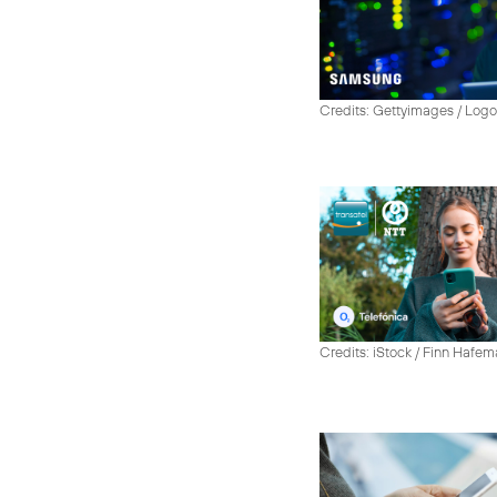
Credits: Gettyimages / Log
Credits: iStock / Finn Hafe