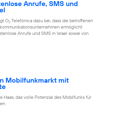
tenlose Anrufe, SMS und
el
ägt O
Telefónica dazu bei, dass die betroffenen
2
ekommunikations­unternehmen ermöglicht
stenlose Anrufe und SMS in Israel sowie von
n Mobilfunkmarkt mit
te
s Haas, das volle Potenzial des Mobilfunks für
en.