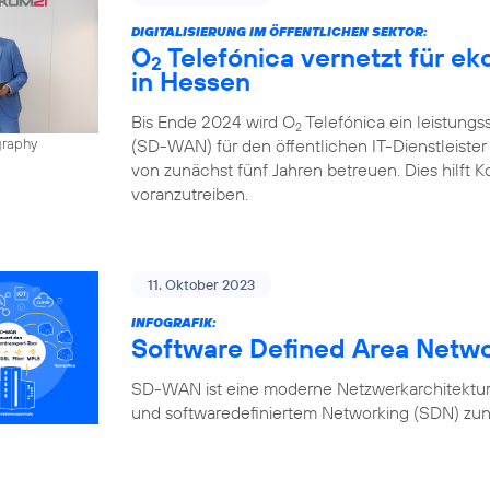
DIGITALISIERUNG IM ÖFFENTLICHEN SEKTOR:
O
Telefónica vernetzt für e
2
in Hessen
Bis Ende 2024 wird O
Telefónica ein leistung
2
(SD-WAN) für den öffentlichen IT-Dienstleiste
graphy
von zunächst fünf Jahren betreuen. Dies hilft K
voranzutreiben.
11. Oktober 2023
INFOGRAFIK:
Software Defined Area Netw
SD-WAN ist eine moderne Netzwerkarchitektur,
und softwaredefiniertem Networking (SDN) zun