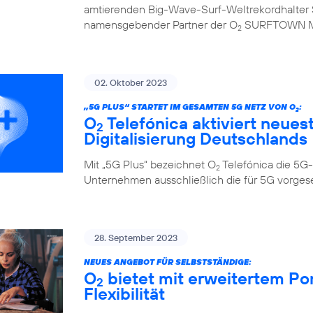
amtierenden Big-Wave-Surf-Weltrekordhalter S
namensgebender Partner der O
SURFTOWN 
2
02. Oktober 2023
„5G PLUS“ STARTET IM GESAMTEN 5G NETZ VON O
:
2
O
Telefónica aktiviert neues
2
Digitalisierung Deutschlands
Mit „5G Plus“ bezeichnet O
Telefónica die 5G-
2
Unternehmen ausschließlich die für 5G vorge
28. September 2023
NEUES ANGEBOT FÜR SELBSTSTÄNDIGE:
O
bietet mit erweitertem Po
2
Flexibilität