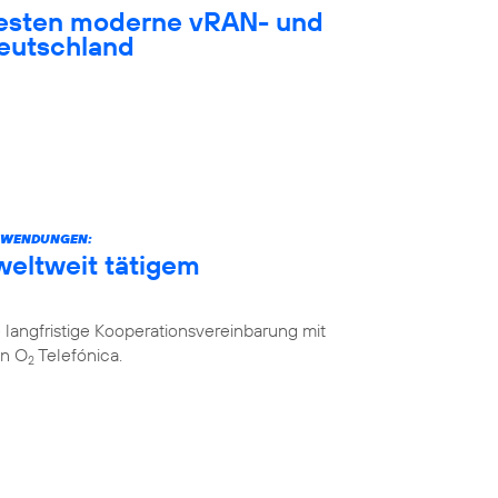
testen moderne vRAN- und
eutschland
ANWENDUNGEN:
weltweit tätigem
langfristige Kooperationsvereinbarung mit
on O
Telefónica.
2