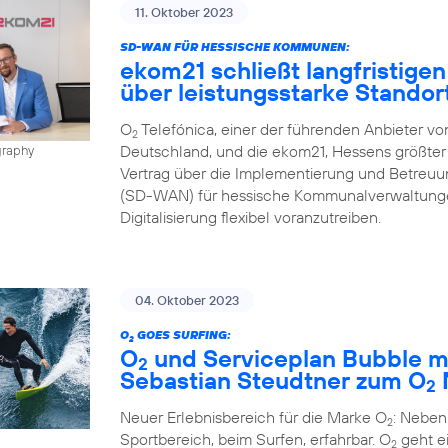
11. Oktober 2023
SD-WAN FÜR HESSISCHE KOMMUNEN:
ekom21 schließt langfristigen
über leistungsstarke Stando
O
Telefónica, einer der führenden Anbieter v
2
Deutschland, und die ekom21, Hessens größter 
graphy
Vertrag über die Implementierung und Betreu
(SD-WAN) für hessische Kommunalverwaltungen
Digitalisierung flexibel voranzutreiben.
04. Oktober 2023
O
GOES SURFING:
2
O
und Serviceplan Bubble m
2
Sebastian Steudtner zum O
2
Neuer Erlebnisbereich für die Marke O
: Neben
2
Sportbereich, beim Surfen, erfahrbar. O
geht ei
2