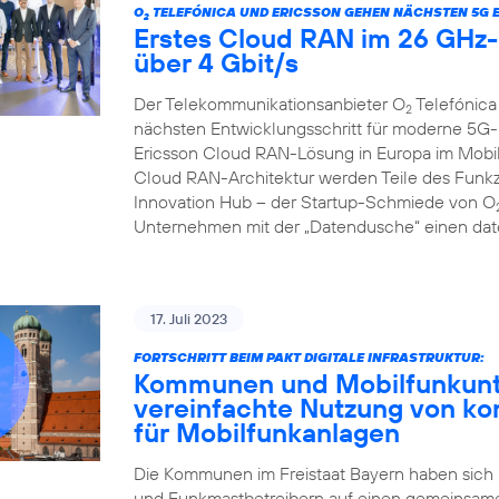
O
TELEFÓNICA UND ERICSSON GEHEN NÄCHSTEN 5G 
2
Erstes Cloud RAN im 26 GHz-B
über 4 Gbit/s
Der Telekommunikationsanbieter O
Telefónica
2
nächsten Entwicklungsschritt für moderne 5G-
Ericsson Cloud RAN-Lösung in Europa im Mobilf
Cloud RAN-Architektur werden Teile des Funkzu
Innovation Hub – der Startup-Schmiede von O
Unternehmen mit der „Datendusche“ einen date
17. Juli 2023
FORTSCHRITT BEIM PAKT DIGITALE INFRASTRUKTUR:
Kommunen und Mobilfunkunte
vereinfachte Nutzung von k
für Mobilfunkanlagen
Die Kommunen im Freistaat Bayern haben sich
und Funkmastbetreibern auf einen gemeinsame