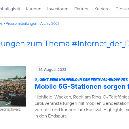
haltigkeit
Kunden
Investoren
Partner
Karriere
Presse
ws
Pressemitteilungen
Archiv 2021
ilungen zum Thema #Internet_der_
16. August 2023
O
GEHT BEIM HIGHFIELD IN DEN FESTIVAL-ENDSPURT:
2
Mobile 5G-Stationen sorgen f
Highfield, Wacken, Rock am Ring: O
Telefónica
2
Großveranstaltungen mit mobilen Sendestation
vernetzt und können ihre Festival-Highlights mi
/ Neonschwarz,
in den Endspurt.