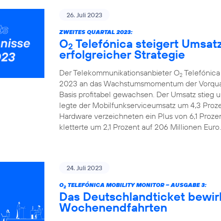
26. Juli 2023
ZWEITES QUARTAL 2023:
O
Telefónica steigert Umsat
2
erfolgreicher Strategie
Der Telekommunikationsanbieter O
Telefónica
2
2023 an das Wachstumsmomentum der Vorquarta
Basis profitabel gewachsen. Der Umsatz stieg u
legte der Mobilfunkserviceumsatz um 4,3 Prozen
Hardware verzeichneten ein Plus von 6,1 Proze
kletterte um 2,1 Prozent auf 206 Millionen Euro.
24. Juli 2023
O
TELEFÓNICA MOBILITY MONITOR – AUSGABE 3:
2
Das Deutschlandticket bewir
Wochenendfahrten