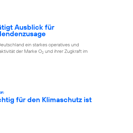
tigt Ausblick für
idendenzusage
eutschland ein starkes operatives und
aktivität der Marke O
und ihrer Zugkraft im
2
Y:
htig für den Klimaschutz ist