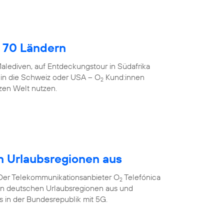
 70 Ländern
alediven, auf Entdeckungstour in Südafrika
 in die Schweiz oder USA – O
Kund:innen
2
zen Welt nutzen.
n Urlaubsregionen aus
 Der Telekommunikationsanbieter O
Telefónica
2
ten deutschen Urlaubsregionen aus und
ts in der Bundesrepublik mit 5G.