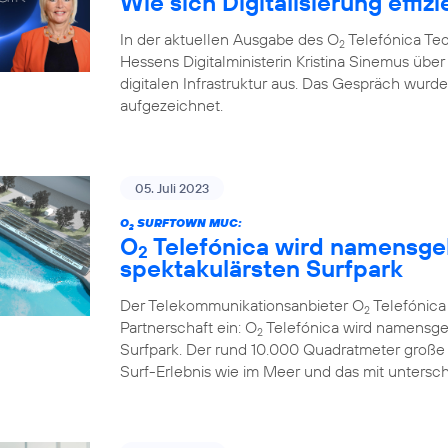
Wie sich Digitalisierung effizi
In der aktuellen Ausgabe des O
Telefónica Te
2
Hessens Digitalministerin Kristina Sinemus ü
digitalen Infrastruktur aus. Das Gespräch wur
aufgezeichnet.
05. Juli 2023
O
SURFTOWN MUC:
2
O
Telefónica wird namensge
2
spektakulärsten Surfpark
Der Telekommunikationsanbieter O
Telefónic
2
Partnerschaft ein: O
Telefónica wird namensge
2
Surfpark. Der rund 10.000 Quadratmeter große
Surf-Erlebnis wie im Meer und das mit untersc