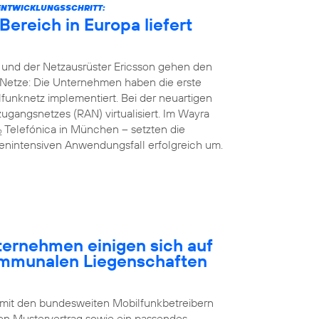
ENTWICKLUNGSSCHRITT:
ereich in Europa liefert
 und der Netzausrüster Ericsson gehen den
Netze: Die Unternehmen haben die erste
unknetz implementiert. Bei der neuartigen
gangsnetzes (RAN) virtualisiert. Im Wayra
Telefónica in München – setzten die
2
nintensiven Anwendungsfall erfolgreich um.
rnehmen einigen sich auf
ommunalen Liegenschaften
 mit den bundesweiten Mobilfunkbetreibern
n Mustervertrag sowie ein passendes