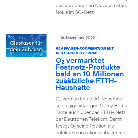
des europäischen Netzausrüsters
Nokia im 5G-Netz.
16. November 2022
GLASFASER-KOOPERATION MIT
DEUTSCHER TELEKOM:
O
vermarktet
2
Festnetz-Produkte
bald an 10 Millionen
zusätzliche FTTH-
Haushalte
O
vermarktet ab 30. November
2
seine gigabitfähigen O
my Home
2
Tarife auch über das FTTH- Netz
der Deutschen Telekom. Damit
festigt O
seine Position als
2
Telekommunikationsanbieter mit