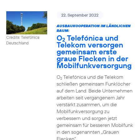
22. September 2022
AUSBAUKOOPERATION IM LÄNDLICHEN
RAUM:
O
Telefónica und
Credits: Telefónica
2
Telekom versorgen
Deutschland
gemeinsam erste
graue Flecken in der
Mobilfunkversorgung
O
Telefónica und die Telekom
2
schließen gemeinsam Funklöcher
auf dem Land. Beide Unternehmen
arbeiten seit vergangenem Jahr
verstärkt zusammen, um die
Mobilfunkversorgung zu
verbessern und sorgen jetzt
gemeinsam für besseren Mobilfunk
in den sogenannten „Grauen
Flecken“.