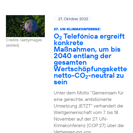
27. Oktober 2022
27. UN-KLIMAKONFERENZ:
O
Telefónica ergreift
2
Credits: Gettyimages
konkrete
(edited)
Maßnahmen, um bis
2040 entlang der
gesamten
Wertschöpfungskette
netto-CO
-neutral zu
2
sein
Unter dem Motto "Gemeinsam für
eine gerechte, ambitionierte
Umsetzung JETZT" verhandelt die
Weltgemeinschaft vom 7. bis 18.
November auf der 27. UN-
Klimakonferenz (COP 27) über die
Verbesserung von