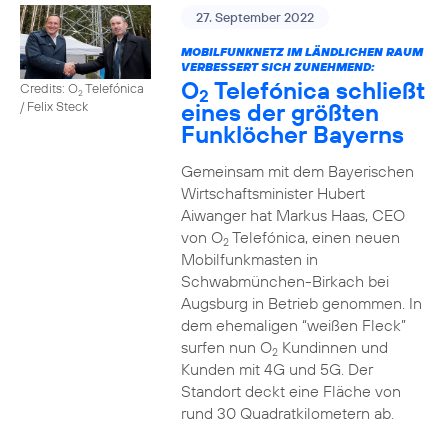
27. September 2022
MOBILFUNKNETZ IM LÄNDLICHEN RAUM
VERBESSERT SICH ZUNEHMEND:
O
Telefónica schließt
Credits: O
Telefónica
2
2
eines der größten
/ Felix Steck
Funklöcher Bayerns
Gemeinsam mit dem Bayerischen
Wirtschaftsminister Hubert
Aiwanger hat Markus Haas, CEO
von O
Telefónica, einen neuen
2
Mobilfunkmasten in
Schwabmünchen-Birkach bei
Augsburg in Betrieb genommen. In
dem ehemaligen “weißen Fleck”
surfen nun O
Kundinnen und
2
Kunden mit 4G und 5G. Der
Standort deckt eine Fläche von
rund 30 Quadratkilometern ab.