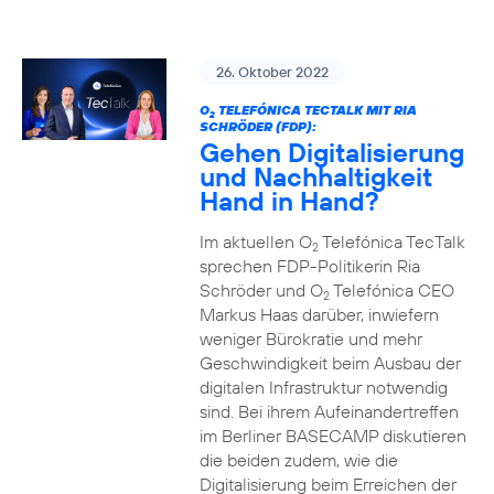
26. Oktober 2022
O
TELEFÓNICA TECTALK MIT RIA
2
SCHRÖDER (FDP):
Gehen Digitalisierung
und Nachhaltigkeit
Hand in Hand?
Im aktuellen O
Telefónica TecTalk
2
sprechen FDP-Politikerin Ria
Schröder und O
Telefónica CEO
2
Markus Haas darüber, inwiefern
weniger Bürokratie und mehr
Geschwindigkeit beim Ausbau der
digitalen Infrastruktur notwendig
sind. Bei ihrem Aufeinandertreffen
im Berliner BASECAMP diskutieren
die beiden zudem, wie die
Digitalisierung beim Erreichen der