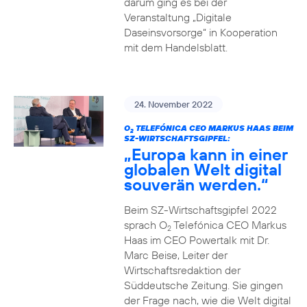
darum ging es bei der
Veranstaltung „Digitale
Daseinsvorsorge“ in Kooperation
mit dem Handelsblatt.
24. November 2022
O
TELEFÓNICA CEO MARKUS HAAS BEIM
2
SZ-WIRTSCHAFTSGIPFEL:
„Europa kann in einer
globalen Welt digital
souverän werden.“
Beim SZ-Wirtschaftsgipfel 2022
sprach O
Telefónica CEO Markus
2
Haas im CEO Powertalk mit Dr.
Marc Beise, Leiter der
Wirtschaftsredaktion der
Süddeutsche Zeitung. Sie gingen
der Frage nach, wie die Welt digital