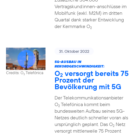
Vertragskund:innen-anschlüsse im
Mobilfunk (exkl. M2M) im dritten
Quartal dank starker Entwicklung
der Kernmarke O
2
31. Oktober 2022
5G-AUSBAU IN
REKORDGESCHWINDIGKEIT:
O
versorgt bereits 75
Credits: O
Telefónica
2
2
Prozent der
Bevölkerung mit 5G
Der Telekommunikationsanbieter
O
Telefónica kommt beim
2
bundesweiten Aufbau seines 5G-
Netzes deutlich schneller voran als
ursprünglich geplant. Das O
Netz
2
versorgt mittlerweile 75 Prozent