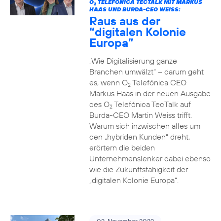
O
TELEFÓNICA TECTALK MIT MARKUS
2
HAAS UND BURDA-CEO WEISS:
Raus aus der
“digitalen Kolonie
Europa”
„Wie Digitalisierung ganze
Branchen umwälzt“ – darum geht
es, wenn O
Telefónica CEO
2
Markus Haas in der neuen Ausgabe
des O
Telefónica TecTalk auf
2
Burda-CEO Martin Weiss trifft.
Warum sich inzwischen alles um
den „hybriden Kunden“ dreht,
erörtern die beiden
Unternehmenslenker dabei ebenso
wie die Zukunftsfähigkeit der
„digitalen Kolonie Europa“.