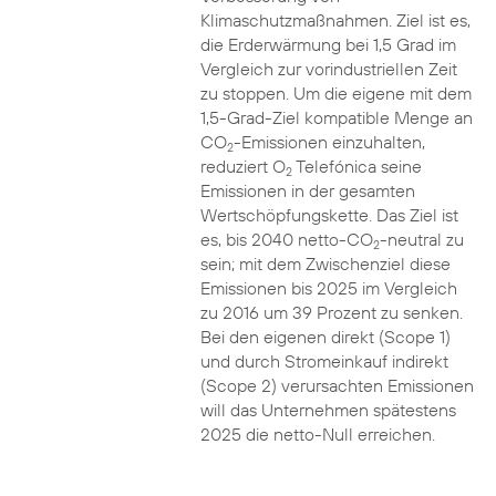
Klimaschutzmaßnahmen. Ziel ist es,
die Erderwärmung bei 1,5 Grad im
Vergleich zur vorindustriellen Zeit
zu stoppen. Um die eigene mit dem
1,5-Grad-Ziel kompatible Menge an
CO
-Emissionen einzuhalten,
2
reduziert O
Telefónica seine
2
Emissionen in der gesamten
Wertschöpfungskette. Das Ziel ist
es, bis 2040 netto-CO
-neutral zu
2
sein; mit dem Zwischenziel diese
Emissionen bis 2025 im Vergleich
zu 2016 um 39 Prozent zu senken.
Bei den eigenen direkt (Scope 1)
und durch Stromeinkauf indirekt
(Scope 2) verursachten Emissionen
will das Unternehmen spätestens
2025 die netto-Null erreichen.