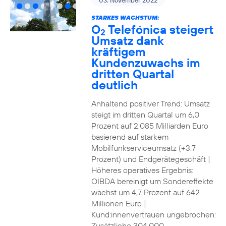
03. November 2022
STARKES WACHSTUM:
O
Telefónica steigert
2
Umsatz dank
kräftigem
Kundenzuwachs im
dritten Quartal
deutlich
Anhaltend positiver Trend: Umsatz
steigt im dritten Quartal um 6,0
Prozent auf 2,085 Milliarden Euro
basierend auf starkem
Mobilfunkserviceumsatz (+3,7
Prozent) und Endgerätegeschäft |
Höheres operatives Ergebnis:
OIBDA bereinigt um Sondereffekte
wächst um 4,7 Prozent auf 642
Millionen Euro |
Kund:innenvertrauen ungebrochen:
Zusätzliche 304.000