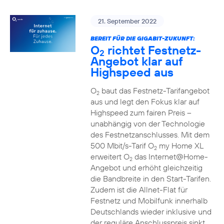
21. September 2022
BEREIT FÜR DIE GIGABIT-ZUKUNFT:
O
richtet Festnetz-
2
Angebot klar auf
Highspeed aus
O
baut das Festnetz-Tarifangebot
2
aus und legt den Fokus klar auf
Highspeed zum fairen Preis –
unabhängig von der Technologie
des Festnetzanschlusses. Mit dem
500 Mbit/s-Tarif O
my Home XL
2
erweitert O
das Internet@Home-
2
Angebot und erhöht gleichzeitig
die Bandbreite in den Start-Tarifen.
Zudem ist die Allnet-Flat für
Festnetz und Mobilfunk innerhalb
Deutschlands wieder inklusive und
der reguläre Anschlusspreis sinkt.