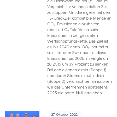
die Erderwärmung bei 1,5 Grad im
Vergleich zur vorindustriellen Zeit
zu stoppen. Um die eigene mit dem
1,5-Grad-Ziel kompatible Menge an
CO
-Emissionen einzuhalten,
2
reduziert O
Telefónica seine
2
Emissionen in der gesamten
Wertschöpfungskette. Das Ziel ist
es, bis 2040 netto-CO
-neutral zu
2
sein; mit dem Zwischenziel diese
Emissionen bis 2025 im Vergleich
zu 2016 um 39 Prozent zu senken.
Bei den eigenen direkt (Scope 1)
und durch Stromeinkauf indirekt
(Scope 2) verursachten Emissionen
will das Unternehmen spätestens
2025 die netto-Null erreichen.
27. Oktober 2022