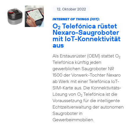
12. Oktober 2022
INTERNET OF THINGS (IOT):
O
Telefónica rüstet
2
Nexaro-Saugroboter
mit IoT-Konnektivität
aus
Als Erstausrüster (OEM) stattet O
2
Telefónica künftig jeden
gewerblichen Saugroboter NR
1500 der Vorwerk-Tochter Nexaro
ab Werk mit einer Telefónica IoT-
SIM-Karte aus. Die Konnektivitäts-
Lösung von O
Telefónica ist die
2
Voraussetzung für die intelligente
Echtzeitverwaltung der autonomen
Saugroboter in
Gewerbeimmobilien.