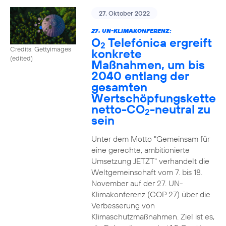
27. Oktober 2022
27. UN-KLIMAKONFERENZ:
O
Telefónica ergreift
2
Credits: Gettyimages
konkrete
(edited)
Maßnahmen, um bis
2040 entlang der
gesamten
Wertschöpfungskette
netto-CO
-neutral zu
2
sein
Unter dem Motto "Gemeinsam für
eine gerechte, ambitionierte
Umsetzung JETZT" verhandelt die
Weltgemeinschaft vom 7. bis 18.
November auf der 27. UN-
Klimakonferenz (COP 27) über die
Verbesserung von
Klimaschutzmaßnahmen. Ziel ist es,