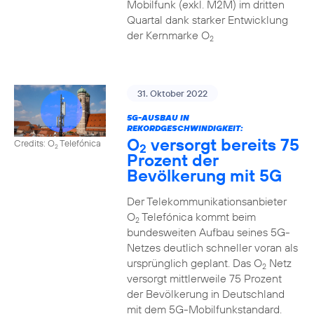
Mobilfunk (exkl. M2M) im dritten
Quartal dank starker Entwicklung
der Kernmarke O
2
31. Oktober 2022
5G-AUSBAU IN
REKORDGESCHWINDIGKEIT:
O
versorgt bereits 75
Credits: O
Telefónica
2
2
Prozent der
Bevölkerung mit 5G
Der Telekommunikationsanbieter
O
Telefónica kommt beim
2
bundesweiten Aufbau seines 5G-
Netzes deutlich schneller voran als
ursprünglich geplant. Das O
Netz
2
versorgt mittlerweile 75 Prozent
der Bevölkerung in Deutschland
mit dem 5G-Mobilfunkstandard.