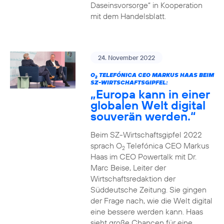
Daseinsvorsorge“ in Kooperation
mit dem Handelsblatt.
24. November 2022
O
TELEFÓNICA CEO MARKUS HAAS BEIM
2
SZ-WIRTSCHAFTSGIPFEL:
„Europa kann in einer
globalen Welt digital
souverän werden.“
Beim SZ-Wirtschaftsgipfel 2022
sprach O
Telefónica CEO Markus
2
Haas im CEO Powertalk mit Dr.
Marc Beise, Leiter der
Wirtschaftsredaktion der
Süddeutsche Zeitung. Sie gingen
der Frage nach, wie die Welt digital
eine bessere werden kann. Haas
sieht große Chancen für eine