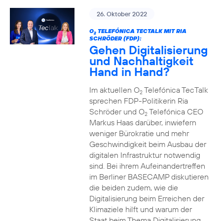
26. Oktober 2022
O
TELEFÓNICA TECTALK MIT RIA
2
SCHRÖDER (FDP):
Gehen Digitalisierung
und Nachhaltigkeit
Hand in Hand?
Im aktuellen O
Telefónica TecTalk
2
sprechen FDP-Politikerin Ria
Schröder und O
Telefónica CEO
2
Markus Haas darüber, inwiefern
weniger Bürokratie und mehr
Geschwindigkeit beim Ausbau der
digitalen Infrastruktur notwendig
sind. Bei ihrem Aufeinandertreffen
im Berliner BASECAMP diskutieren
die beiden zudem, wie die
Digitalisierung beim Erreichen der
Klimaziele hilft und warum der
Staat beim Thema Digitalisierung