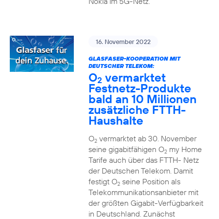
Nokia im 5G-Netz.
16. November 2022
GLASFASER-KOOPERATION MIT
DEUTSCHER TELEKOM:
O
vermarktet
2
Festnetz-Produkte
bald an 10 Millionen
zusätzliche FTTH-
Haushalte
O
vermarktet ab 30. November
2
seine gigabitfähigen O
my Home
2
Tarife auch über das FTTH- Netz
der Deutschen Telekom. Damit
festigt O
seine Position als
2
Telekommunikationsanbieter mit
der größten Gigabit-Verfügbarkeit
in Deutschland. Zunächst