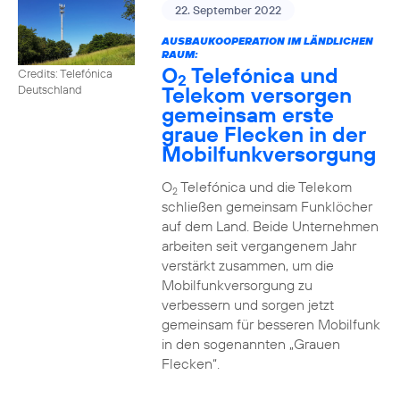
22. September 2022
AUSBAUKOOPERATION IM LÄNDLICHEN
RAUM:
O
Telefónica und
Credits: Telefónica
2
Telekom versorgen
Deutschland
gemeinsam erste
graue Flecken in der
Mobilfunkversorgung
O
Telefónica und die Telekom
2
schließen gemeinsam Funklöcher
auf dem Land. Beide Unternehmen
arbeiten seit vergangenem Jahr
verstärkt zusammen, um die
Mobilfunkversorgung zu
verbessern und sorgen jetzt
gemeinsam für besseren Mobilfunk
in den sogenannten „Grauen
Flecken“.