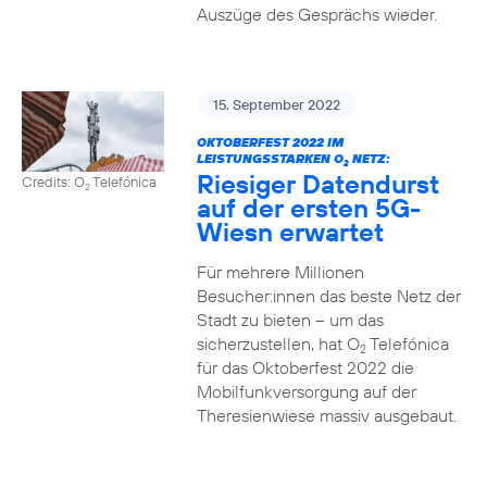
Auszüge des Gesprächs wieder.
15. September 2022
OKTOBERFEST 2022 IM
LEISTUNGSSTARKEN O
NETZ:
2
Riesiger Datendurst
Credits: O
Telefónica
2
auf der ersten 5G-
Wiesn erwartet
Für mehrere Millionen
Besucher:innen das beste Netz der
Stadt zu bieten – um das
sicherzustellen, hat O
Telefónica
2
für das Oktoberfest 2022 die
Mobilfunkversorgung auf der
Theresienwiese massiv ausgebaut.