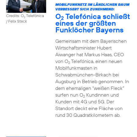
MOBILFUNKNETZ IM LÄNDLICHEN RAUM
VERBESSERT SICH ZUNEHMEND:
O
Telefónica schließt
Credits: O
Telefónica
2
2
eines der größten
/ Felix Steck
Funklöcher Bayerns
Gemeinsam mit dem Bayerischen
Wirtschaftsminister Hubert
Aiwanger hat Markus Haas, CEO
von O
Telefónica, einen neuen
2
Mobilfunkmasten in
Schwabmünchen-Birkach bei
Augsburg in Betrieb genommen. In
dem ehemaligen “weißen Fleck”
surfen nun O
Kundinnen und
2
Kunden mit 4G und 5G. Der
Standort deckt eine Fläche von
rund 30 Quadratkilometern ab.