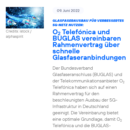
09. Juni 2022
GLASFASERAUSBAU FÜR VERBESSERTES
5G-NETZ NUTZEN:
O
Telefónica und
Credits: istock /
2
BUGLAS vereinbaren
alphaspirit
Rahmenvertrag über
schnelle
Glasfaseranbindungen
Der Bundesverband
Glasfaseranschluss (BUGLAS) und
der Telekommunikationsanbieter O
2
Telefónica haben sich auf einen
Rahmenvertrag für den
beschleunigten Ausbau der 5G-
Infrastruktur in Deutschland
geeinigt. Die Vereinbarung bietet
eine optimale Grundlage, damit O
2
Telefónica und die BUGLAS-