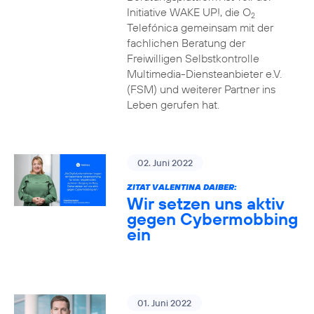
Initiative WAKE UP!, die O
2
Telefónica gemeinsam mit der
fachlichen Beratung der
Freiwilligen Selbstkontrolle
Multimedia-Diensteanbieter e.V.
(FSM) und weiterer Partner ins
Leben gerufen hat.
02. Juni 2022
ZITAT VALENTINA DAIBER:
Wir setzen uns aktiv
gegen Cybermobbing
ein
01. Juni 2022