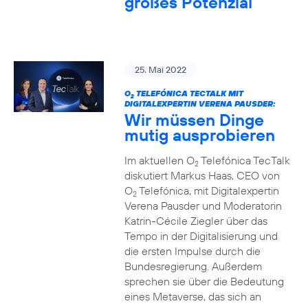
großes Potenzial
25. Mai 2022
O
TELEFÓNICA TECTALK MIT
2
DIGITALEXPERTIN VERENA PAUSDER:
Wir müssen Dinge
mutig ausprobieren
Im aktuellen O
Telefónica TecTalk
2
diskutiert Markus Haas, CEO von
O
Telefónica, mit Digitalexpertin
2
Verena Pausder und Moderatorin
Katrin-Cécile Ziegler über das
Tempo in der Digitalisierung und
die ersten Impulse durch die
Bundesregierung. Außerdem
sprechen sie über die Bedeutung
eines Metaverse, das sich an