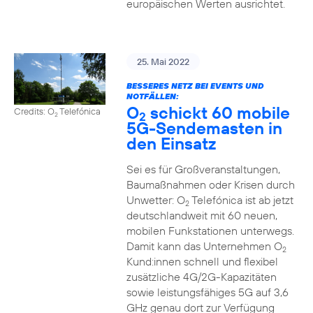
europäischen Werten ausrichtet.
25. Mai 2022
BESSERES NETZ BEI EVENTS UND
NOTFÄLLEN:
O
schickt 60 mobile
Credits: O
Telefónica
2
2
5G-Sendemasten in
den Einsatz
Sei es für Großveranstaltungen,
Baumaßnahmen oder Krisen durch
Unwetter: O
Telefónica ist ab jetzt
2
deutschlandweit mit 60 neuen,
mobilen Funkstationen unterwegs.
Damit kann das Unternehmen O
2
Kund:innen schnell und flexibel
zusätzliche 4G/2G-Kapazitäten
sowie leistungsfähiges 5G auf 3,6
GHz genau dort zur Verfügung