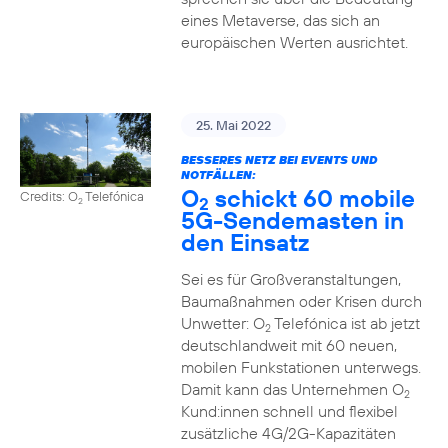
eines Metaverse, das sich an
europäischen Werten ausrichtet.
25. Mai 2022
BESSERES NETZ BEI EVENTS UND
NOTFÄLLEN:
O
schickt 60 mobile
Credits: O
Telefónica
2
2
5G-Sendemasten in
den Einsatz
Sei es für Großveranstaltungen,
Baumaßnahmen oder Krisen durch
Unwetter: O
Telefónica ist ab jetzt
2
deutschlandweit mit 60 neuen,
mobilen Funkstationen unterwegs.
Damit kann das Unternehmen O
2
Kund:innen schnell und flexibel
zusätzliche 4G/2G-Kapazitäten