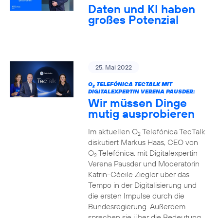
Daten und KI haben
großes Potenzial
25. Mai 2022
O
TELEFÓNICA TECTALK MIT
2
DIGITALEXPERTIN VERENA PAUSDER:
Wir müssen Dinge
mutig ausprobieren
Im aktuellen O
Telefónica TecTalk
2
diskutiert Markus Haas, CEO von
O
Telefónica, mit Digitalexpertin
2
Verena Pausder und Moderatorin
Katrin-Cécile Ziegler über das
Tempo in der Digitalisierung und
die ersten Impulse durch die
Bundesregierung. Außerdem
sprechen sie über die Bedeutung