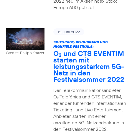
2022 neu im Aktienindex Stoxx
Europe 600 gelistet.
13. Juni 2022
SOUTHSIDE, DEICHBRAND UND
HIGHFIELD FESTIVALS:
O
und CTS EVENTIM
Credits: Philipp Kratzer
2
starten mit
leistungsstarkem 5G-
Netz in den
Festivalsommer 2022
Der Telekommunikationsanbieter
O
Telefónica und CTS EVENTIM,
2
einer der führenden internationalen
Ticketing- und Live Entertainment-
Anbieter, starten mit einer
exzellenten 5G-Netzabdeckung in
den Festivalsommer 2022.