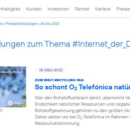
haltigkeit
Kunden
Investoren
Partner
Karriere
Presse
ws
Pressemitteilungen
Archiv 2021
ilungen zum Thema #Internet_der_
18. März 2022
ZUM WELT-RECYCLING-TAG:
So schont O
Telefónica natü
2
Wer den Rohstoffverbrach senkt, übernimmt Ve
Endlichkeit natürlicher Ressourcen und negati
Rohstoffgewinnung gehören zu den großen ök
d)
Daher setzen wir bei O
Telefónica im Rahmen 
2
Ressourcenschonung.