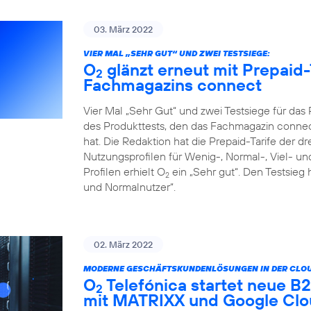
03. März 2022
VIER MAL „SEHR GUT“ UND ZWEI TESTSIEGE:
O
glänzt erneut mit Prepaid-
2
Fachmagazins connect
Vier Mal „Sehr Gut“ und zwei Testsiege für da
des Produkttests, den das Fachmagazin connect
hat. Die Redaktion hat die Prepaid-Tarife der d
Nutzungsprofilen für Wenig-, Normal-, Viel- un
Profilen erhielt O
ein „Sehr gut“. Den Testsieg 
2
und Normalnutzer“.
02. März 2022
MODERNE GESCHÄFTSKUNDENLÖSUNGEN IN DER CLOU
O
Telefónica startet neue 
2
mit MATRIXX und Google Cl