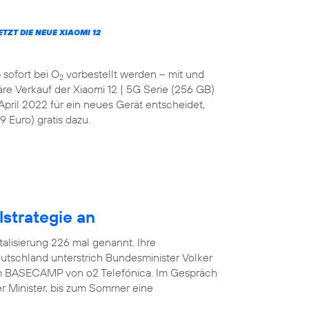
JETZT DIE NEUE XIAOMI 12
 sofort bei O
vorbestellt werden – mit und
2
läre Verkauf der Xiaomi 12 | 5G Serie (256 GB)
April 2022 für ein neues Gerät entscheidet,
 Euro) gratis dazu.
lstrategie an
italisierung 226 mal genannt. Ihre
tschland unterstrich Bundesminister Volker
 im BASECAMP von o2 Telefónica. Im Gespräch
r Minister, bis zum Sommer eine