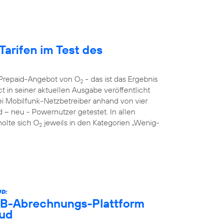
Tarifen im Test des
s Prepaid-Angebot von O
- das ist das Ergebnis
2
 in seiner aktuellen Ausgabe veröffentlicht
rei Mobilfunk-Netzbetreiber anhand von vier
d – neu - Powernutzer getestet. In allen
holte sich O
jeweils in den Kategorien „Wenig-
2
D:
B2B-Abrechnungs-Plattform
oud