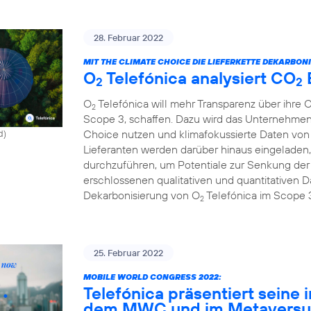
28. Februar 2022
MIT THE CLIMATE CHOICE DIE LIEFERKETTE DEKARBONI
O
Telefónica analysiert CO
2
2
O
Telefónica will mehr Transparenz über ihre 
2
Scope 3, schaffen. Dazu wird das Unternehmen
Choice nutzen und klimafokussierte Daten von 
d)
Lieferanten werden darüber hinaus eingeladen,
durchzuführen, um Potentiale zur Senkung de
erschlossenen qualitativen und quantitativen Da
Dekarbonisierung von O
Telefónica im Scope 
2
25. Februar 2022
MOBILE WORLD CONGRESS 2022:
Telefónica präsentiert seine 
dem MWC und im Metavers