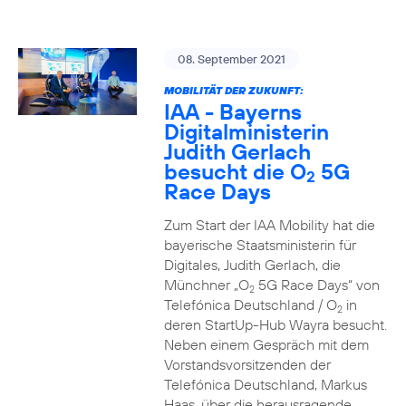
08. September 2021
MOBILITÄT DER ZUKUNFT:
IAA - Bayerns
Digitalministerin
Judith Gerlach
besucht die O
5G
2
Race Days
Zum Start der IAA Mobility hat die
bayerische Staatsministerin für
Digitales, Judith Gerlach, die
Münchner „O
5G Race Days“ von
2
Telefónica Deutschland / O
in
2
deren StartUp-Hub Wayra besucht.
Neben einem Gespräch mit dem
Vorstandsvorsitzenden der
Telefónica Deutschland, Markus
Haas, über die herausragende