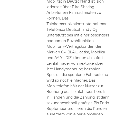
Mobilität in Deutschland ist, sich
jederzeit über Bike Sharing-
Anbieter ein Fahrrad mieten zu
können. Das
Telekommunikationsunternehmen
Telefónica Deutschland / O
2
unterstützt das mit einer besonders
bequemen Bezahlfunktion.
Mobilfunk-Vertragskunden der
Marken O
, BLAU, aetka, Mobilka
2
und AY YILDIZ können ab sofort
Leihfahrräder von nextbike über
ihre Handyrechnung bezahlen.
Speziell die spontane Fahrradleihe
wird so noch einfacher. Das
Mobiltelefon hält der Nutzer zur
Buchung des Leihfahrrads bereits
in Händen und die Zahlung ist dann
sekundenschnell getätigt. Bis Ende
September profitieren die Kunden
außerdem von einer einmaligen