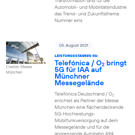
Transformation sind für die
Automobil- und Mobilitätsindustrie
das Trend- und Zukunftsthema
Nummer eins.
05. August 2021
LEISTUNGSSTARKES 5G:
Telefónica / O
bringt
2
Credits: Messe
5G für IAA auf
München
Münchner
Messegelände
Telefónica Deutschland / O
2
errichtet als Partner der Messe
München eine flächendeckende
5G-Hochleistungs-
Mobilfunkversorgung auf dem
Messegelände und für die
angrenzende Autobahn A94.