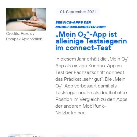
01. September 2021
SERVICE-APPS DER
MOBILFUNKANBIETER 2021:
„Mein O
“-App ist
Credits: Pexels /
2
alleinige Testsiegerin
Porapak Apichodilok
im connect-Test
In diesem Jahr erhält die „Mein O
“-
2
App als einzige Kunden-App im
Test der Fachzeitschrift connect
das Prädikat „sehr gut“. Die „Mein
O
“-App verbessert damit als
2
Testsieger nochmals deutlich ihre
Position im Vergleich zu den Apps
der anderen Mobilfunk-
Netzbetreiber.