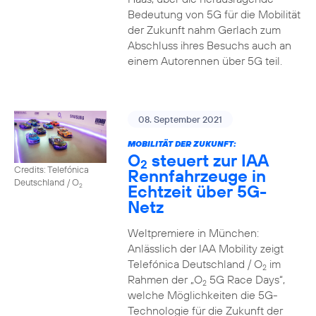
Bedeutung von 5G für die Mobilität
der Zukunft nahm Gerlach zum
Abschluss ihres Besuchs auch an
einem Autorennen über 5G teil.
08. September 2021
MOBILITÄT DER ZUKUNFT:
O
steuert zur IAA
2
Credits: Telefónica
Rennfahrzeuge in
Deutschland / O
Echtzeit über 5G-
2
Netz
Weltpremiere in München:
Anlässlich der IAA Mobility zeigt
Telefónica Deutschland / O
im
2
Rahmen der „O
5G Race Days“,
2
welche Möglichkeiten die 5G-
Technologie für die Zukunft der