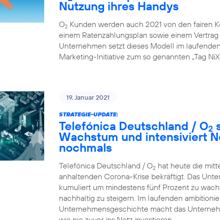
Nutzung ihres Handys
O
Kunden werden auch 2021 von den fairen K
2
einem Ratenzahlungsplan sowie einem Vertrag ü
Unternehmen setzt dieses Modell im laufenden G
Marketing-Initiative zum so genannten „Tag NiX
19. Januar 2021
STRATEGIE-UPDATE:
Telefónica Deutschland / O
s
2
Wachstum und intensiviert N
nochmals
Telefónica Deutschland / O
hat heute die mitt
2
anhaltenden Corona-Krise bekräftigt. Das Unte
kumuliert um mindestens fünf Prozent zu wachsen
nachhaltig zu steigern. Im laufenden ambition
Unternehmensgeschichte macht das Unternehme
wie nie zuvor ins Netz investieren.