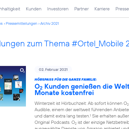
haltigkeit
Kunden
Investoren
Partner
Karriere
Presse
ws
Pressemitteilungen
Archiv 2021
ilungen zum Thema #Ortel_Mobile 
02. Februar 2021
HÖRSPASS FÜR DIE GANZE FAMILIE:
O
Kunden genießen die Welt 
2
Monate kostenfrei
Winterzeit ist Hörbuchzeit: Ab sofort können O
2
Audible, einem der weltweit führenden Anbiete
und damit extra lang testen.
Sie erhalten auße
1
Original Podcasts. O
ist der einzige Netzbetre
2
ausgewählte Dienste von Amazon anbietet und 