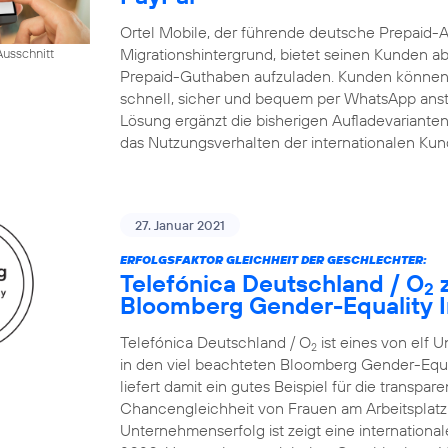
Ortel Mobile, der führende deutsche Prepaid-
Migrationshintergrund, bietet seinen Kunden ab
usschnitt
Prepaid-Guthaben aufzuladen. Kunden können 
schnell, sicher und bequem per WhatsApp ansto
Lösung ergänzt die bisherigen Aufladevarianten 
das Nutzungsverhalten der internationalen Ku
27. Januar 2021
ERFOLGSFAKTOR GLEICHHEIT DER GESCHLECHTER:
Telefónica Deutschland / O
z
2
Bloomberg Gender-Equality I
Telefónica Deutschland / O
ist eines von elf 
2
in den viel beachteten Bloomberg Gender-Equ
liefert damit ein gutes Beispiel für die transp
Chancengleichheit von Frauen am Arbeitsplatz.
Unternehmenserfolg ist zeigt eine internatio