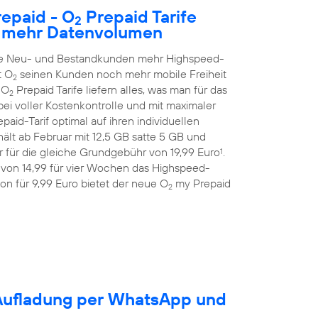
epaid - O
Prepaid Tarife
2
h mehr Datenvolumen
alle Neu- und Bestandkunden mehr Highspeed-
t O
seinen Kunden noch mehr mobile Freiheit
2
 O
Prepaid Tarife liefern alles, was man für das
2
ei voller Kostenkontrolle und mit maximaler
aid-Tarif optimal auf ihren individuellen
ält ab Februar mit 12,5 GB satte 5 GB und
 für die gleiche Grundgebühr von 19,99 Euro
.
1
 von 14,99 für vier Wochen das Highspeed-
on für 9,99 Euro bietet der neue O
my Prepaid
2
-Aufladung per WhatsApp und