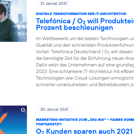
21. Januar 2021
DIGITALE TRANSFORMATION DER IT-ARCHITEKTUR:
Telefónica / O
will Produkte
2
Prozent beschleunigen
Im Wettbewerb um die besten Technologien und
Qualität und den schnellsten Produkteinführun
Vorteil. Telefónica Deutschland / O
will diesen
2
die benötigte Zeit für die Einführung neuer A
Dafür setzt das Unternehmen auf eine grundleg
2023. Eine schlankere IT-Architektur mit effiz
Technologien wie Cloud-Lösungen ermöglicht e
schneller voranzutreiben und Betriebskosten z
20. Januar 2021
MARKETING-INITIATIVE ZUM „TAG NIX“ – FAIRES KO
FORTGESETZT:
O
Kunden sparen auch 2021 v
2