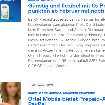
Günstig und flexibel mit O
Pr
2
punkten ab Februar mit noc
Bei O
Prepaid gibt es ab dem 2. Februar für 
2
Datenvolumen zum gleichen Preis. Damit biete
beim Streamen, Surfen und Gamen. Die neuen
mobile Leben braucht: Ohne Vertragsbindung, b
Flexibilität können O
Prepaid-Kunden ihren Prep
2
Bedarf abstimmen. Der Tarif O
my Prepaid L erh
2
damit 67 Prozent mehr Datenvolumen als bisher
O
my Prepaid M erhöht für den gleichen Preis
2
Datenvolumen um 1 GB mehr auf 6,5 GB
. Sch
1,3
S 3,5 GB für vier Wochen.
28. Januar 2021
DIGITALE AUFLADEMÖGLICHKEITEN ERWEITERT:
Ortel Mobile bietet Prepaid
PayPal