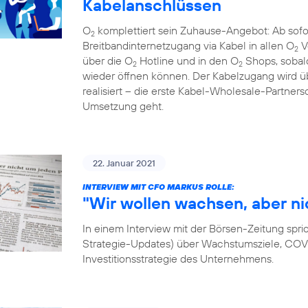
Kabelanschlüssen
O
komplettiert sein Zuhause-Angebot: Ab sof
2
Breitbandinternetzugang via Kabel in allen O
V
2
über die O
Hotline und in den O
Shops, sobal
2
2
wieder öffnen können. Der Kabelzugang wird
realisiert – die erste Kabel-Wholesale-Partnersc
Umsetzung geht.
22. Januar 2021
INTERVIEW MIT CFO MARKUS ROLLE:
"Wir wollen wachsen, aber ni
In einem Interview mit der Börsen-Zeitung spri
Strategie-Updates) über Wachstumsziele, COVID
Investitionsstrategie des Unternehmens.